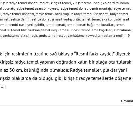
irişsiz radye temel donatı imalatı
,
kirişsiz temel
,
kirişsiz temel nedir
,
kolon filizi
,
kolon
alt donatı
,
radye temel asansör kuyusu
,
radye temel donatı demir montajı
,
radye temel
i
,
radye temel donatısı
,
radye temel nasıl yapılır
,
radye temel üst donatı
,
radye temel
uvveti
,
sehpa demiri
,
sehpa donatısı nasıl yerleştirilir
,
temel
,
temel aks kontrolü nasıl
emel demiri nasıl yerleştirilir
,
temel donatı
,
temel donatı bağlama kuralları
,
temel
onatısı
,
temel filiz bırakma
,
temel uygulaması
,
TS500 zımbalama koşulları
,
zımbalama
,
r
,
zımbalama etkisi nedir
,
zımbalama hesabı
,
zımbalama kuvveti
,
zımbalama nedir
|
9
için resimlerin üzerine sağ tıklayıp “Resmi farkı kaydet” diyerek
 Kirişsiz radye temel yapının doğrudan kalın bir plağa oturtularak
n az 30 cm. kalınlığında olmalıdır. Radye temeller, plaklar yani
rişsiz plaklarda da olduğu gibi kirişsiz radye temellerde döşeme
[...]
Devamı