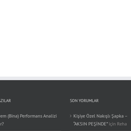
AZILAR
SON YORUMLAR
em (Bina) Performans Analizi
Kişiye Özel Nakışlı Şapka –
r?
“AKSIN PEŞİNDE”
için
Reha