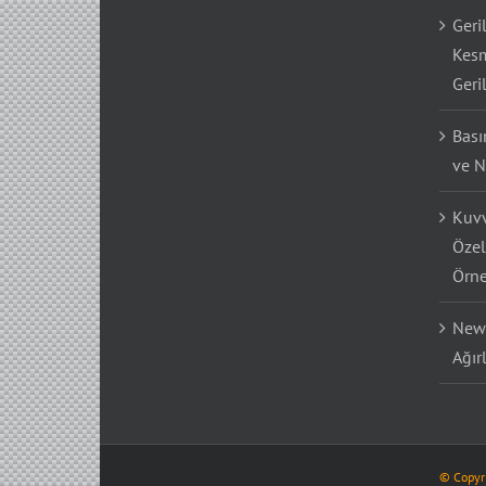
Geri
Kesm
Geri
Bası
ve N
Kuvv
Özel
Örne
Newt
Ağır