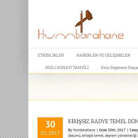
ETKİNLİKLER
HABERLER VE GELİŞMELER
HIZLI DONATI TAHVİLİ
Evin Depreme Dayanı
KİRİŞSİZ RADYE TEMEL DON
30
By
Humbarahane
|
Ocak 30th, 2017
|
Categ
01, 2017
dökümü
,
birleşik temel
,
deprem yönetmeliği a