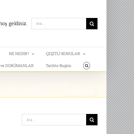
Search
oş geldiniz.
for:
NE NEDİR?
ÇEŞİTLİ KONULAR
T ve DOKÜMANLAR
Tarihte Bugün
Search
for: