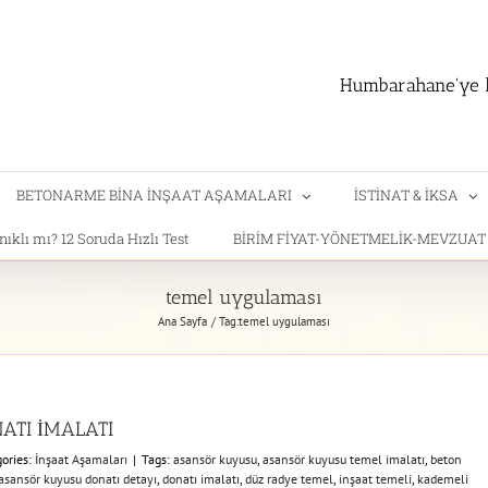
Humbarahane'ye h
BETONARME BİNA İNŞAAT AŞAMALARI
İSTİNAT & İKSA
klı mı? 12 Soruda Hızlı Test
BİRİM FİYAT-YÖNETMELİK-MEVZUA
temel uygulaması
Ana Sayfa
Tag:
temel uygulaması
ATI İMALATI
ories:
İnşaat Aşamaları
|
Tags:
asansör kuyusu
,
asansör kuyusu temel imalatı
,
beton
sansör kuyusu donatı detayı
,
donatı imalatı
,
düz radye temel
,
inşaat temeli
,
kademeli