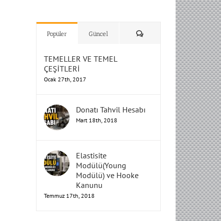
H
H
H
Humbarahane
Humbarahane
,
,
İnşaat
İnşaat
Humbarahane
Humbarahane
Mühendisliği
Mühendisliği
Mühendisliği
H
H
H
H
Mühendisliği
Mühendisliği
Yorum
Popüler
Güncel
TEMELLER VE TEMEL
ÇEŞİTLERİ
Ocak 27th, 2017
Donatı Tahvil Hesabı
Mart 18th, 2018
Elastisite
Modülü(Young
Modülü) ve Hooke
Kanunu
Temmuz 17th, 2018