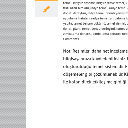
temel
,
kirişsiz döşeme
,
kirişsiz radye temel
,
k
filizi nasıl bırakılır
,
radye temel
,
radye temel 
donatı detayları
,
radye temel donatı yerleşim
uygulama hataları
,
radye temel zımbalama k
yapılır
,
temel betonu dökümü
,
temel demiri
,
t
donatı planı
,
temel donatı yerleşimi
,
temel d
zımbalama donatısı
,
zımbalama donatısı nedi
Comments
Not: Resimleri daha net incelemek 
bilgisayarınıza kaydedebilirsiniz.
oluşturulduğu temel sistemidir. E
döşemeler gibi çözümlenebilir. Ki
ile kolon direk etkileşime girdiği