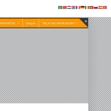
HAKKIMIZDA
İletişim
TIKLA-YAZ-YAYINLANSIN! ! !
Toggle
Sliding
Bar
Area