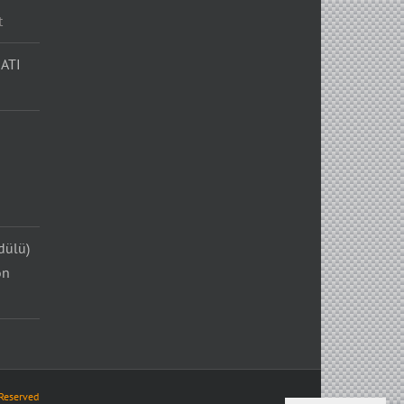
t
ATI
dülü)
on