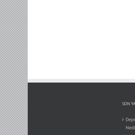
SON Y
Depr
Nedi