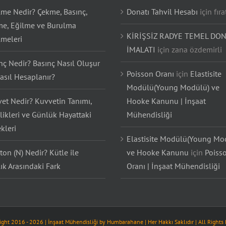
lme Nedir? Çekme, Basınç,
Donatı Tahvil Hesabı
için
fıra
e, Eğilme ve Burulma
KİRİŞSİZ RADYE TEMEL DON
lmeleri
İMALATI
için
zana özdemirli
nç Nedir? Basınç Nasıl Oluşur
Poisson Oranı
için
Elastisite
asıl Hesaplanır?
Modülü(Young Modülü) ve
et Nedir? Kuvvetin Tanımı,
Hooke Kanunu | İnşaat
likleri ve Günlük Hayattaki
Mühendisliği
kleri
Elastisite Modülü(Young Mo
on (N) Nedir? Kütle ile
ve Hooke Kanunu
için
Poiss
lık Arasındaki Fark
Oranı | İnşaat Mühendisliği