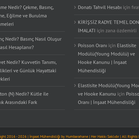
lme Nedir? Çekme, Basınç,
Donatı Tahvil Hesabı
için
fıra
e, Eğilme ve Burulma
KİRİŞSİZ RADYE TEMEL DON
lmeleri
İMALATI
için
zana özdemirli
nç Nedir? Basınç Nasıl Oluşur
Poisson Oranı
için
Elastisite
asıl Hesaplanır?
Modülü(Young Modülü) ve
et Nedir? Kuvvetin Tanımı,
Hooke Kanunu | İnşaat
likleri ve Günlük Hayattaki
Mühendisliği
kleri
Elastisite Modülü(Young Mo
on (N) Nedir? Kütle ile
ve Hooke Kanunu
için
Poiss
lık Arasındaki Fark
Oranı | İnşaat Mühendisliği
ight 2016 -
2026
| İnşaat Mühendisliği by
Humbarahane
| Her Hakkı Saklıdır | All Rights