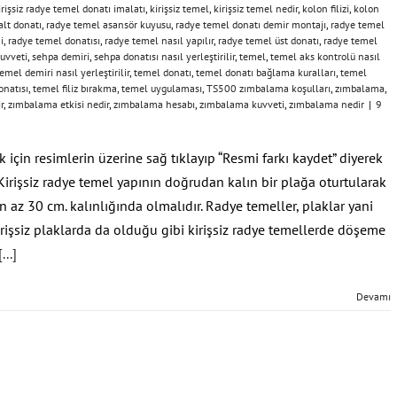
irişsiz radye temel donatı imalatı
,
kirişsiz temel
,
kirişsiz temel nedir
,
kolon filizi
,
kolon
alt donatı
,
radye temel asansör kuyusu
,
radye temel donatı demir montajı
,
radye temel
i
,
radye temel donatısı
,
radye temel nasıl yapılır
,
radye temel üst donatı
,
radye temel
uvveti
,
sehpa demiri
,
sehpa donatısı nasıl yerleştirilir
,
temel
,
temel aks kontrolü nasıl
emel demiri nasıl yerleştirilir
,
temel donatı
,
temel donatı bağlama kuralları
,
temel
onatısı
,
temel filiz bırakma
,
temel uygulaması
,
TS500 zımbalama koşulları
,
zımbalama
,
r
,
zımbalama etkisi nedir
,
zımbalama hesabı
,
zımbalama kuvveti
,
zımbalama nedir
|
9
için resimlerin üzerine sağ tıklayıp “Resmi farkı kaydet” diyerek
 Kirişsiz radye temel yapının doğrudan kalın bir plağa oturtularak
n az 30 cm. kalınlığında olmalıdır. Radye temeller, plaklar yani
rişsiz plaklarda da olduğu gibi kirişsiz radye temellerde döşeme
[...]
Devamı