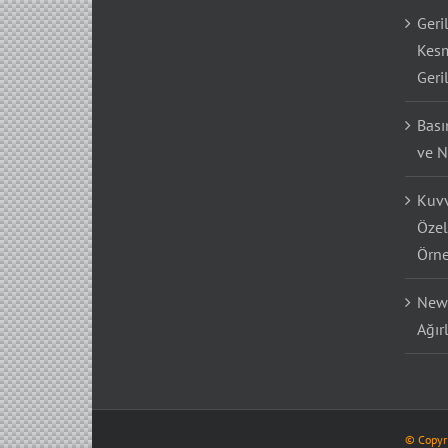
Geri
Kesm
Geri
Bası
ve N
Kuvv
Özel
Örne
Newt
Ağır
© Copyr