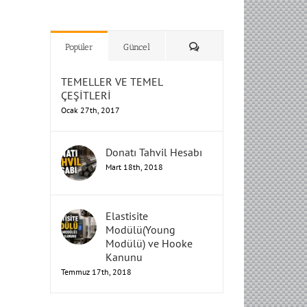
H
H
H
Humbarahane
Humbarahane
,
,
İnşaat
İnşaat
Humbarahane
Humbarahane
Mühendisliği
Mühendisliği
Mühendisliği
H
H
H
H
Mühendisliği
Mühendisliği
Yorum
Popüler
Güncel
TEMELLER VE TEMEL
ÇEŞİTLERİ
Ocak 27th, 2017
Donatı Tahvil Hesabı
Mart 18th, 2018
Elastisite
Modülü(Young
Modülü) ve Hooke
Kanunu
Temmuz 17th, 2018