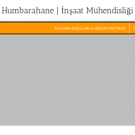
Humbarahane | İnşaat Mühendisliği
KULLANIM KOŞULLARI ve GİZLİLİK POLİTİKASI