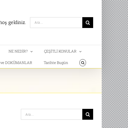
Search
oş geldiniz.
for:
NE NEDİR?
ÇEŞİTLİ KONULAR
T ve DOKÜMANLAR
Tarihte Bugün
Search
for: