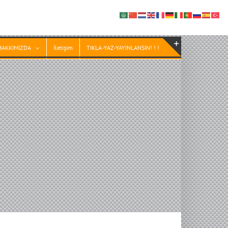
HAKKIMIZDA
İletişim
TIKLA-YAZ-YAYINLANSIN! ! !
Toggle
Sliding
Bar
Area