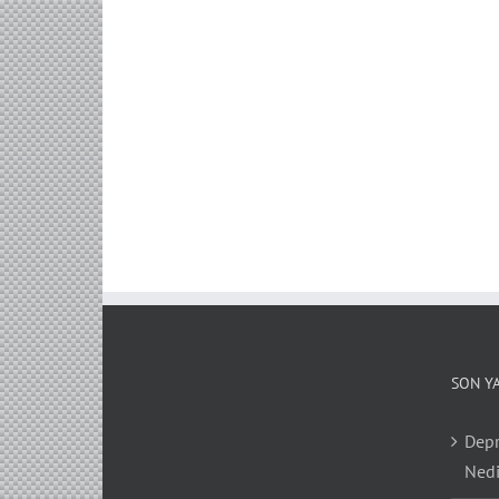
SON Y
Depr
Nedi