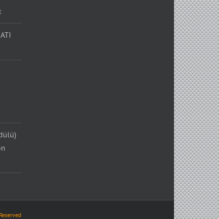
t
ATI
dülü)
on
 Reserved