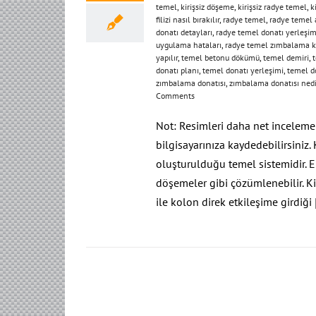
temel
,
kirişsiz döşeme
,
kirişsiz radye temel
,
k
filizi nasıl bırakılır
,
radye temel
,
radye temel 
donatı detayları
,
radye temel donatı yerleşim
uygulama hataları
,
radye temel zımbalama k
yapılır
,
temel betonu dökümü
,
temel demiri
,
t
donatı planı
,
temel donatı yerleşimi
,
temel d
zımbalama donatısı
,
zımbalama donatısı nedi
Comments
Not: Resimleri daha net incelemek 
bilgisayarınıza kaydedebilirsiniz.
oluşturulduğu temel sistemidir. E
döşemeler gibi çözümlenebilir. Ki
ile kolon direk etkileşime girdiği