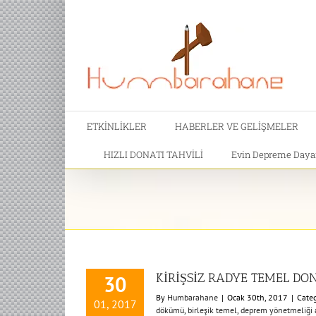
ETKİNLİKLER
HABERLER VE GELİŞMELER
HIZLI DONATI TAHVİLİ
Evin Depreme Dayanı
KİRİŞSİZ RADYE TEMEL DON
30
By
Humbarahane
|
Ocak 30th, 2017
|
Categ
01, 2017
dökümü
,
birleşik temel
,
deprem yönetmeliği a