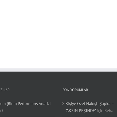
AZILAR
SON YORUMLAR
em (Bina) Performans Analizi
Kişiye Özel Nakışlı Şapka –
r?
“AKSIN PEŞİNDE”
için
Reha