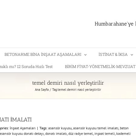
Humbarahane'ye h
BETONARME BİNA İNŞAAT AŞAMALARI
İSTİNAT & İKSA
klı mı? 12 Soruda Hızlı Test
BİRİM FİYAT-YÖNETMELİK-MEVZUA
temel demiri nasıl yerleştirilir
Ana Sayfa
Tag:
temel demiri nasıl yerleştirilir
ATI İMALATI
ories:
İnşaat Aşamaları
|
Tags:
asansör kuyusu
,
asansör kuyusu temel imalatı
,
beton
sansör kuyusu donatı detayı
,
donatı imalatı
,
düz radye temel
,
inşaat temeli
,
kademeli