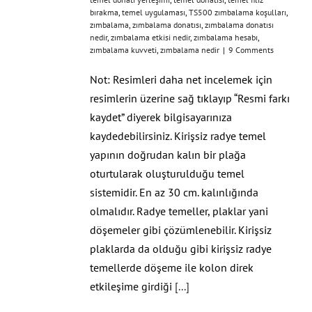
bırakma
,
temel uygulaması
,
TS500 zımbalama koşulları
,
zımbalama
,
zımbalama donatısı
,
zımbalama donatısı
nedir
,
zımbalama etkisi nedir
,
zımbalama hesabı
,
zımbalama kuvveti
,
zımbalama nedir
|
9 Comments
Not: Resimleri daha net incelemek için
resimlerin üzerine sağ tıklayıp “Resmi farkı
kaydet” diyerek bilgisayarınıza
kaydedebilirsiniz. Kirişsiz radye temel
yapının doğrudan kalın bir plağa
oturtularak oluşturulduğu temel
sistemidir. En az 30 cm. kalınlığında
olmalıdır. Radye temeller, plaklar yani
döşemeler gibi çözümlenebilir. Kirişsiz
plaklarda da olduğu gibi kirişsiz radye
temellerde döşeme ile kolon direk
etkileşime girdiği
[...]