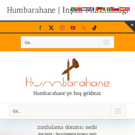
Humbarahane | İnşaat Mühendisliği
Skip
Facebook
X
Instagram
YouTube
Rss
Tiktok
to
content
Git...
Humbarahane'ye hoş geldiniz.
Git...
zımbalama donatısı nedir
Ana Sayfa
Tag:
zımbalama donatısı nedir