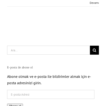
Devamı
Search
for:
E-posta ile abone ol
Abone olmak ve e-posta ile bildirimler almak için e-
posta adresinizi girin.
E-
posta
Adresi