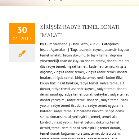
KİRİŞSİZ RADYE TEMEL DONATI
30
İMALATI
01, 2017
By
Humbarahane
|
Ocak 30th, 2017
|
Categories:
İnşaat Aşamaları
|
Tags:
asansör kuyusu
,
asansör kuyusu
temel imalatı
,
beton dökümü
,
birleşik temel
,
deprem
yönetmeliği asansör kuyusu donatı detayı
,
donatı imalatı
,
düz radye temel
,
inşaat temeli
,
kademeli temel
,
kirişsiz
döşeme
,
kirişsiz radye temel
,
kirişsiz radye temel donatı
imalatı
,
kirişsiz temel
,
kirişsiz temel nedir
,
kolon filizi
,
kolon filizi nasıl bırakılır
,
radye temel
,
radye temel alt
donatı
,
radye temel asansör kuyusu
,
radye temel donatı
demir montajı
,
radye temel donatı detayları
,
radye temel
donatı yerleşimi
,
radye temel donatısı
,
radye temel nasıl
yapılır
,
radye temel üst donatı
,
radye temel uygulama
hataları
,
radye temel zımbalama kuvveti
,
sehpa demiri
,
sehpa donatısı nasıl yerleştirilir
,
temel
,
temel aks
kontrolü nasıl yapılır
,
temel betonu dökümü
,
temel
demiri
,
temel demiri nasıl yerleştirilir
,
temel donatı
,
temel donatı bağlama kuralları
,
temel donatı planı
,
temel donatı yerleşimi
,
temel donatısı
,
temel filiz