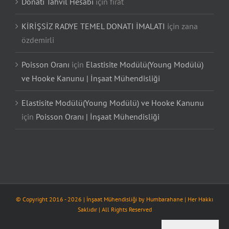
Donatı Tahvil Hesabı
için
fırat
KİRİŞSİZ RADYE TEMEL DONATI İMALATI
için
zana
özdemirli
Poisson Oranı
için
Elastisite Modülü(Young Modülü)
ve Hooke Kanunu | İnşaat Mühendisliği
Elastisite Modülü(Young Modülü) ve Hooke Kanunu
için
Poisson Oranı | İnşaat Mühendisliği
© Copyright 2016 -
2026
| İnşaat Mühendisliği by
Humbarahane
| Her Hakkı
Saklıdır | All Rights Reserved