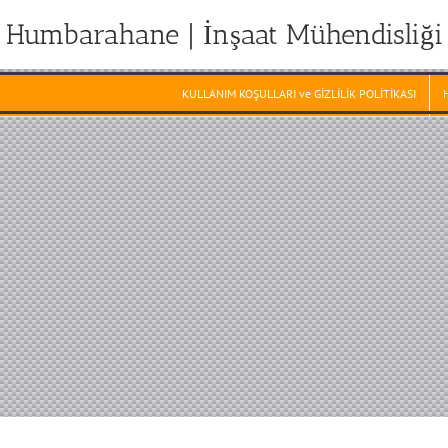
Humbarahane | İnşaat Mühendisliği
KULLANIM KOŞULLARI ve GİZLİLİK POLİTİKASI