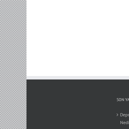
SON Y
Depr
Nedi