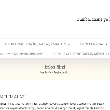
Humbarahane'ye h
BETONARME BİNA İNŞAAT AŞAMALARI
İSTİNAT & İKSA
klı mı? 12 Soruda Hızlı Test
BİRİM FİYAT-YÖNETMELİK-MEVZUA
kolon filizi
Ana Sayfa
Tag:
kolon filizi
ATI İMALATI
ories:
İnşaat Aşamaları
|
Tags:
asansör kuyusu
,
asansör kuyusu temel imalatı
,
beton
sansör kuyusu donatı detayı
,
donatı imalatı
,
düz radye temel
,
inşaat temeli
,
kademeli