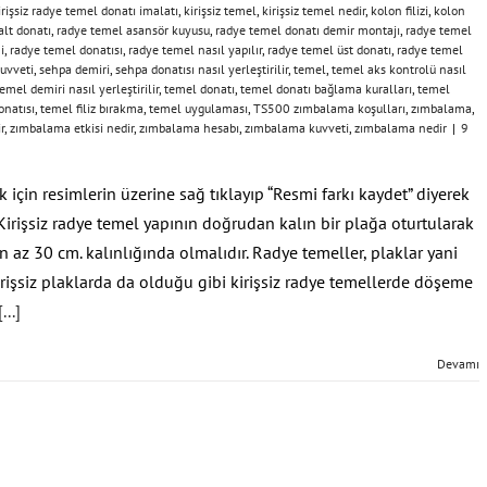
irişsiz radye temel donatı imalatı
,
kirişsiz temel
,
kirişsiz temel nedir
,
kolon filizi
,
kolon
alt donatı
,
radye temel asansör kuyusu
,
radye temel donatı demir montajı
,
radye temel
i
,
radye temel donatısı
,
radye temel nasıl yapılır
,
radye temel üst donatı
,
radye temel
uvveti
,
sehpa demiri
,
sehpa donatısı nasıl yerleştirilir
,
temel
,
temel aks kontrolü nasıl
emel demiri nasıl yerleştirilir
,
temel donatı
,
temel donatı bağlama kuralları
,
temel
onatısı
,
temel filiz bırakma
,
temel uygulaması
,
TS500 zımbalama koşulları
,
zımbalama
,
r
,
zımbalama etkisi nedir
,
zımbalama hesabı
,
zımbalama kuvveti
,
zımbalama nedir
|
9
için resimlerin üzerine sağ tıklayıp “Resmi farkı kaydet” diyerek
 Kirişsiz radye temel yapının doğrudan kalın bir plağa oturtularak
n az 30 cm. kalınlığında olmalıdır. Radye temeller, plaklar yani
rişsiz plaklarda da olduğu gibi kirişsiz radye temellerde döşeme
[...]
Devamı