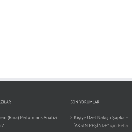
AZILAR
SON YORUMLAR
em (Bina) Performans Analizi
Kişiye Özel Nakışlı Şapka –
r?
“AKSIN PEŞİNDE”
için
Reha