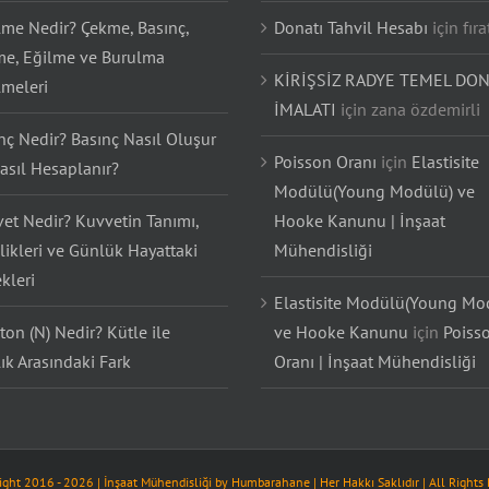
lme Nedir? Çekme, Basınç,
Donatı Tahvil Hesabı
için
fıra
e, Eğilme ve Burulma
KİRİŞSİZ RADYE TEMEL DON
lmeleri
İMALATI
için
zana özdemirli
nç Nedir? Basınç Nasıl Oluşur
Poisson Oranı
için
Elastisite
asıl Hesaplanır?
Modülü(Young Modülü) ve
et Nedir? Kuvvetin Tanımı,
Hooke Kanunu | İnşaat
likleri ve Günlük Hayattaki
Mühendisliği
kleri
Elastisite Modülü(Young Mo
on (N) Nedir? Kütle ile
ve Hooke Kanunu
için
Poiss
lık Arasındaki Fark
Oranı | İnşaat Mühendisliği