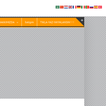
HAKKIMIZDA
İletişim
TIKLA-YAZ-YAYINLANSIN! ! !
Toggle
Sliding
Bar
Area