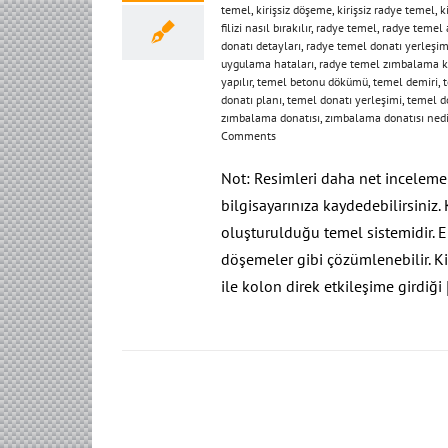
temel
,
kirişsiz döşeme
,
kirişsiz radye temel
,
k
filizi nasıl bırakılır
,
radye temel
,
radye temel 
donatı detayları
,
radye temel donatı yerleşim
uygulama hataları
,
radye temel zımbalama k
yapılır
,
temel betonu dökümü
,
temel demiri
,
t
donatı planı
,
temel donatı yerleşimi
,
temel d
zımbalama donatısı
,
zımbalama donatısı nedi
Comments
Not: Resimleri daha net incelemek 
bilgisayarınıza kaydedebilirsiniz.
oluşturulduğu temel sistemidir. E
döşemeler gibi çözümlenebilir. Ki
ile kolon direk etkileşime girdiği