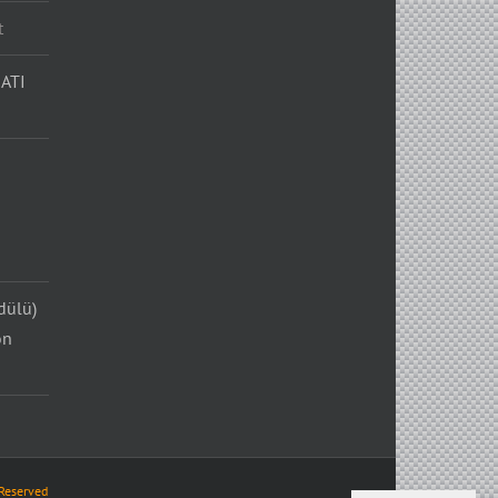
t
ATI
dülü)
on