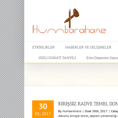
ETKİNLİKLER
HABERLER VE GELİŞMELER
HIZLI DONATI TAHVİLİ
Evin Depreme Dayanı
KİRİŞSİZ RADYE TEMEL DON
30
By
Humbarahane
|
Ocak 30th, 2017
|
Categ
01, 2017
dökümü
,
birleşik temel
,
deprem yönetmeliği a