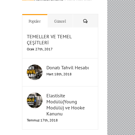
H
H
H
Humbarahane
Humbarahane
,
,
İnşaat
İnşaat
Humbarahane
Humbarahane
Mühendisliği
Mühendisliği
Mühendisliği
H
H
H
H
Mühendisliği
Mühendisliği
Yorum
Popüler
Güncel
TEMELLER VE TEMEL
ÇEŞİTLERİ
Ocak 27th, 2017
Donatı Tahvil Hesabı
Mart 18th, 2018
Elastisite
Modülü(Young
Modülü) ve Hooke
Kanunu
Temmuz 17th, 2018