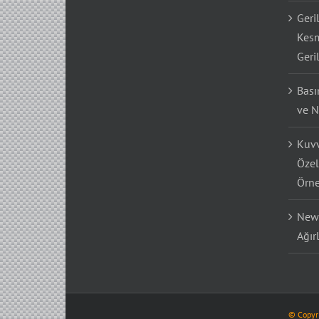
Geri
Kesm
Geri
Bası
ve N
Kuvv
Özel
Örne
Newt
Ağır