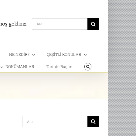
Search
oş geldiniz.
for:
NE NEDİR?
ÇEŞİTLİ KONULAR
T ve DOKÜMANLAR
Tarihte Bugün
Search
for: