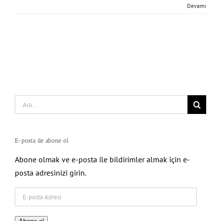
Devamı
Search
for:
E-posta ile abone ol
Abone olmak ve e-posta ile bildirimler almak için e-
posta adresinizi girin.
E-
posta
Adresi