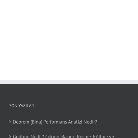
SON YAZILAR
Deprem (Bina) Performans Analizi Nedir?
Gerilme Nedir? Çekme, Basınç, Kesme, Eğilme ve