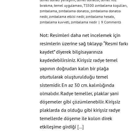
bırakma
,
temel uygulaması
,
TS500 zımbalama koşulları
,
zımbalama
,
zımbalama donatısı
,
zımbalama donatısı
nedir
,
zımbalama etkisi nedir
,
zımbalama hesabı
,
zımbalama kuvveti
,
zımbalama nedir
|
9 Comments
Not: Resimleri daha net incelemek için
resimlerin üzerine sağ tıklayıp “Resmi farkı
kaydet” diyerek bilgisayarınıza
kaydedebilirsiniz. Kirişsiz radye temel
yapının doğrudan kalın bir plağa
oturtularak oluşturulduğu temel
sistemidir. En az 30 cm. kalınlığında
olmalıdır. Radye temeller, plaklar yani
döşemeler gibi çözümlenebilir. Kirişsiz
plaklarda da olduğu gibi kirişsiz radye
temellerde döşeme ile kolon direk
etkileşime girdiği
[...]