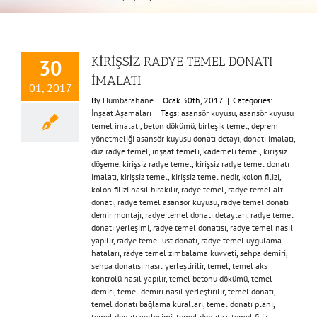
KİRİŞSİZ RADYE TEMEL DONATI
30
İMALATI
01, 2017
By
Humbarahane
|
Ocak 30th, 2017
|
Categories:
İnşaat Aşamaları
|
Tags:
asansör kuyusu
,
asansör kuyusu
temel imalatı
,
beton dökümü
,
birleşik temel
,
deprem
yönetmeliği asansör kuyusu donatı detayı
,
donatı imalatı
,
düz radye temel
,
inşaat temeli
,
kademeli temel
,
kirişsiz
döşeme
,
kirişsiz radye temel
,
kirişsiz radye temel donatı
imalatı
,
kirişsiz temel
,
kirişsiz temel nedir
,
kolon filizi
,
kolon filizi nasıl bırakılır
,
radye temel
,
radye temel alt
donatı
,
radye temel asansör kuyusu
,
radye temel donatı
demir montajı
,
radye temel donatı detayları
,
radye temel
donatı yerleşimi
,
radye temel donatısı
,
radye temel nasıl
yapılır
,
radye temel üst donatı
,
radye temel uygulama
hataları
,
radye temel zımbalama kuvveti
,
sehpa demiri
,
sehpa donatısı nasıl yerleştirilir
,
temel
,
temel aks
kontrolü nasıl yapılır
,
temel betonu dökümü
,
temel
demiri
,
temel demiri nasıl yerleştirilir
,
temel donatı
,
temel donatı bağlama kuralları
,
temel donatı planı
,
temel donatı yerleşimi
,
temel donatısı
,
temel filiz