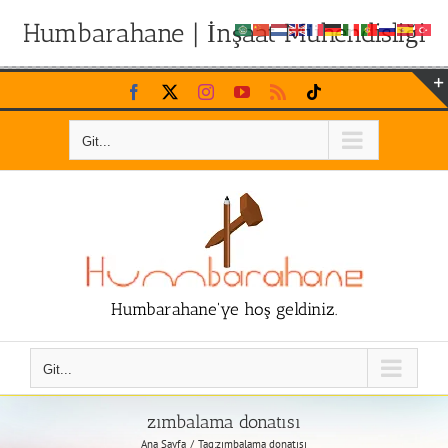
Humbarahane | İnşaat Mühendisliği
Skip
Facebook
X
Instagram
YouTube
Rss
Tiktok
to
content
Git...
Humbarahane'ye hoş geldiniz.
Git...
zımbalama donatısı
Ana Sayfa
Tag:
zımbalama donatısı