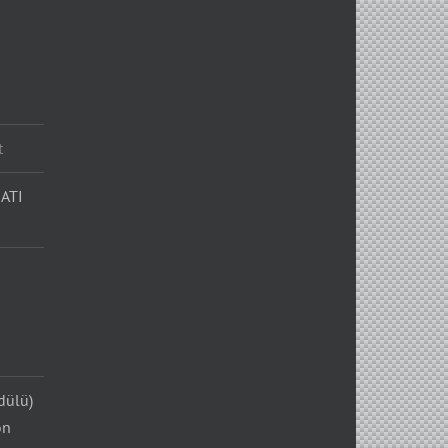
t
ATI
dülü)