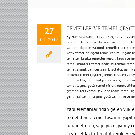
TEMELLER VE TEMEL ÇEŞİT
27
By
Humbarahane
|
Ocak 27th, 2017
|
Categ
01, 2017
bentonit
,
betonarme
,
betonarme temeller
,
bi
yalıtımı
,
deprem yalıtımlı temeller
,
derin te
kazık temeller
,
inşaat temel yapımı
,
inşaat t
temeller
,
kazıklı temeller
,
keson
,
keson temel
temel
,
münferit temel nedir
,
mütemadi teme
temel
,
sismik damper
,
sismik izolatör
,
sismik 
dökümü
,
temel çeşitleri
,
Temel çeşitleri ve u
temel kalıbı
,
temel kalıp sistemleri
,
temel kaz
temel taşıma gücü
,
temel türleri
,
temel türler
çeşitleri
,
ters kemer şeklinde radye temel
,
uç
gerilmesi
,
zemin taşıma gücü
,
zemin ve teme
Yapı elemanlarından gelen yükle
temel denir. Temel tasarımı yapıl
parametreleri, yapı yükü, yapı yü
çevresel faktörler gibi zemin ve y