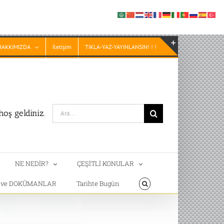
HAKKIMIZDA
İletişim
TIKLA-YAZ-YAYINLANSIN! ! !
Toggle
Sliding
Bar
Area
Search
oş geldiniz.
for:
NE NEDİR?
ÇEŞİTLİ KONULAR
T ve DOKÜMANLAR
Tarihte Bugün