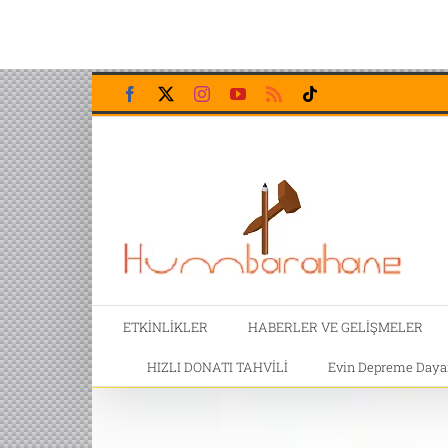
Skip
Facebook
X
Instagram
YouTube
Rss
Tiktok
to
content
ETKİNLİKLER
HABERLER VE GELİŞMELER
HIZLI DONATI TAHVİLİ
Evin Depreme Dayanı