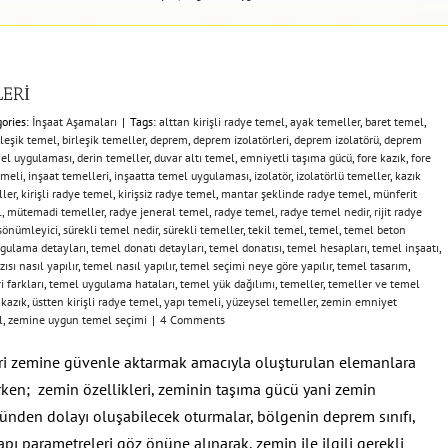
LERİ
ories:
İnşaat Aşamaları
|
Tags:
alttan kirişli radye temel
,
ayak temeller
,
baret temel
,
rleşik temel
,
birleşik temeller
,
deprem
,
deprem izolatörleri
,
deprem izolatörü
,
deprem
mel uygulaması
,
derin temeller
,
duvar altı temel
,
emniyetli taşıma gücü
,
fore kazık
,
fore
emeli
,
inşaat temelleri
,
inşaatta temel uygulaması
,
izolatör
,
izolatörlü temeller
,
kazık
ler
,
kirişli radye temel
,
kirişsiz radye temel
,
mantar şeklinde radye temel
,
münferit
l
,
mütemadi temeller
,
radye jeneral temel
,
radye temel
,
radye temel nedir
,
rijit radye
sönümleyici
,
sürekli temel nedir
,
sürekli temeller
,
tekil temel
,
temel
,
temel beton
ygulama detayları
,
temel donatı detayları
,
temel donatısı
,
temel hesapları
,
temel inşaatı
,
ısı nasıl yapılır
,
temel nasıl yapılır
,
temel seçimi neye göre yapılır
,
temel tasarım
,
i farkları
,
temel uygulama hataları
,
temel yük dağılımı
,
temeller
,
temeller ve temel
 kazık
,
üstten kirişli radye temel
,
yapı temeli
,
yüzeysel temeller
,
zemin emniyet
l
,
zemine uygun temel seçimi
|
4 Comments
ri zemine güvenle aktarmak amacıyla oluşturulan elemanlara
ırken; zemin özellikleri, zeminin taşıma gücü yani zemin
künden dolayı oluşabilecek oturmalar, bölgenin deprem sınıfı,
apı parametreleri göz önüne alınarak, zemin ile ilgili gerekli