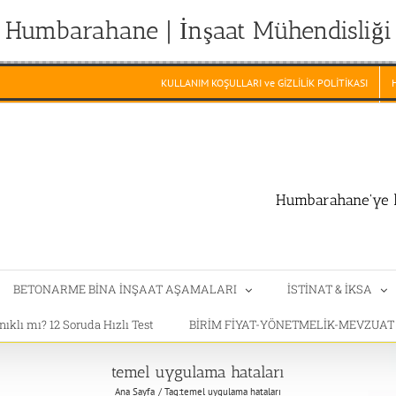
Humbarahane | İnşaat Mühendisliği
KULLANIM KOŞULLARI ve GİZLİLİK POLİTİKASI
Humbarahane'ye h
BETONARME BİNA İNŞAAT AŞAMALARI
İSTİNAT & İKSA
klı mı? 12 Soruda Hızlı Test
BİRİM FİYAT-YÖNETMELİK-MEVZUA
temel uygulama hataları
Ana Sayfa
Tag:
temel uygulama hataları