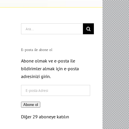
Search
for:
E-posta ile abone ol
Abone olmak ve e-posta ile
bildirimler almak için e-posta
adresinizi girin.
E-
posta
Adresi
Abone ol
Diğer 29 aboneye katılın