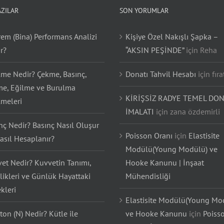
AZILAR
SON YORUMLAR
em (Bina) Performans Analizi
Kişiye Özel Nakışlı Şapka –
r?
“AKSIN PEŞİNDE”
için
Reha
lme Nedir? Çekme, Basınç,
Donatı Tahvil Hesabı
için
fıra
e, Eğilme ve Burulma
KİRİŞSİZ RADYE TEMEL DON
lmeleri
İMALATI
için
zana özdemirli
nç Nedir? Basınç Nasıl Oluşur
Poisson Oranı
için
Elastisite
asıl Hesaplanır?
Modülü(Young Modülü) ve
et Nedir? Kuvvetin Tanımı,
Hooke Kanunu | İnşaat
likleri ve Günlük Hayattaki
Mühendisliği
kleri
Elastisite Modülü(Young Mo