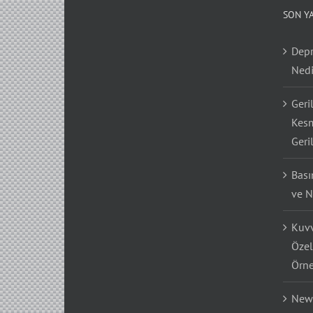
SON Y
Depr
Nedi
Geri
Kesm
Geri
Bası
ve N
Kuvv
Özel
Örne