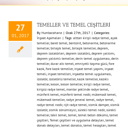
TEMELLER VE TEMEL ÇEŞİTLERİ
27
By
Humbarahane
|
Ocak 27th, 2017
|
Categories:
01, 2017
İnşaat Aşamaları
|
Tags:
alttan kirişli radye temel
,
ayak
temeller
,
baret temel
,
bentonit
,
betonarme
,
betonarme
temeller
,
birleşik temel
,
birleşik temeller
,
deprem
,
deprem izolatörleri
,
deprem izolatörü
,
deprem yalıtımı
,
deprem yalıtımlı temeller
,
derin temel uygulaması
,
derin
temeller
,
duvar altı temel
,
emniyetli taşıma gücü
,
fore
kazık
,
fore kazık temeller
,
inşaat temel yapımı
,
inşaat
temeli
,
inşaat temelleri
,
inşaatta temel uygulaması
,
izolatör
,
izolatörlü temeller
,
kazık temeller
,
kazıklı
temeller
,
keson
,
keson temeller
,
kirişli radye temel
,
kirişsiz radye temel
,
mantar şeklinde radye temel
,
münferit temel
,
münferit temel nedir
,
mütemadi temel
,
mütemadi temeller
,
radye jeneral temel
,
radye temel
,
radye temel nedir
,
rijit radye temel
,
sismik damper
,
sismik
izolatör
,
sismik sönümleyici
,
sürekli temel nedir
,
sürekli
temeller
,
tekil temel
,
temel
,
temel beton dökümü
,
temel
çeşitleri
,
Temel çeşitleri ve uygulama detayları
,
temel
donatı detayları
,
temel donatısı
,
temel hesapları
,
temel