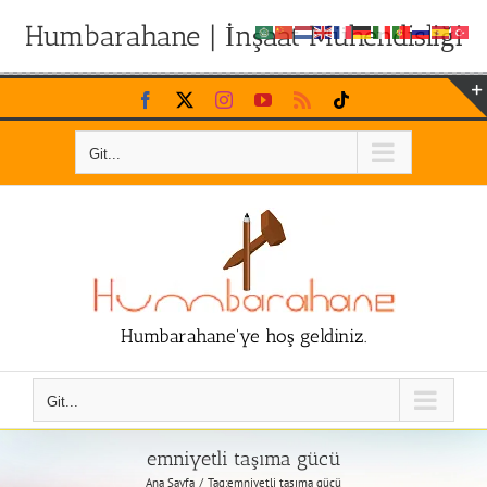
Humbarahane | İnşaat Mühendisliği
Skip
Facebook
X
Instagram
YouTube
Rss
Tiktok
to
content
Git...
Humbarahane'ye hoş geldiniz.
Git...
emniyetli taşıma gücü
Ana Sayfa
Tag:
emniyetli taşıma gücü