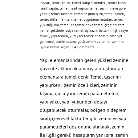
inşaatı
,
temel kalıbı
,
temel kalıp sistemleri
,
temel kazısı
nasıl yapılır
,
temel nasıl yapılır
,
temel seçimi neye göre
yapılır
,
temel tasarım
,
temel taşıma gücü
,
temel türleri
,
temel türleri farkları
,
temel uygulama hataları
,
temel
yük dağılımı
,
temeller
,
temeller ve temel çeşitleri
,
ters
kemer şeklinde radye temel
,
uç kazık
,
üstten kirişli radye
temel
,
yapı temeli
,
yüzeysel temeller
,
zemin emniyet
gerilmesi
,
zemin taşıma gücü
,
zemin ve temel
,
zemine
uygun temel seçimi
|
4 Comments
Yapı elemanlarından gelen yükleri zemine
güvenle aktarmak amacıyla oluşturulan
elemanlara temel denir. Temel tasarımı
yapılırken; zemin özellikleri, zeminin
taşıma gücü yani zemin parametreleri,
yapı yükü, yapı yükünden dolayı
oluşabilecek oturmalar, bölgenin deprem
sınıfı, çevresel faktörler gibi zemin ve yapı
parametreleri göz önüne alınarak, zemin
ile ilgili gerekli hesapların yanı sıra, zemin