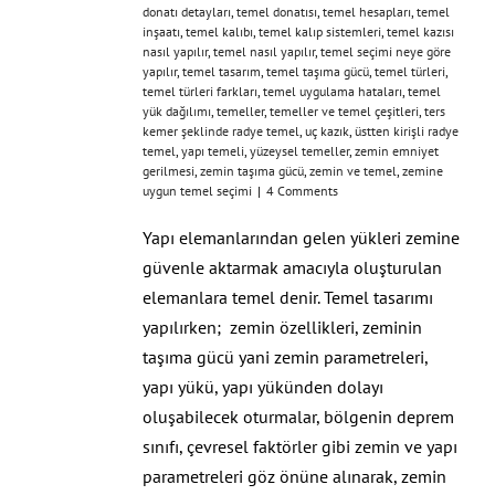
donatı detayları
,
temel donatısı
,
temel hesapları
,
temel
inşaatı
,
temel kalıbı
,
temel kalıp sistemleri
,
temel kazısı
nasıl yapılır
,
temel nasıl yapılır
,
temel seçimi neye göre
yapılır
,
temel tasarım
,
temel taşıma gücü
,
temel türleri
,
temel türleri farkları
,
temel uygulama hataları
,
temel
yük dağılımı
,
temeller
,
temeller ve temel çeşitleri
,
ters
kemer şeklinde radye temel
,
uç kazık
,
üstten kirişli radye
temel
,
yapı temeli
,
yüzeysel temeller
,
zemin emniyet
gerilmesi
,
zemin taşıma gücü
,
zemin ve temel
,
zemine
uygun temel seçimi
|
4 Comments
Yapı elemanlarından gelen yükleri zemine
güvenle aktarmak amacıyla oluşturulan
elemanlara temel denir. Temel tasarımı
yapılırken; zemin özellikleri, zeminin
taşıma gücü yani zemin parametreleri,
yapı yükü, yapı yükünden dolayı
oluşabilecek oturmalar, bölgenin deprem
sınıfı, çevresel faktörler gibi zemin ve yapı
parametreleri göz önüne alınarak, zemin