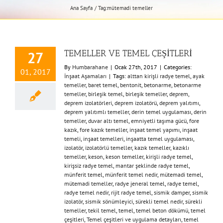
Ana Sayfa
Tag:
mütemadi temeller
TEMELLER VE TEMEL ÇEŞİTLERİ
27
By
Humbarahane
|
Ocak 27th, 2017
|
Categories:
01, 2017
İnşaat Aşamaları
|
Tags:
alttan kirişli radye temel
,
ayak
temeller
,
baret temel
,
bentonit
,
betonarme
,
betonarme
temeller
,
birleşik temel
,
birleşik temeller
,
deprem
,
deprem izolatörleri
,
deprem izolatörü
,
deprem yalıtımı
,
deprem yalıtımlı temeller
,
derin temel uygulaması
,
derin
temeller
,
duvar altı temel
,
emniyetli taşıma gücü
,
fore
kazık
,
fore kazık temeller
,
inşaat temel yapımı
,
inşaat
temeli
,
inşaat temelleri
,
inşaatta temel uygulaması
,
izolatör
,
izolatörlü temeller
,
kazık temeller
,
kazıklı
temeller
,
keson
,
keson temeller
,
kirişli radye temel
,
kirişsiz radye temel
,
mantar şeklinde radye temel
,
münferit temel
,
münferit temel nedir
,
mütemadi temel
,
mütemadi temeller
,
radye jeneral temel
,
radye temel
,
radye temel nedir
,
rijit radye temel
,
sismik damper
,
sismik
izolatör
,
sismik sönümleyici
,
sürekli temel nedir
,
sürekli
temeller
,
tekil temel
,
temel
,
temel beton dökümü
,
temel
çeşitleri
,
Temel çeşitleri ve uygulama detayları
,
temel