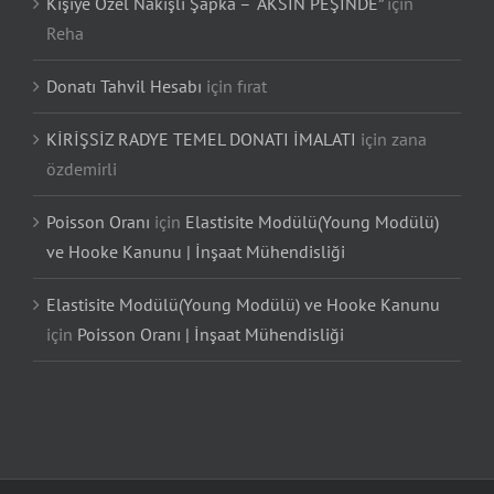
Kişiye Özel Nakışlı Şapka – “AKSIN PEŞİNDE”
için
Reha
Donatı Tahvil Hesabı
için
fırat
KİRİŞSİZ RADYE TEMEL DONATI İMALATI
için
zana
özdemirli
Poisson Oranı
için
Elastisite Modülü(Young Modülü)
ve Hooke Kanunu | İnşaat Mühendisliği
Elastisite Modülü(Young Modülü) ve Hooke Kanunu
için
Poisson Oranı | İnşaat Mühendisliği