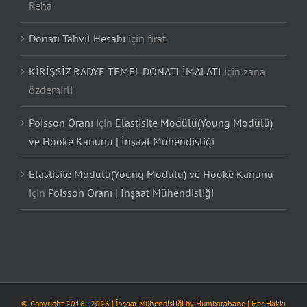
Reha
Donatı Tahvil Hesabı
için
fırat
KİRİŞSİZ RADYE TEMEL DONATI İMALATI
için
zana
özdemirli
Poisson Oranı
için
Elastisite Modülü(Young Modülü)
ve Hooke Kanunu | İnşaat Mühendisliği
Elastisite Modülü(Young Modülü) ve Hooke Kanunu
için
Poisson Oranı | İnşaat Mühendisliği
© Copyright 2016 -
2026
| İnşaat Mühendisliği by
Humbarahane
| Her Hakkı