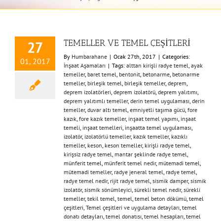
TEMELLER VE TEMEL ÇEŞİTLERİ
27
By
Humbarahane
|
Ocak 27th, 2017
|
Categories:
01, 2017
İnşaat Aşamaları
|
Tags:
alttan kirişli radye temel
,
ayak
temeller
,
baret temel
,
bentonit
,
betonarme
,
betonarme
temeller
,
birleşik temel
,
birleşik temeller
,
deprem
,
deprem izolatörleri
,
deprem izolatörü
,
deprem yalıtımı
,
deprem yalıtımlı temeller
,
derin temel uygulaması
,
derin
temeller
,
duvar altı temel
,
emniyetli taşıma gücü
,
fore
kazık
,
fore kazık temeller
,
inşaat temel yapımı
,
inşaat
temeli
,
inşaat temelleri
,
inşaatta temel uygulaması
,
izolatör
,
izolatörlü temeller
,
kazık temeller
,
kazıklı
temeller
,
keson
,
keson temeller
,
kirişli radye temel
,
kirişsiz radye temel
,
mantar şeklinde radye temel
,
münferit temel
,
münferit temel nedir
,
mütemadi temel
,
mütemadi temeller
,
radye jeneral temel
,
radye temel
,
radye temel nedir
,
rijit radye temel
,
sismik damper
,
sismik
izolatör
,
sismik sönümleyici
,
sürekli temel nedir
,
sürekli
temeller
,
tekil temel
,
temel
,
temel beton dökümü
,
temel
çeşitleri
,
Temel çeşitleri ve uygulama detayları
,
temel
donatı detayları
,
temel donatısı
,
temel hesapları
,
temel