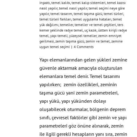
inşaatı
,
temel kalıbı
,
temel kalıp sistemleri
,
temel kazısı
nasıl yapılır
,
temel nasıl yapılır
,
temel seçimi neye göre
yapılır
,
temel tasarım
,
temel taşıma gücü
,
temel türleri
,
temel türleri farkları
,
temel uygulama hataları
,
temel
yük dağılımı
,
temeller
,
temeller ve temel çeşitleri
,
ters
kemer şeklinde radye temel
,
uç kazık
,
üstten kirişli radye
temel
,
yapı temeli
,
yüzeysel temeller
,
zemin emniyet
gerilmesi
,
zemin taşıma gücü
,
zemin ve temel
,
zemine
uygun temel seçimi
|
4 Comments
Yapı elemanlarından gelen yükleri zemine
güvenle aktarmak amacıyla oluşturulan
elemanlara temel denir. Temel tasarımı
yapılırken; zemin özellikleri, zeminin
taşıma gücü yani zemin parametreleri,
yapı yükü, yapı yükünden dolayı
oluşabilecek oturmalar, bölgenin deprem
sınıfı, çevresel faktörler gibi zemin ve yapı
parametreleri göz önüne alınarak, zemin
ile ilgili gerekli hesapların yanı sıra, zemin