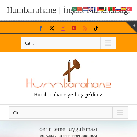
Humbarahane | İnşaat Mühendisliği
Skip
Facebook
X
Instagram
YouTube
Rss
Tiktok
to
content
Git...
Humbarahane'ye hoş geldiniz.
Git...
derin temel uygulaması
Ana Sayfa
Tag:
derin temel uygulaması