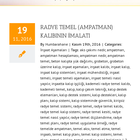
RADYE TEMEL (AMPATMAN)
19
KALIBININ İMALATI
11, 2016
By
Humbarahane
|
Kasım 19th, 2016
|
Categories:
İnşaat Aşamaları
|
Tags:
aks çakımı nedir
,
ampatman
,
ampatman hesaplaması
,
ampatman nedir
,
ampatman
temel
,
beton kalıpta yük dağılımı
,
grobeton
,
grobeton
üzerine kalıp
,
inşaat aşamaları
,
inşaat kalıbı
,
inşaat kalıp
,
inşaat kalıp sistemleri
,
inşaat mühendisliği
,
inşaat
temeli
,
inşaat temeli aşamaları
,
inşaat temeli nasıl
yapılır
,
inşaatta kalıp işçiliği
,
kademeli radye temel kalıbı
,
kademeli temel
,
kalıp
,
kalıp çakım tekniği
,
kalıp destek
elemanları
,
kalıp destek sistemi
,
kalıp destekleri
,
kalıp
planı
,
kalıp sistemi
,
kalıp sisteminde güvenlik
,
kirişsiz
radye temel sistemi
,
radye temel
,
radye temel kalıbı
,
radye temel kalıp sistemi
,
radye temel kesiti
,
radye
temel nasıl yapılır
,
radye temel ölçülendirme
,
radye
temel planı
,
radye temel uygulama örneği
,
radye
temelde ampatman
,
temel aksı
,
temel atma
,
temel
inşaatı
,
temel kalıp planı
,
temel kalıp sistemi
,
temel
planı
,
temel sınırları
,
temel sınırları nasıl belirlenir
|
2