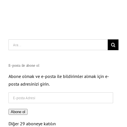
Search
for:
E-posta ile abone ol
Abone olmak ve e-posta ile bildirimler almak için e-
posta adresinizi girin.
E-
posta
Adresi
Abone ol
Diğer 29 aboneye katılın