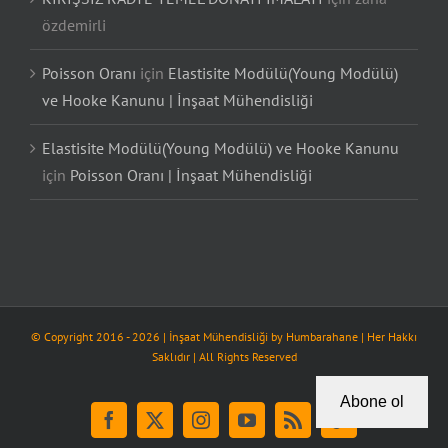
özdemirli
Poisson Oranı
için
Elastisite Modülü(Young Modülü)
ve Hooke Kanunu | İnşaat Mühendisliği
Elastisite Modülü(Young Modülü) ve Hooke Kanunu
için
Poisson Oranı | İnşaat Mühendisliği
© Copyright 2016 -
2026
| İnşaat Mühendisliği by
Humbarahane
| Her Hakkı
Saklıdır | All Rights Reserved
Abone ol
Facebook
X
Instagram
YouTube
Rss
Tiktok