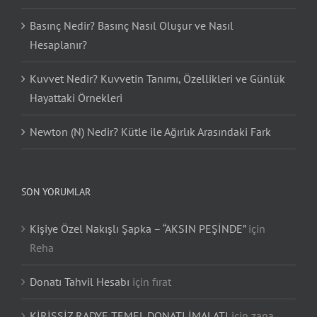
Basınç Nedir? Basınç Nasıl Oluşur ve Nasıl
Hesaplanır?
Kuvvet Nedir? Kuvvetin Tanımı, Özellikleri ve Günlük
Hayattaki Örnekleri
Newton (N) Nedir? Kütle ile Ağırlık Arasındaki Fark
SON YORUMLAR
Kişiye Özel Nakışlı Şapka – “AKSIN PEŞİNDE”
için
Reha
Donatı Tahvil Hesabı
için
fırat
KİRİŞSİZ RADYE TEMEL DONATI İMALATI
için
zana