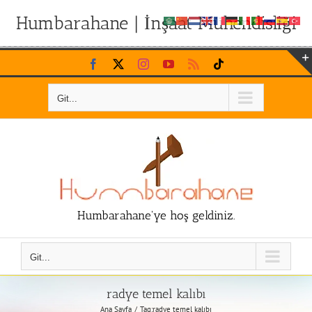
Humbarahane | İnşaat Mühendisliği
Skip
Facebook
X
Instagram
YouTube
Rss
Tiktok
to
content
Git...
Humbarahane'ye hoş geldiniz.
Git...
radye temel kalıbı
Ana Sayfa
Tag:
radye temel kalıbı