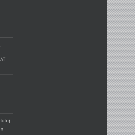
t
ATI
dülü)