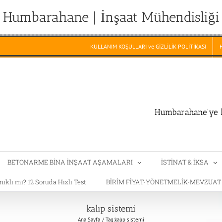
Humbarahane | İnşaat Mühendisliği
KULLANIM KOŞULLARI ve GİZLİLİK POLİTİKASI
Humbarahane'ye h
BETONARME BİNA İNŞAAT AŞAMALARI
İSTİNAT & İKSA
klı mı? 12 Soruda Hızlı Test
BİRİM FİYAT-YÖNETMELİK-MEVZUA
kalıp sistemi
Ana Sayfa
Tag:
kalıp sistemi