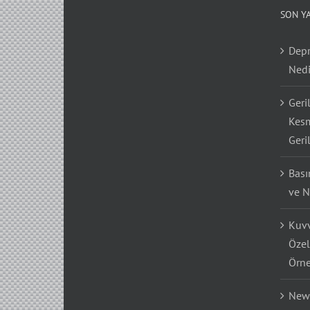
SON Y
Depr
Nedi
Geri
Kesm
Geri
Bası
ve N
Kuvv
Özel
Örne