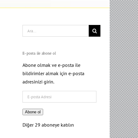
Search
for:
E-posta ile abone ol
Abone olmak ve e-posta ile
bildirimler almak için e-posta
adresinizi girin.
E-
posta
Adresi
Abone ol
Diğer 29 aboneye katılın