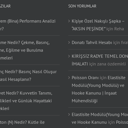
AZILAR
SON YORUMLAR
em (Bina) Performans Analizi
Kişiye Özel Nakışlı Şapka –
r?
“AKSIN PEŞİNDE”
için
Reha
lme Nedir? Çekme, Basınç,
Donatı Tahvil Hesabı
için
fıra
e, Eğilme ve Burulma
KİRİŞSİZ RADYE TEMEL DON
lmeleri
İMALATI
için
zana özdemirli
nç Nedir? Basınç Nasıl Oluşur
Poisson Oranı
için
Elastisite
asıl Hesaplanır?
Modülü(Young Modülü) ve
et Nedir? Kuvvetin Tanımı,
Hooke Kanunu | İnşaat
likleri ve Günlük Hayattaki
Mühendisliği
kleri
Elastisite Modülü(Young Mo