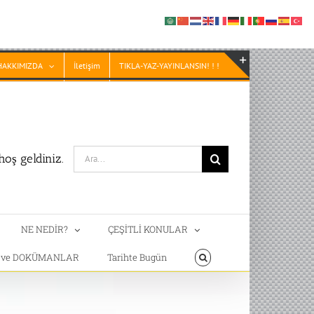
HAKKIMIZDA
İletişim
TIKLA-YAZ-YAYINLANSIN! ! !
Toggle
Sliding
Bar
Area
Search
oş geldiniz.
for:
NE NEDİR?
ÇEŞİTLİ KONULAR
T ve DOKÜMANLAR
Tarihte Bugün