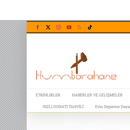
Skip
Facebook
X
Instagram
YouTube
Rss
Tiktok
to
content
ETKİNLİKLER
HABERLER VE GELİŞMELER
HIZLI DONATI TAHVİLİ
Evin Depreme Dayanı