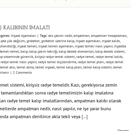
 KALIBININ İMALATI
egories:
İnşaat Aşamaları
|
Tags:
aks çakımı nedir
,
ampatman
,
ampatman hesaplaması
,
ıpta yük dağılımı
,
grobeton
,
grobeton üzerine kalıp
,
inşaat aşamaları
,
inşaat kalıbı
,
ühendisliği
,
inşaat temeli
,
inşaat temeli aşamaları
,
inşaat temeli nasıl yapılır
,
inşaatta
demeli temel
,
kalıp
,
kalıp çakım tekniği
,
kalıp destek elemanları
,
kalıp destek sistemi
,
ıp sisteminde güvenlik
,
kirişsiz radye temel sistemi
,
radye temel
,
radye temel kalıbı
,
,
radye temel nasıl yapılır
,
radye temel ölçülendirme
,
radye temel planı
,
radye temel
temel aksı
,
temel atma
,
temel inşaatı
,
temel kalıp planı
,
temel kalıp sistemi
,
temel
irlenir
|
2 Comments
mel sistemi, kirişsiz radye temeldir. Kazı, gerekiyorsa zemin
rı tamamlandıktan sonra radye temelimizin kalıp imalatına
olan radye temel kalıp imalatlarından, ampatman kalıbı olarak
ellerde ampatman nedir, nasıl yapılır, ne işe yarar bunu
lında ampatman denilince akla tekil veya
[...]
Devamı