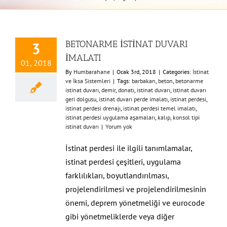
BETONARME İSTİNAT DUVARI
3
İMALATI
01, 2018
By
Humbarahane
|
Ocak 3rd, 2018
|
Categories:
İstinat
ve İksa Sistemleri
|
Tags:
barbakan
,
beton
,
betonarme
istinat duvarı
,
demir
,
donatı
,
istinat duvarı
,
istinat duvarı
geri dolgusu
,
istinat duvarı perde imalatı
,
istinat perdesi
,
istinat perdesi drenajı
,
istinat perdesi temel imalatı
,
istinat perdesi uygulama aşamaları
,
kalıp
,
konsol tipi
istinat duvarı
|
Yorum yok
İstinat perdesi ile ilgili tanımlamalar,
istinat perdesi çeşitleri, uygulama
farklılıkları, boyutlandırılması,
projelendirilmesi ve projelendirilmesinin
önemi, deprem yönetmeliği ve eurocode
gibi yönetmeliklerde veya diğer