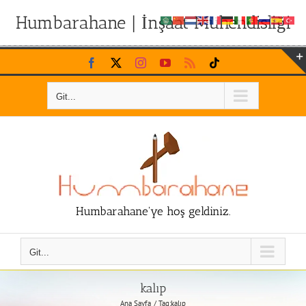
Humbarahane | İnşaat Mühendisliği
Skip
Facebook
X
Instagram
YouTube
Rss
Tiktok
to
content
Git...
Humbarahane'ye hoş geldiniz.
Git...
kalıp
Ana Sayfa
Tag:
kalıp