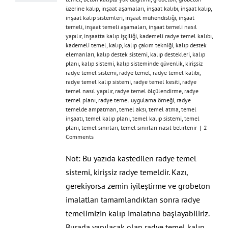
üzerine kalıp
,
inşaat aşamaları
,
inşaat kalıbı
,
inşaat kalıp
,
inşaat kalıp sistemleri
,
inşaat mühendisliği
,
inşaat
temeli
,
inşaat temeli aşamaları
,
inşaat temeli nasıl
yapılır
,
inşaatta kalıp işçiliği
,
kademeli radye temel kalıbı
,
kademeli temel
,
kalıp
,
kalıp çakım tekniği
,
kalıp destek
elemanları
,
kalıp destek sistemi
,
kalıp destekleri
,
kalıp
planı
,
kalıp sistemi
,
kalıp sisteminde güvenlik
,
kirişsiz
radye temel sistemi
,
radye temel
,
radye temel kalıbı
,
radye temel kalıp sistemi
,
radye temel kesiti
,
radye
temel nasıl yapılır
,
radye temel ölçülendirme
,
radye
temel planı
,
radye temel uygulama örneği
,
radye
temelde ampatman
,
temel aksı
,
temel atma
,
temel
inşaatı
,
temel kalıp planı
,
temel kalıp sistemi
,
temel
planı
,
temel sınırları
,
temel sınırları nasıl belirlenir
|
2
Comments
Not: Bu yazıda kastedilen radye temel
sistemi, kirişsiz radye temeldir. Kazı,
gerekiyorsa zemin iyileştirme ve grobeton
imalatları tamamlandıktan sonra radye
temelimizin kalıp imalatına başlayabiliriz.
Burada yapılacak olan radye temel kalıp