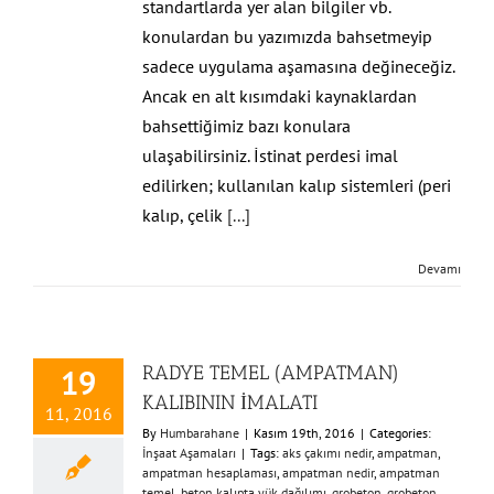
standartlarda yer alan bilgiler vb.
konulardan bu yazımızda bahsetmeyip
sadece uygulama aşamasına değineceğiz.
Ancak en alt kısımdaki kaynaklardan
bahsettiğimiz bazı konulara
ulaşabilirsiniz. İstinat perdesi imal
edilirken; kullanılan kalıp sistemleri (peri
kalıp, çelik
[...]
Devamı
RADYE TEMEL (AMPATMAN)
19
KALIBININ İMALATI
11, 2016
By
Humbarahane
|
Kasım 19th, 2016
|
Categories:
İnşaat Aşamaları
|
Tags:
aks çakımı nedir
,
ampatman
,
ampatman hesaplaması
,
ampatman nedir
,
ampatman
temel
,
beton kalıpta yük dağılımı
,
grobeton
,
grobeton