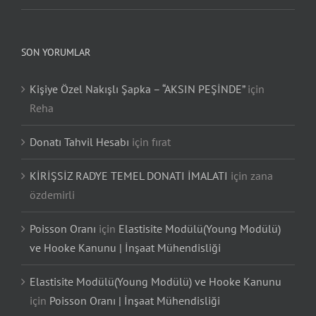
SON YORUMLAR
Kişiye Özel Nakışlı Şapka – “AKSIN PEŞİNDE”
için
Reha
Donatı Tahvil Hesabı
için
fırat
KİRİŞSİZ RADYE TEMEL DONATI İMALATI
için
zana
özdemirli
Poisson Oranı
için
Elastisite Modülü(Young Modülü)
ve Hooke Kanunu | İnşaat Mühendisliği
Elastisite Modülü(Young Modülü) ve Hooke Kanunu
için
Poisson Oranı | İnşaat Mühendisliği