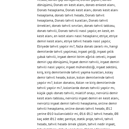
dönüşümü
,
Donatı en kesit alanı
,
donatı enkesit alanı
,
Donatı hesaplama
,
Donatı kesit alanı
,
donatı kesit alanı
hesaplama
,
donatı tahvil hesabı
,
Donatı tahvil
hesaplama
,
Donatı tahvil kuralları
,
Donatı tahvil
örnekleri
,
donatı tahvil sınırları
,
donatı tahvil tablosu
,
donatı tahvili
,
Donatı tahvili nasıl yapılır
,
en kesit
,
en
kesit alanı
,
en kesit alanı nasıl hesaplanır
,
etriye
,
etriye
demiri kesit alanı
,
etriye tahvil hesabı nasıl yapılır
,
Etriyede tahvil yapılır mı?
,
fazla donatı zararlı mı
,
hangi
demirlerde tahvil yapılmaz
,
inşaat çeliği
,
inşaat çelik
çubuk tahvili
,
inşaat demiri birim ağırlık cetveli
,
inşaat
demiri çap dönüşümü
,
İnşaat demiri tahvili
,
inşaat demiri
tahvili nasıl yapılır
,
inşaat mühendisliği
,
inşaat sektörü
,
kiriş
,
kiriş demirlerinde tahvil yapma kuralları
,
kolay
demir tahvil hesabı
,
kolon
,
kolon demirlerinde tahvil
yapılır mı?
,
kolon donatısı
,
Kolon ve kiriş demirlerinde
tahvil yapılır mı?
,
kolonlarda donatı tahvili yapılır mı
,
küçük çaplı donatı tahvili
,
müellif onayı
,
nervürlü demir
kesit alanı tablosu
,
nervürlü inşaat demiri en kesit alanı
,
nervürlü inşaat demiri tahvili hesaplama
,
online demir
tahvili hesaplama
,
online donatı tahvil hesabı
,
Ø12
yerine Ø10 kullanılabilir mi
,
Ø16 Ø12 tahvil hesabı
,
Ø8
kaç adet Ø12 eder
,
şantiye
,
statik proje
,
tahvil
,
tahvil
hesabı
,
tahvil hesabı örnek çözüm
,
tahvil nedir inşaat
,