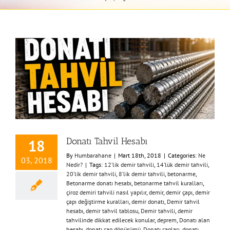
Donatı Tahvil Hesabı
18
By
Humbarahane
|
Mart 18th, 2018
|
Categories:
Ne
03, 2018
Nedir?
|
Tags:
12’lik demir tahvili
,
14’lük demir tahvili
,
20’lik demir tahvili
,
8’lik demir tahvili
,
betonarme
,
Betonarme donatı hesabı
,
betonarme tahvil kuralları
,
çiroz demiri tahvili nasıl yapılır
,
demir
,
demir çapı
,
demir
çapı değiştirme kuralları
,
demir donatı
,
Demir tahvil
hesabı
,
demir tahvil tablosu
,
Demir tahvili
,
demir
tahvilinde dikkat edilecek konular
,
deprem
,
Donatı alan
hesabı
,
donatı çap dönüşümü
,
Donatı çapları
,
donatı