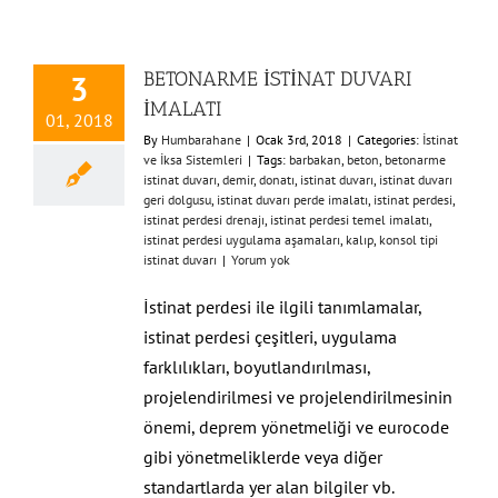
BETONARME İSTİNAT DUVARI
3
İMALATI
01, 2018
By
Humbarahane
|
Ocak 3rd, 2018
|
Categories:
İstinat
ve İksa Sistemleri
|
Tags:
barbakan
,
beton
,
betonarme
istinat duvarı
,
demir
,
donatı
,
istinat duvarı
,
istinat duvarı
geri dolgusu
,
istinat duvarı perde imalatı
,
istinat perdesi
,
istinat perdesi drenajı
,
istinat perdesi temel imalatı
,
istinat perdesi uygulama aşamaları
,
kalıp
,
konsol tipi
istinat duvarı
|
Yorum yok
İstinat perdesi ile ilgili tanımlamalar,
istinat perdesi çeşitleri, uygulama
farklılıkları, boyutlandırılması,
projelendirilmesi ve projelendirilmesinin
önemi, deprem yönetmeliği ve eurocode
gibi yönetmeliklerde veya diğer
standartlarda yer alan bilgiler vb.