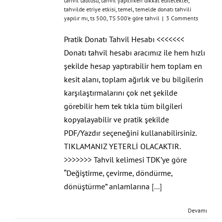
tahvil tablosu
,
tahvil yapılırken dikkat edilecekler
,
tahvilde etriye etkisi
,
temel
,
temelde donatı tahvili
yapılır mı
,
ts 500
,
TS 500’e göre tahvil
|
3 Comments
Pratik Donatı Tahvil Hesabı <<<<<<<
Donatı tahvil hesabı aracımız ile hem hızlı
şekilde hesap yaptırabilir hem toplam en
kesit alanı, toplam ağırlık ve bu bilgilerin
karşılaştırmalarını çok net şekilde
görebilir hem tek tıkla tüm bilgileri
kopyalayabilir ve pratik şekilde
PDF/Yazdır seçeneğini kullanabilirsiniz.
TIKLAMANIZ YETERLİ OLACAKTIR.
>>>>>>> Tahvil kelimesi TDK’ye göre
“Değiştirme, çevirme, döndürme,
dönüştürme” anlamlarına
[...]
Devamı