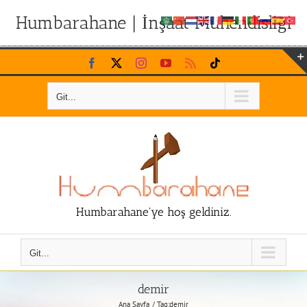
Humbarahane | İnşaat Mühendisliği
Skip
Facebook
X
Instagram
YouTube
Rss
Tiktok
to
content
Git...
Humbarahane'ye hoş geldiniz.
Git...
demir
Ana Sayfa
Tag:
demir