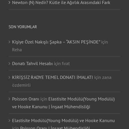
Newton (N) Nedir? Kütle ile Ağırlık Arasındaki Fark
SON YORUMLAR
Kişiye Özel Nakışlı Şapka – “AKSIN PEŞİNDE”
için
Reha
Donatı Tahvil Hesabı
için
fırat
KİRİŞSİZ RADYE TEMEL DONATI İMALATI
için
zana
özdemirli
Poisson Oranı
için
Elastisite Modülü(Young Modülü)
ve Hooke Kanunu | İnşaat Mühendisliği
Elastisite Modülü(Young Modülü) ve Hooke Kanunu
için
Poisson Oranı | İnşaat Mühendisliği