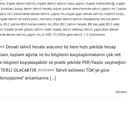
şümü
,
İnşaat demiri tahvili
,
inşaat demiri tahvili nasıl yapılır
,
inşaat mühendisliği
,
inşaat
 kuralları
,
kolay demir tahvil hesabı
,
kolon
,
kolon demirlerinde tahvil yapılır mı?
,
kolon
pılır mı?
,
kolonlarda donatı tahvili yapılır mı
,
küçük çaplı donatı tahvili
,
müellif onayı
,
nşaat demiri en kesit alanı
,
nervürlü inşaat demiri tahvili hesaplama
,
online demir
bı
,
Ø12 yerine Ø10 kullanılabilir mi
,
Ø16 Ø12 tahvil hesabı
,
Ø8 kaç adet Ø12 eder
,
vil hesabı örnek çözüm
,
tahvil nedir inşaat
,
tahvil tablosu
,
tahvil yapılırken dikkat
lde donatı tahvili yapılır mı
,
ts 500
,
TS 500’e göre tahvil
|
3 Comments
<< Donatı tahvil hesabı aracımız ile hem hızlı şekilde hesap
lanı, toplam ağırlık ve bu bilgilerin karşılaştırmalarını çok net
m bilgileri kopyalayabilir ve pratik şekilde PDF/Yazdır seçeneğini
ETERLİ OLACAKTIR. >>>>>>> Tahvil kelimesi TDK’ye göre
 dönüştürme” anlamlarına
[...]
Devamı