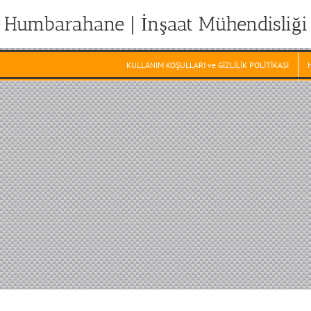
Humbarahane | İnşaat Mühendisliği
KULLANIM KOŞULLARI ve GİZLİLİK POLİTİKASI