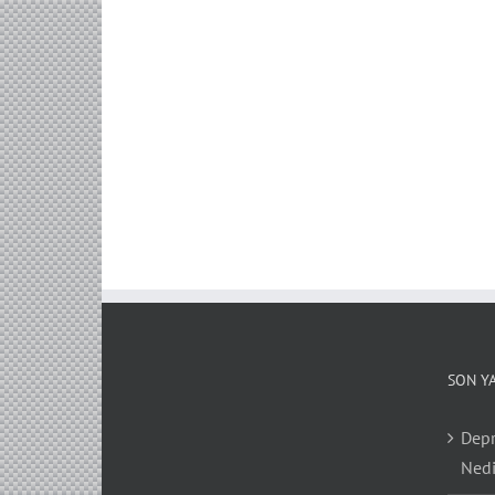
SON Y
Depr
Nedi