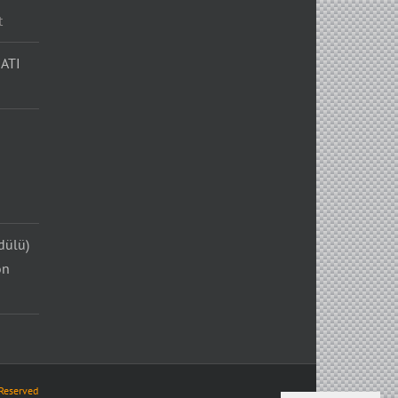
t
ATI
dülü)
on