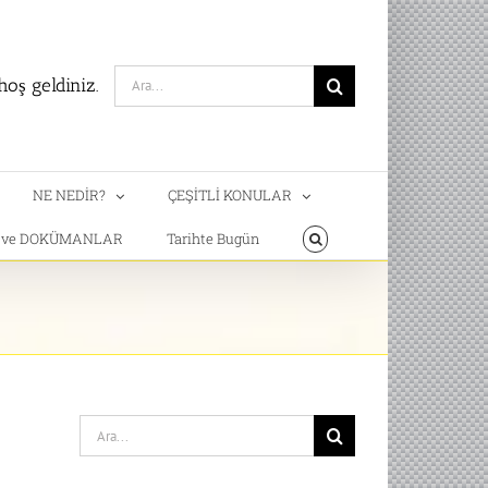
Search
oş geldiniz.
for:
NE NEDİR?
ÇEŞİTLİ KONULAR
T ve DOKÜMANLAR
Tarihte Bugün
Search
for: