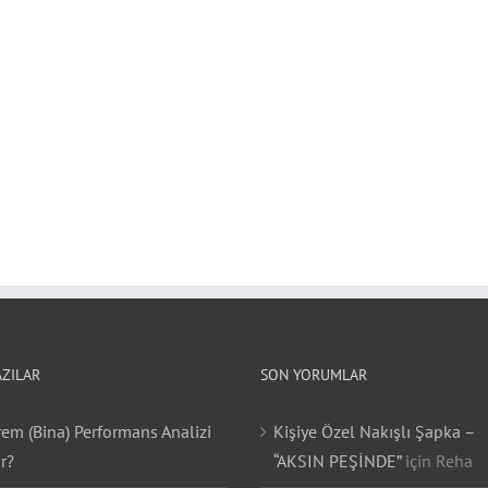
AZILAR
SON YORUMLAR
em (Bina) Performans Analizi
Kişiye Özel Nakışlı Şapka –
r?
“AKSIN PEŞİNDE”
için
Reha