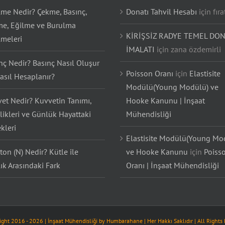
lme Nedir? Çekme, Basınç,
Donatı Tahvil Hesabı
için
fıra
e, Eğilme ve Burulma
KİRİŞSİZ RADYE TEMEL DON
lmeleri
İMALATI
için
zana özdemirli
nç Nedir? Basınç Nasıl Oluşur
Poisson Oranı
için
Elastisite
asıl Hesaplanır?
Modülü(Young Modülü) ve
et Nedir? Kuvvetin Tanımı,
Hooke Kanunu | İnşaat
likleri ve Günlük Hayattaki
Mühendisliği
kleri
Elastisite Modülü(Young Mo
on (N) Nedir? Kütle ile
ve Hooke Kanunu
için
Poiss
lık Arasındaki Fark
Oranı | İnşaat Mühendisliği