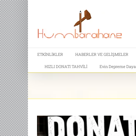
ETKİNLİKLER
HABERLER VE GELİŞMELER
HIZLI DONATI TAHVİLİ
Evin Depreme Dayanı