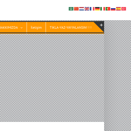
HAKKIMIZDA
İletişim
TIKLA-YAZ-YAYINLANSIN! ! !
Toggle
Sliding
Bar
Area