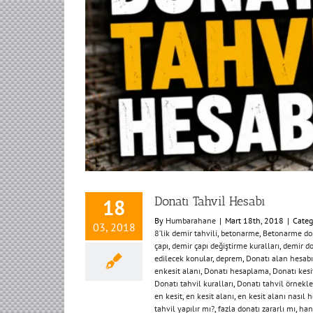
Donatı Tahvil Hesabı
18
By
Humbarahane
|
Mart 18th, 2018
|
Categ
03, 2018
8’lik demir tahvili
,
betonarme
,
Betonarme don
çapı
,
demir çapı değiştirme kuralları
,
demir do
edilecek konular
,
deprem
,
Donatı alan hesabı
enkesit alanı
,
Donatı hesaplama
,
Donatı kesi
Donatı tahvil kuralları
,
Donatı tahvil örnekle
en kesit
,
en kesit alanı
,
en kesit alanı nasıl 
tahvil yapılır mı?
,
fazla donatı zararlı mı
,
han