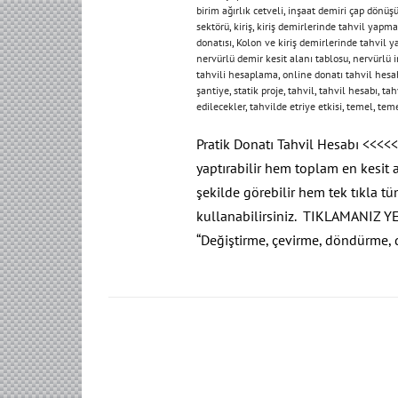
birim ağırlık cetveli
,
inşaat demiri çap dönü
sektörü
,
kiriş
,
kiriş demirlerinde tahvil yapma
donatısı
,
Kolon ve kiriş demirlerinde tahvil ya
nervürlü demir kesit alanı tablosu
,
nervürlü i
tahvili hesaplama
,
online donatı tahvil hesa
şantiye
,
statik proje
,
tahvil
,
tahvil hesabı
,
tah
edilecekler
,
tahvilde etriye etkisi
,
temel
,
teme
Pratik Donatı Tahvil Hesabı <<<<<
yaptırabilir hem toplam en kesit a
şekilde görebilir hem tek tıkla tü
kullanabilirsiniz. TIKLAMANIZ Y
“Değiştirme, çevirme, döndürme,