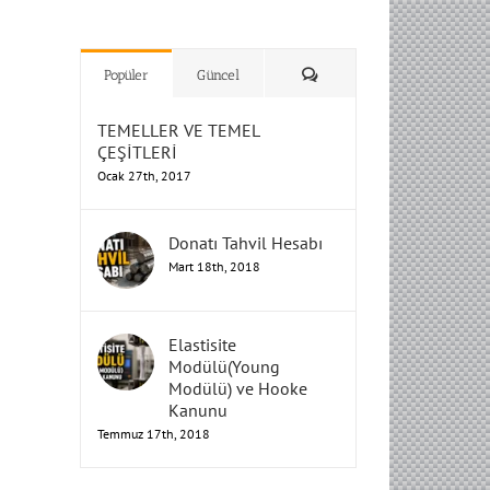
H
H
H
Humbarahane
Humbarahane
,
,
İnşaat
İnşaat
Humbarahane
Humbarahane
Mühendisliği
Mühendisliği
Mühendisliği
H
H
H
H
Mühendisliği
Mühendisliği
Yorum
Popüler
Güncel
TEMELLER VE TEMEL
ÇEŞİTLERİ
Ocak 27th, 2017
Donatı Tahvil Hesabı
Mart 18th, 2018
Elastisite
Modülü(Young
Modülü) ve Hooke
Kanunu
Temmuz 17th, 2018