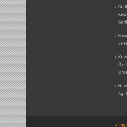
Geri
Kesm
Geri
Bası
ve N
Kuvv
Özel
Örne
Newt
Ağır