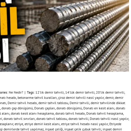
ories:
Ne Nedir?
|
Tags:
12’lik demir tahvili
,
14’lük demir tahvili
,
20’lik demir tahvili
,
atı hesabı
,
betonarme tahvil kuralları
,
çiroz demiri tahvili nasıl yapılır
,
demir
,
demir
natı
,
Demir tahvil hesabı
,
demir tahvil tablosu
,
Demir tahvili
,
demir tahvilinde dikkat
,
donatı çap dönüşümü
,
Donatı çapları
,
donatı dönüşümü
,
Donatı en kesit alanı
,
donatı
t alanı
,
donatı kesit alanı hesaplama
,
donatı tahvil hesabı
,
Donatı tahvil hesaplama
,
ri
,
donatı tahvil sınırları
,
donatı tahvil tablosu
,
donatı tahvili
,
Donatı tahvili nasıl yapılır
,
hesaplanır
,
etriye
,
etriye demiri kesit alanı
,
etriye tahvil hesabı nasıl yapılır
,
Etriyede
gi demirlerde tahvil yapılmaz
,
inşaat çeliği
,
inşaat çelik çubuk tahvili
,
inşaat demiri