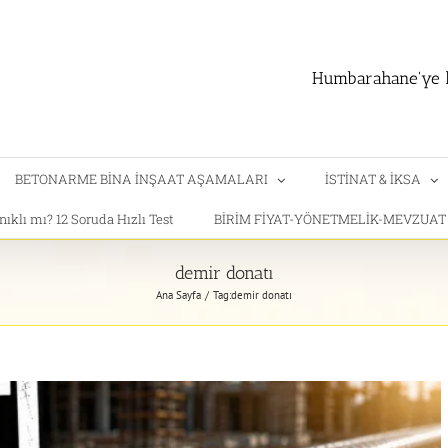
Humbarahane'ye h
BETONARME BİNA İNŞAAT AŞAMALARI
İSTİNAT & İKSA
klı mı? 12 Soruda Hızlı Test
BİRİM FİYAT-YÖNETMELİK-MEVZUA
demir donatı
Ana Sayfa
Tag:
demir donatı