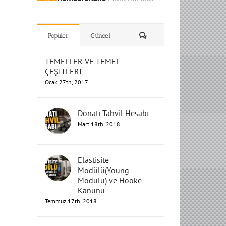
H
H
H
Humbarahane
Humbarahane
,
,
İnşaat
İnşaat
Humbarahane
Humbarahane
Mühendisliği
Mühendisliği
Mühendisliği
H
H
H
H
Mühendisliği
Mühendisliği
Yorum
Popüler
Güncel
TEMELLER VE TEMEL
ÇEŞİTLERİ
Ocak 27th, 2017
Donatı Tahvil Hesabı
Mart 18th, 2018
Elastisite
Modülü(Young
Modülü) ve Hooke
Kanunu
Temmuz 17th, 2018