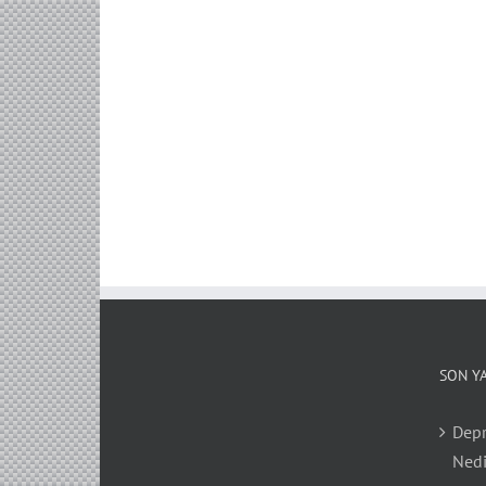
SON Y
Depr
Nedi