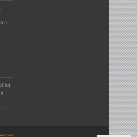
t
ATI
dülü)
on