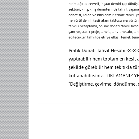
birim ağırlık cetveli
,
inşaat demiri çap dönü
sektörü
,
kiriş
,
kiriş demirlerinde tahvil yapma
donatısı
,
Kolon ve kiriş demirlerinde tahvil ya
nervürlü demir kesit alanı tablosu
,
nervürlü i
tahvili hesaplama
,
online donatı tahvil hesa
şantiye
,
statik proje
,
tahvil
,
tahvil hesabı
,
tah
edilecekler
,
tahvilde etriye etkisi
,
temel
,
teme
Pratik Donatı Tahvil Hesabı <<<<<
yaptırabilir hem toplam en kesit a
şekilde görebilir hem tek tıkla tü
kullanabilirsiniz. TIKLAMANIZ Y
“Değiştirme, çevirme, döndürme,