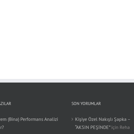
AZILAR
SON YORUMLAR
em (Bina) Performans Analizi
Kişiye Özel Nakışlı Şapka –
r?
“AKSIN PEŞİNDE”
için
Reha