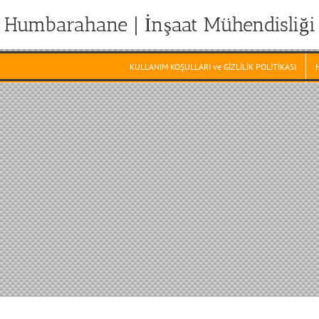
Humbarahane | İnşaat Mühendisliği
KULLANIM KOŞULLARI ve GİZLİLİK POLİTİKASI