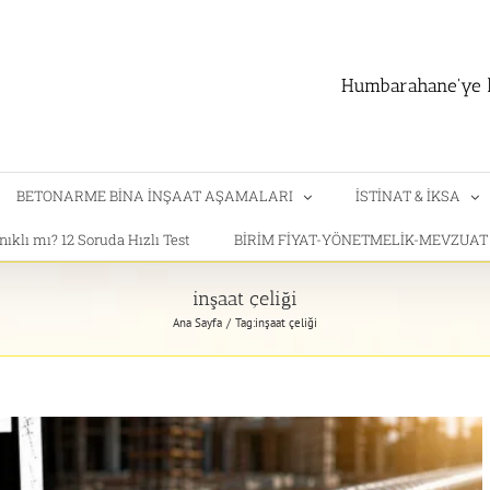
Humbarahane'ye h
BETONARME BİNA İNŞAAT AŞAMALARI
İSTİNAT & İKSA
klı mı? 12 Soruda Hızlı Test
BİRİM FİYAT-YÖNETMELİK-MEVZUA
inşaat çeliği
Ana Sayfa
Tag:
inşaat çeliği