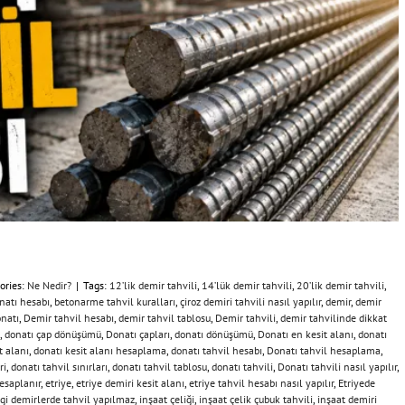
ories:
Ne Nedir?
|
Tags:
12’lik demir tahvili
,
14’lük demir tahvili
,
20’lik demir tahvili
,
atı hesabı
,
betonarme tahvil kuralları
,
çiroz demiri tahvili nasıl yapılır
,
demir
,
demir
natı
,
Demir tahvil hesabı
,
demir tahvil tablosu
,
Demir tahvili
,
demir tahvilinde dikkat
,
donatı çap dönüşümü
,
Donatı çapları
,
donatı dönüşümü
,
Donatı en kesit alanı
,
donatı
t alanı
,
donatı kesit alanı hesaplama
,
donatı tahvil hesabı
,
Donatı tahvil hesaplama
,
ri
,
donatı tahvil sınırları
,
donatı tahvil tablosu
,
donatı tahvili
,
Donatı tahvili nasıl yapılır
,
hesaplanır
,
etriye
,
etriye demiri kesit alanı
,
etriye tahvil hesabı nasıl yapılır
,
Etriyede
gi demirlerde tahvil yapılmaz
,
inşaat çeliği
,
inşaat çelik çubuk tahvili
,
inşaat demiri