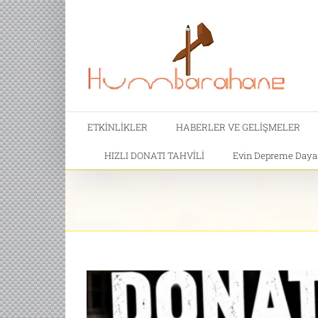
ETKİNLİKLER
HABERLER VE GELİŞMELER
HIZLI DONATI TAHVİLİ
Evin Depreme Dayanı