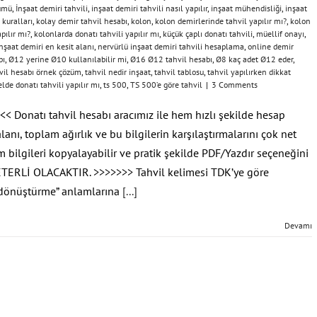
şümü
,
İnşaat demiri tahvili
,
inşaat demiri tahvili nasıl yapılır
,
inşaat mühendisliği
,
inşaat
 kuralları
,
kolay demir tahvil hesabı
,
kolon
,
kolon demirlerinde tahvil yapılır mı?
,
kolon
pılır mı?
,
kolonlarda donatı tahvili yapılır mı
,
küçük çaplı donatı tahvili
,
müellif onayı
,
nşaat demiri en kesit alanı
,
nervürlü inşaat demiri tahvili hesaplama
,
online demir
bı
,
Ø12 yerine Ø10 kullanılabilir mi
,
Ø16 Ø12 tahvil hesabı
,
Ø8 kaç adet Ø12 eder
,
vil hesabı örnek çözüm
,
tahvil nedir inşaat
,
tahvil tablosu
,
tahvil yapılırken dikkat
lde donatı tahvili yapılır mı
,
ts 500
,
TS 500’e göre tahvil
|
3 Comments
<< Donatı tahvil hesabı aracımız ile hem hızlı şekilde hesap
lanı, toplam ağırlık ve bu bilgilerin karşılaştırmalarını çok net
m bilgileri kopyalayabilir ve pratik şekilde PDF/Yazdır seçeneğini
ETERLİ OLACAKTIR. >>>>>>> Tahvil kelimesi TDK’ye göre
 dönüştürme” anlamlarına
[...]
Devamı