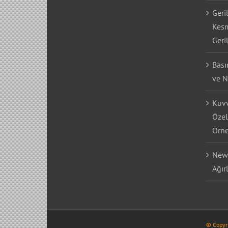
Geri
Kesm
Geri
Bası
ve N
Kuvv
Özel
Örne
Newt
Ağır