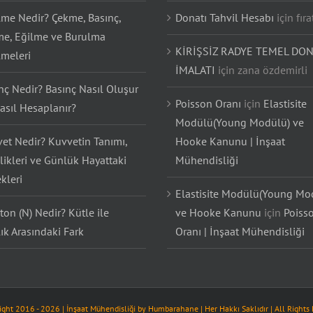
lme Nedir? Çekme, Basınç,
Donatı Tahvil Hesabı
için
fıra
e, Eğilme ve Burulma
KİRİŞSİZ RADYE TEMEL DON
lmeleri
İMALATI
için
zana özdemirli
nç Nedir? Basınç Nasıl Oluşur
Poisson Oranı
için
Elastisite
asıl Hesaplanır?
Modülü(Young Modülü) ve
et Nedir? Kuvvetin Tanımı,
Hooke Kanunu | İnşaat
likleri ve Günlük Hayattaki
Mühendisliği
kleri
Elastisite Modülü(Young Mo
on (N) Nedir? Kütle ile
ve Hooke Kanunu
için
Poiss
lık Arasındaki Fark
Oranı | İnşaat Mühendisliği