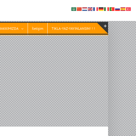
HAKKIMIZDA
İletişim
TIKLA-YAZ-YAYINLANSIN! ! !
Toggle
Sliding
Bar
Area