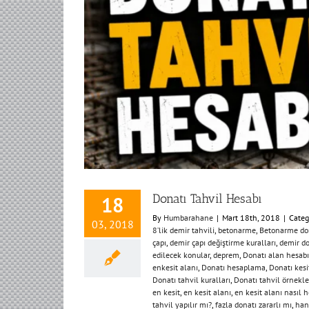
Donatı Tahvil Hesabı
18
By
Humbarahane
|
Mart 18th, 2018
|
Categ
03, 2018
8’lik demir tahvili
,
betonarme
,
Betonarme don
çapı
,
demir çapı değiştirme kuralları
,
demir do
edilecek konular
,
deprem
,
Donatı alan hesabı
enkesit alanı
,
Donatı hesaplama
,
Donatı kesi
Donatı tahvil kuralları
,
Donatı tahvil örnekle
en kesit
,
en kesit alanı
,
en kesit alanı nasıl 
tahvil yapılır mı?
,
fazla donatı zararlı mı
,
han