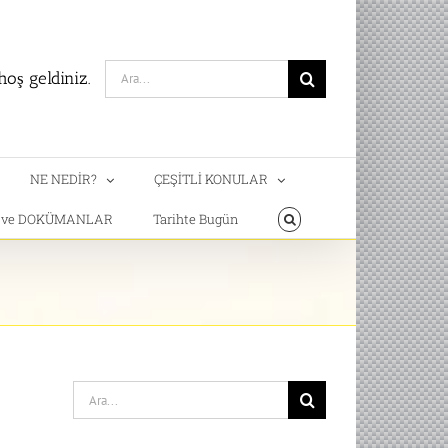
Search
oş geldiniz.
for:
NE NEDİR?
ÇEŞİTLİ KONULAR
T ve DOKÜMANLAR
Tarihte Bugün
Search
for: