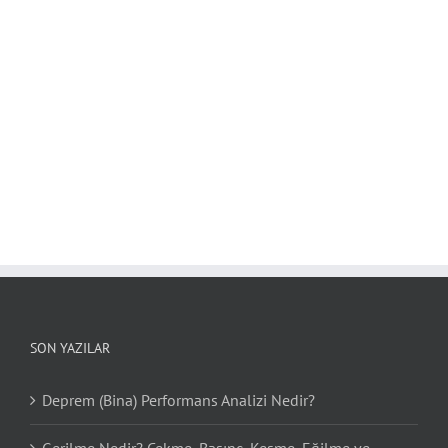
SON YAZILAR
Deprem (Bina) Performans Analizi Nedir?
Gerilme Nedir? Çekme, Basınç, Kesme, Eğilme ve