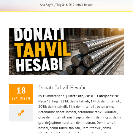
Ana Sayfa
Tag:
Ø16 Ø12 tahvil hesabı
Donatı Tahvil Hesabı
18
By
Humbarahane
|
Mart 18th, 2018
|
Categories:
Ne
03, 2018
Nedir?
|
Tags:
12’lik demir tahvili
,
14’lük demir tahvili
,
20’lik demir tahvili
,
8’lik demir tahvili
,
betonarme
,
Betonarme donatı hesabı
,
betonarme tahvil kuralları
,
çiroz demiri tahvili nasıl yapılır
,
demir
,
demir çapı
,
demir
çapı değiştirme kuralları
,
demir donatı
,
Demir tahvil
hesabı
,
demir tahvil tablosu
,
Demir tahvili
,
demir