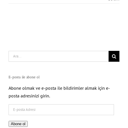
Search
for:
E-posta ile abone ol
Abone olmak ve e-posta ile bildirimler almak için e-
posta adresinizi girin.
E-
posta
Adresi
Abone ol