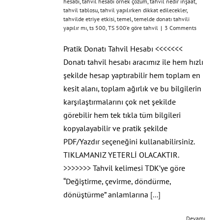
hesabı
,
tahvil hesabı örnek çözüm
,
tahvil nedir inşaat
,
tahvil tablosu
,
tahvil yapılırken dikkat edilecekler
,
tahvilde etriye etkisi
,
temel
,
temelde donatı tahvili
yapılır mı
,
ts 500
,
TS 500’e göre tahvil
|
3 Comments
Pratik Donatı Tahvil Hesabı <<<<<<<
Donatı tahvil hesabı aracımız ile hem hızlı
şekilde hesap yaptırabilir hem toplam en
kesit alanı, toplam ağırlık ve bu bilgilerin
karşılaştırmalarını çok net şekilde
görebilir hem tek tıkla tüm bilgileri
kopyalayabilir ve pratik şekilde
PDF/Yazdır seçeneğini kullanabilirsiniz.
TIKLAMANIZ YETERLİ OLACAKTIR.
>>>>>>> Tahvil kelimesi TDK’ye göre
“Değiştirme, çevirme, döndürme,
dönüştürme” anlamlarına
[...]
Devamı