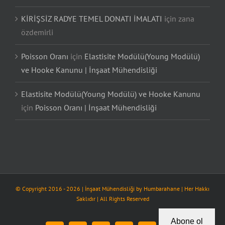
KİRİŞSİZ RADYE TEMEL DONATI İMALATI
için
zana
özdemirli
Poisson Oranı
için
Elastisite Modülü(Young Modülü)
ve Hooke Kanunu | İnşaat Mühendisliği
Elastisite Modülü(Young Modülü) ve Hooke Kanunu
için
Poisson Oranı | İnşaat Mühendisliği
© Copyright 2016 -
2026
| İnşaat Mühendisliği by
Humbarahane
| Her Hakkı
Saklıdır | All Rights Reserved
Abone ol