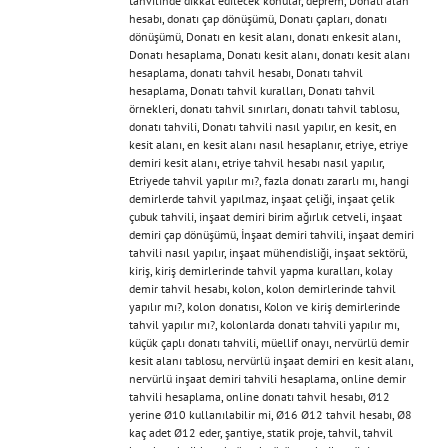
tahvilinde dikkat edilecek konular
,
deprem
,
Donatı alan
hesabı
,
donatı çap dönüşümü
,
Donatı çapları
,
donatı
dönüşümü
,
Donatı en kesit alanı
,
donatı enkesit alanı
,
Donatı hesaplama
,
Donatı kesit alanı
,
donatı kesit alanı
hesaplama
,
donatı tahvil hesabı
,
Donatı tahvil
hesaplama
,
Donatı tahvil kuralları
,
Donatı tahvil
örnekleri
,
donatı tahvil sınırları
,
donatı tahvil tablosu
,
donatı tahvili
,
Donatı tahvili nasıl yapılır
,
en kesit
,
en
kesit alanı
,
en kesit alanı nasıl hesaplanır
,
etriye
,
etriye
demiri kesit alanı
,
etriye tahvil hesabı nasıl yapılır
,
Etriyede tahvil yapılır mı?
,
fazla donatı zararlı mı
,
hangi
demirlerde tahvil yapılmaz
,
inşaat çeliği
,
inşaat çelik
çubuk tahvili
,
inşaat demiri birim ağırlık cetveli
,
inşaat
demiri çap dönüşümü
,
İnşaat demiri tahvili
,
inşaat demiri
tahvili nasıl yapılır
,
inşaat mühendisliği
,
inşaat sektörü
,
kiriş
,
kiriş demirlerinde tahvil yapma kuralları
,
kolay
demir tahvil hesabı
,
kolon
,
kolon demirlerinde tahvil
yapılır mı?
,
kolon donatısı
,
Kolon ve kiriş demirlerinde
tahvil yapılır mı?
,
kolonlarda donatı tahvili yapılır mı
,
küçük çaplı donatı tahvili
,
müellif onayı
,
nervürlü demir
kesit alanı tablosu
,
nervürlü inşaat demiri en kesit alanı
,
nervürlü inşaat demiri tahvili hesaplama
,
online demir
tahvili hesaplama
,
online donatı tahvil hesabı
,
Ø12
yerine Ø10 kullanılabilir mi
,
Ø16 Ø12 tahvil hesabı
,
Ø8
kaç adet Ø12 eder
,
şantiye
,
statik proje
,
tahvil
,
tahvil