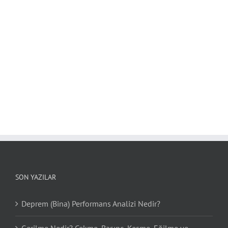
SON YAZILAR
Deprem (Bina) Performans Analizi Nedir?
Gerilme Nedir? Çekme, Basınç, Kesme, Eğilme ve