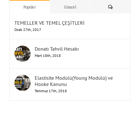
”Humbarahane”
,
””İnşaat
&
Yorum
Popüler
Güncel
TEMELLER VE TEMEL ÇEŞİTLERİ
Ocak 27th, 2017
Donatı Tahvil Hesabı
Mart 18th, 2018
Elastisite Modülü(Young Modülü) ve
Hooke Kanunu
Temmuz 17th, 2018