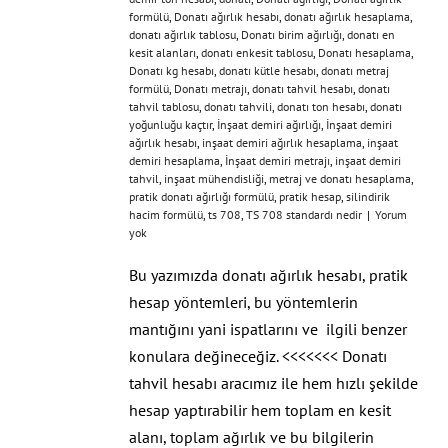
formülü
,
Donatı ağırlık hesabı
,
donatı ağırlık hesaplama
,
donatı ağırlık tablosu
,
Donatı birim ağırlığı
,
donatı en
kesit alanları
,
donatı enkesit tablosu
,
Donatı hesaplama
,
Donatı kg hesabı
,
donatı kütle hesabı
,
donatı metraj
formülü
,
Donatı metrajı
,
donatı tahvil hesabı
,
donatı
tahvil tablosu
,
donatı tahvili
,
donatı ton hesabı
,
donatı
yoğunluğu kaçtır
,
İnşaat demiri ağırlığı
,
İnşaat demiri
ağırlık hesabı
,
inşaat demiri ağırlık hesaplama
,
inşaat
demiri hesaplama
,
İnşaat demiri metrajı
,
inşaat demiri
tahvil
,
inşaat mühendisliği
,
metraj ve donatı hesaplama
,
pratik donatı ağırlığı formülü
,
pratik hesap
,
silindirik
hacim formülü
,
ts 708
,
TS 708 standardı nedir
|
Yorum
yok
Bu yazımızda donatı ağırlık hesabı, pratik
hesap yöntemleri, bu yöntemlerin
mantığını yani ispatlarını ve ilgili benzer
konulara değineceğiz. <<<<<<< Donatı
tahvil hesabı aracımız ile hem hızlı şekilde
hesap yaptırabilir hem toplam en kesit
alanı, toplam ağırlık ve bu bilgilerin