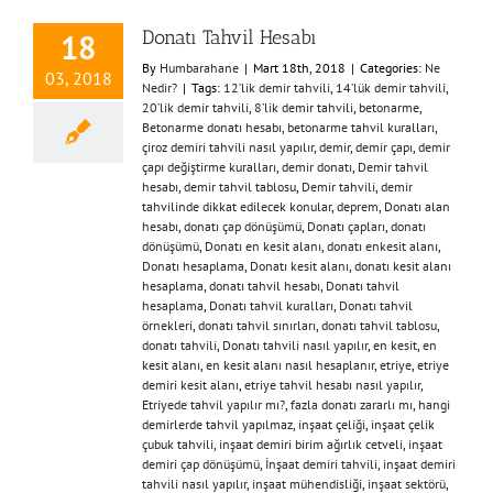
Donatı Tahvil Hesabı
18
By
Humbarahane
|
Mart 18th, 2018
|
Categories:
Ne
03, 2018
Nedir?
|
Tags:
12’lik demir tahvili
,
14’lük demir tahvili
,
20’lik demir tahvili
,
8’lik demir tahvili
,
betonarme
,
Betonarme donatı hesabı
,
betonarme tahvil kuralları
,
çiroz demiri tahvili nasıl yapılır
,
demir
,
demir çapı
,
demir
çapı değiştirme kuralları
,
demir donatı
,
Demir tahvil
hesabı
,
demir tahvil tablosu
,
Demir tahvili
,
demir
tahvilinde dikkat edilecek konular
,
deprem
,
Donatı alan
hesabı
,
donatı çap dönüşümü
,
Donatı çapları
,
donatı
dönüşümü
,
Donatı en kesit alanı
,
donatı enkesit alanı
,
Donatı hesaplama
,
Donatı kesit alanı
,
donatı kesit alanı
hesaplama
,
donatı tahvil hesabı
,
Donatı tahvil
hesaplama
,
Donatı tahvil kuralları
,
Donatı tahvil
örnekleri
,
donatı tahvil sınırları
,
donatı tahvil tablosu
,
donatı tahvili
,
Donatı tahvili nasıl yapılır
,
en kesit
,
en
kesit alanı
,
en kesit alanı nasıl hesaplanır
,
etriye
,
etriye
demiri kesit alanı
,
etriye tahvil hesabı nasıl yapılır
,
Etriyede tahvil yapılır mı?
,
fazla donatı zararlı mı
,
hangi
demirlerde tahvil yapılmaz
,
inşaat çeliği
,
inşaat çelik
çubuk tahvili
,
inşaat demiri birim ağırlık cetveli
,
inşaat
demiri çap dönüşümü
,
İnşaat demiri tahvili
,
inşaat demiri
tahvili nasıl yapılır
,
inşaat mühendisliği
,
inşaat sektörü
,