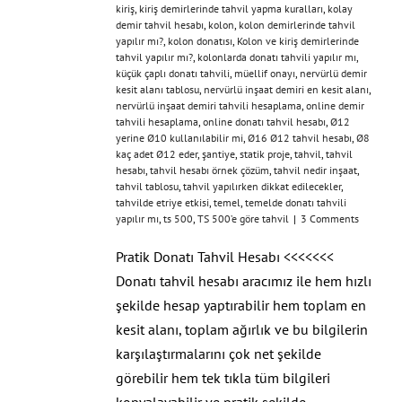
kiriş
,
kiriş demirlerinde tahvil yapma kuralları
,
kolay
demir tahvil hesabı
,
kolon
,
kolon demirlerinde tahvil
yapılır mı?
,
kolon donatısı
,
Kolon ve kiriş demirlerinde
tahvil yapılır mı?
,
kolonlarda donatı tahvili yapılır mı
,
küçük çaplı donatı tahvili
,
müellif onayı
,
nervürlü demir
kesit alanı tablosu
,
nervürlü inşaat demiri en kesit alanı
,
nervürlü inşaat demiri tahvili hesaplama
,
online demir
tahvili hesaplama
,
online donatı tahvil hesabı
,
Ø12
yerine Ø10 kullanılabilir mi
,
Ø16 Ø12 tahvil hesabı
,
Ø8
kaç adet Ø12 eder
,
şantiye
,
statik proje
,
tahvil
,
tahvil
hesabı
,
tahvil hesabı örnek çözüm
,
tahvil nedir inşaat
,
tahvil tablosu
,
tahvil yapılırken dikkat edilecekler
,
tahvilde etriye etkisi
,
temel
,
temelde donatı tahvili
yapılır mı
,
ts 500
,
TS 500’e göre tahvil
|
3 Comments
Pratik Donatı Tahvil Hesabı <<<<<<<
Donatı tahvil hesabı aracımız ile hem hızlı
şekilde hesap yaptırabilir hem toplam en
kesit alanı, toplam ağırlık ve bu bilgilerin
karşılaştırmalarını çok net şekilde
görebilir hem tek tıkla tüm bilgileri
kopyalayabilir ve pratik şekilde