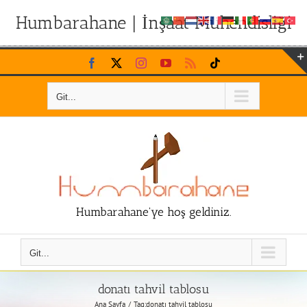
Humbarahane | İnşaat Mühendisliği
Skip
Facebook
X
Instagram
YouTube
Rss
Tiktok
to
content
Git...
Humbarahane'ye hoş geldiniz.
Git...
donatı tahvil tablosu
Ana Sayfa
Tag:
donatı tahvil tablosu