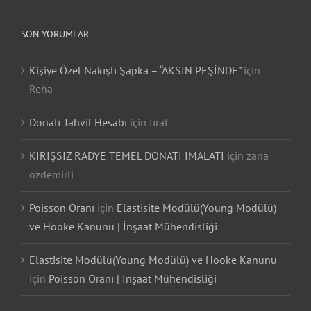
SON YORUMLAR
Kişiye Özel Nakışlı Şapka – “AKSIN PEŞİNDE”
için
Reha
Donatı Tahvil Hesabı
için
fırat
KİRİŞSİZ RADYE TEMEL DONATI İMALATI
için
zana
özdemirli
Poisson Oranı
için
Elastisite Modülü(Young Modülü)
ve Hooke Kanunu | İnşaat Mühendisliği
Elastisite Modülü(Young Modülü) ve Hooke Kanunu
için
Poisson Oranı | İnşaat Mühendisliği