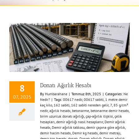
Donatı Ağırlık Hesabı
8
By
Humbarahane
|
Temmuz 8th, 2025
|
Categories:
Ne
07, 2025
Nedir?
|
Tags:
00617 nedir
,
00617 sabiti
,
1 metre demir
kaç kilo
,
162 sabiti
,
162 sabiti nereden gelir
,
7
,
85 g/cm³
nedir
,
ağırlık hesabı
,
betonarme
,
betonarme demir hesabı
,
birim uzunluk donatı ağırlığı
,
çap-ağırlık ilişkisi
,
çelik
hesapları
,
demir ağırlığı nasıl hesaplanır
,
Demir ağırlık
hesabı
,
Demir ağırlık tablosu
,
demir çapına göre ağırlık
,
demir hacim hesabı
,
Demir kg hesabı
,
demir metrajı
,
demir ton hesabı
,
donatı
,
Donatı ağırlığı
,
Donatı ağırlık