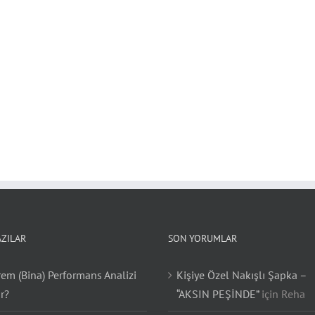
AZILAR
SON YORUMLAR
em (Bina) Performans Analizi
Kişiye Özel Nakışlı Şapka –
r?
“AKSIN PEŞİNDE”
için
Reha