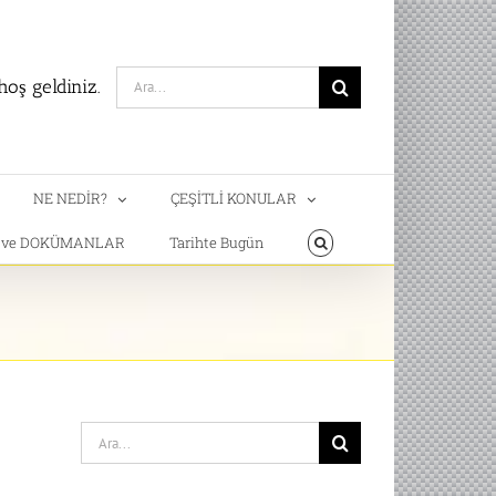
Search
oş geldiniz.
for:
NE NEDİR?
ÇEŞİTLİ KONULAR
T ve DOKÜMANLAR
Tarihte Bugün
Search
for: