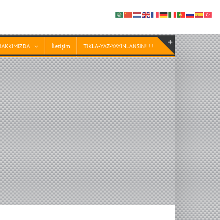
HAKKIMIZDA
İletişim
TIKLA-YAZ-YAYINLANSIN! ! !
Toggle
Sliding
Bar
Area