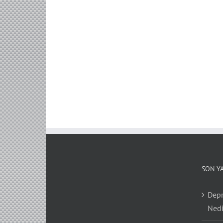
SON Y
Depr
Nedi