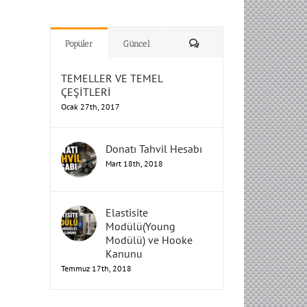
H
H
H
Humbarahane
Humbarahane
,
,
İnşaat
İnşaat
Humbarahane
Humbarahane
Mühendisliği
Mühendisliği
Mühendisliği
H
H
H
H
Mühendisliği
Mühendisliği
Yorum
Popüler
Güncel
TEMELLER VE TEMEL
ÇEŞİTLERİ
Ocak 27th, 2017
Donatı Tahvil Hesabı
Mart 18th, 2018
Elastisite
Modülü(Young
Modülü) ve Hooke
Kanunu
Temmuz 17th, 2018