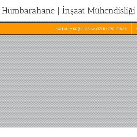
Humbarahane | İnşaat Mühendisliği
KULLANIM KOŞULLARI ve GİZLİLİK POLİTİKASI