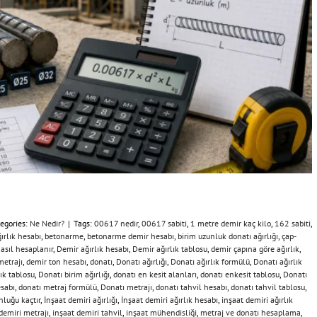
egories:
Ne Nedir?
|
Tags:
00617 nedir
,
00617 sabiti
,
1 metre demir kaç kilo
,
162 sabiti
,
ırlık hesabı
,
betonarme
,
betonarme demir hesabı
,
birim uzunluk donatı ağırlığı
,
çap-
nasıl hesaplanır
,
Demir ağırlık hesabı
,
Demir ağırlık tablosu
,
demir çapına göre ağırlık
,
metrajı
,
demir ton hesabı
,
donatı
,
Donatı ağırlığı
,
Donatı ağırlık formülü
,
Donatı ağırlık
lık tablosu
,
Donatı birim ağırlığı
,
donatı en kesit alanları
,
donatı enkesit tablosu
,
Donatı
esabı
,
donatı metraj formülü
,
Donatı metrajı
,
donatı tahvil hesabı
,
donatı tahvil tablosu
,
nluğu kaçtır
,
İnşaat demiri ağırlığı
,
İnşaat demiri ağırlık hesabı
,
inşaat demiri ağırlık
demiri metrajı
,
inşaat demiri tahvil
,
inşaat mühendisliği
,
metraj ve donatı hesaplama
,