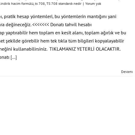
ilindirik hacim formülü
,
ts 708
,
TS 708 standardı nedir
|
Yorum yok
ı, pratik hesap yöntemleri, bu yöntemlerin mantığını yani
lara değineceğiz. <<<<<<< Donatı tahvil hesabı
ap yaptırabilir hem toplam en kesit alanı, toplam ağırlık ve bu
net şekilde görebilir hem tek tıkla tüm bilgileri kopyalayabilir
çeneğini kullanabilirsiniz. TIKLAMANIZ YETERLİ OLACAKTIR.
onatı
[...]
Devamı