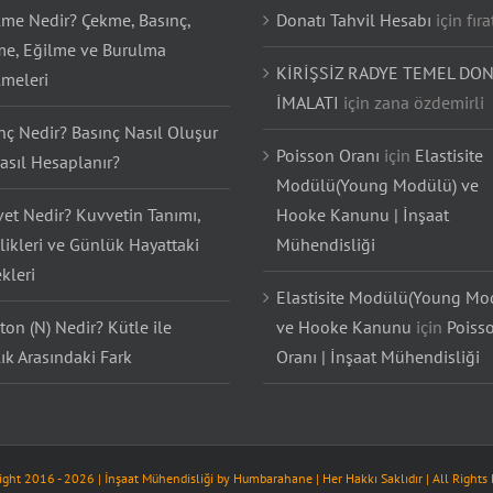
lme Nedir? Çekme, Basınç,
Donatı Tahvil Hesabı
için
fıra
e, Eğilme ve Burulma
KİRİŞSİZ RADYE TEMEL DON
lmeleri
İMALATI
için
zana özdemirli
nç Nedir? Basınç Nasıl Oluşur
Poisson Oranı
için
Elastisite
asıl Hesaplanır?
Modülü(Young Modülü) ve
et Nedir? Kuvvetin Tanımı,
Hooke Kanunu | İnşaat
likleri ve Günlük Hayattaki
Mühendisliği
kleri
Elastisite Modülü(Young Mo
on (N) Nedir? Kütle ile
ve Hooke Kanunu
için
Poiss
lık Arasındaki Fark
Oranı | İnşaat Mühendisliği