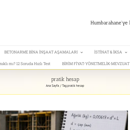
Humbarahane'ye h
BETONARME BİNA İNŞAAT AŞAMALARI
İSTİNAT & İKSA
klı mı? 12 Soruda Hızlı Test
BİRİM FİYAT-YÖNETMELİK-MEVZUA
pratik hesap
Ana Sayfa
Tag:
pratik hesap