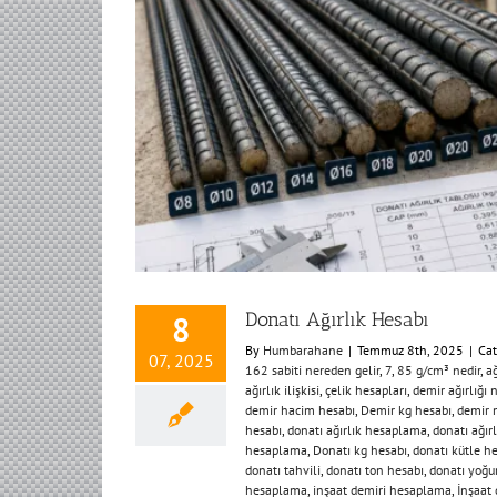
Donatı Ağırlık Hesabı
8
By
Humbarahane
|
Temmuz 8th, 2025
|
Cat
07, 2025
162 sabiti nereden gelir
,
7
,
85 g/cm³ nedir
,
ağ
ağırlık ilişkisi
,
çelik hesapları
,
demir ağırlığı 
demir hacim hesabı
,
Demir kg hesabı
,
demir 
hesabı
,
donatı ağırlık hesaplama
,
donatı ağır
hesaplama
,
Donatı kg hesabı
,
donatı kütle h
donatı tahvili
,
donatı ton hesabı
,
donatı yoğu
hesaplama
,
inşaat demiri hesaplama
,
İnşaat 