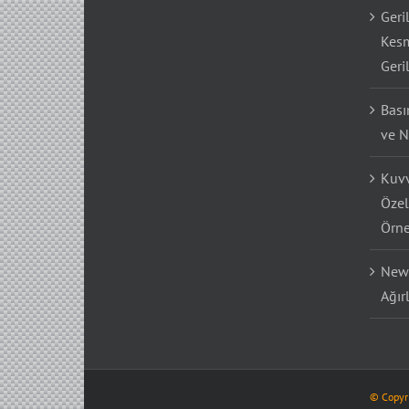
Geri
Kesm
Geri
Bası
ve N
Kuvv
Özel
Örne
Newt
Ağır