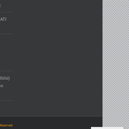
t
ATI
dülü)
on