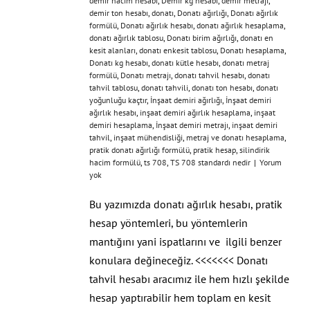
demir hacim hesabı
,
Demir kg hesabı
,
demir metrajı
,
demir ton hesabı
,
donatı
,
Donatı ağırlığı
,
Donatı ağırlık
formülü
,
Donatı ağırlık hesabı
,
donatı ağırlık hesaplama
,
donatı ağırlık tablosu
,
Donatı birim ağırlığı
,
donatı en
kesit alanları
,
donatı enkesit tablosu
,
Donatı hesaplama
,
Donatı kg hesabı
,
donatı kütle hesabı
,
donatı metraj
formülü
,
Donatı metrajı
,
donatı tahvil hesabı
,
donatı
tahvil tablosu
,
donatı tahvili
,
donatı ton hesabı
,
donatı
yoğunluğu kaçtır
,
İnşaat demiri ağırlığı
,
İnşaat demiri
ağırlık hesabı
,
inşaat demiri ağırlık hesaplama
,
inşaat
demiri hesaplama
,
İnşaat demiri metrajı
,
inşaat demiri
tahvil
,
inşaat mühendisliği
,
metraj ve donatı hesaplama
,
pratik donatı ağırlığı formülü
,
pratik hesap
,
silindirik
hacim formülü
,
ts 708
,
TS 708 standardı nedir
|
Yorum
yok
Bu yazımızda donatı ağırlık hesabı, pratik
hesap yöntemleri, bu yöntemlerin
mantığını yani ispatlarını ve ilgili benzer
konulara değineceğiz. <<<<<<< Donatı
tahvil hesabı aracımız ile hem hızlı şekilde
hesap yaptırabilir hem toplam en kesit