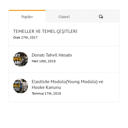
”Humbarahane”
,
””İnşaat
&
Yorum
Popüler
Güncel
TEMELLER VE TEMEL ÇEŞİTLERİ
Ocak 27th, 2017
Donatı Tahvil Hesabı
Mart 18th, 2018
Elastisite Modülü(Young Modülü) ve
Hooke Kanunu
Temmuz 17th, 2018