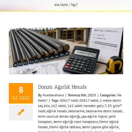
Ana Sayfa
Tag:
7
Donatı Ağırlık Hesabı
8
By
Humbarahane
|
Temmuz 8th, 2025
|
Categories:
Ne
07, 2025
Nedir?
|
Tags:
00617 nedir
,
00617 sabiti
,
1 metre demir
kaç kilo
,
162 sabiti
,
162 sabiti nereden gelir
,
7
,
85 g/cm³
nedir
,
ağırlık hesabı
,
betonarme
,
betonarme demir hesabı
,
birim uzunluk donatı ağırlığı
,
çap-ağırlık ilişkisi
,
çelik
hesapları
,
demir ağırlığı nasıl hesaplanır
,
Demir ağırlık
hesabı
,
Demir ağırlık tablosu
,
demir çapına göre ağırlık
,