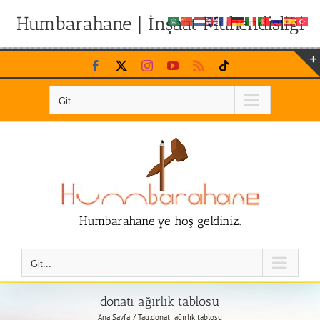
Humbarahane | İnşaat Mühendisliği
Skip
Facebook
X
Instagram
YouTube
Rss
Tiktok
to
content
Git...
Humbarahane'ye hoş geldiniz.
Git...
donatı ağırlık tablosu
Ana Sayfa
Tag:
donatı ağırlık tablosu