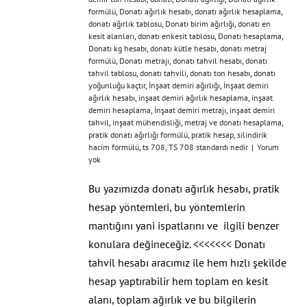
formülü
,
Donatı ağırlık hesabı
,
donatı ağırlık hesaplama
,
donatı ağırlık tablosu
,
Donatı birim ağırlığı
,
donatı en
kesit alanları
,
donatı enkesit tablosu
,
Donatı hesaplama
,
Donatı kg hesabı
,
donatı kütle hesabı
,
donatı metraj
formülü
,
Donatı metrajı
,
donatı tahvil hesabı
,
donatı
tahvil tablosu
,
donatı tahvili
,
donatı ton hesabı
,
donatı
yoğunluğu kaçtır
,
İnşaat demiri ağırlığı
,
İnşaat demiri
ağırlık hesabı
,
inşaat demiri ağırlık hesaplama
,
inşaat
demiri hesaplama
,
İnşaat demiri metrajı
,
inşaat demiri
tahvil
,
inşaat mühendisliği
,
metraj ve donatı hesaplama
,
pratik donatı ağırlığı formülü
,
pratik hesap
,
silindirik
hacim formülü
,
ts 708
,
TS 708 standardı nedir
|
Yorum
yok
Bu yazımızda donatı ağırlık hesabı, pratik
hesap yöntemleri, bu yöntemlerin
mantığını yani ispatlarını ve ilgili benzer
konulara değineceğiz. <<<<<<< Donatı
tahvil hesabı aracımız ile hem hızlı şekilde
hesap yaptırabilir hem toplam en kesit
alanı, toplam ağırlık ve bu bilgilerin