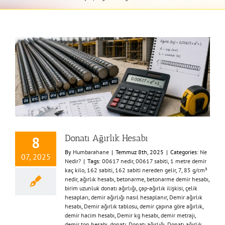
Donatı Ağırlık Hesabı
8
By
Humbarahane
|
Temmuz 8th, 2025
|
Categories:
Ne
07, 2025
Nedir?
|
Tags:
00617 nedir
,
00617 sabiti
,
1 metre demir
kaç kilo
,
162 sabiti
,
162 sabiti nereden gelir
,
7
,
85 g/cm³
nedir
,
ağırlık hesabı
,
betonarme
,
betonarme demir hesabı
,
birim uzunluk donatı ağırlığı
,
çap-ağırlık ilişkisi
,
çelik
hesapları
,
demir ağırlığı nasıl hesaplanır
,
Demir ağırlık
hesabı
,
Demir ağırlık tablosu
,
demir çapına göre ağırlık
,
demir hacim hesabı
,
Demir kg hesabı
,
demir metrajı
,
demir ton hesabı
,
donatı
,
Donatı ağırlığı
,
Donatı ağırlık