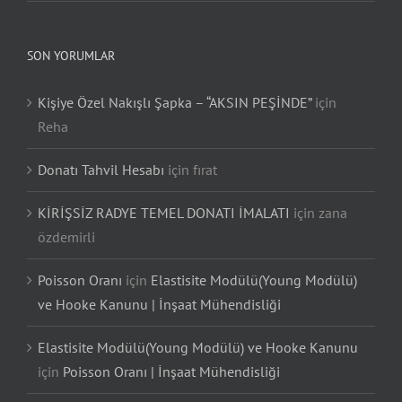
SON YORUMLAR
Kişiye Özel Nakışlı Şapka – “AKSIN PEŞİNDE”
için
Reha
Donatı Tahvil Hesabı
için
fırat
KİRİŞSİZ RADYE TEMEL DONATI İMALATI
için
zana
özdemirli
Poisson Oranı
için
Elastisite Modülü(Young Modülü)
ve Hooke Kanunu | İnşaat Mühendisliği
Elastisite Modülü(Young Modülü) ve Hooke Kanunu
için
Poisson Oranı | İnşaat Mühendisliği