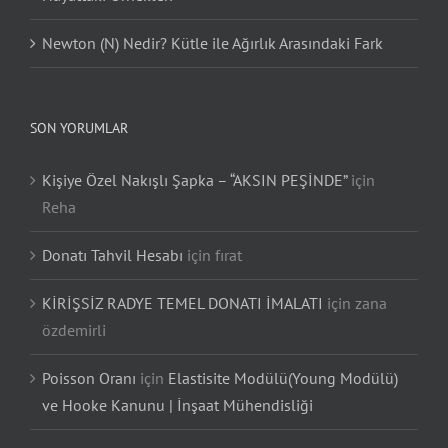
Newton (N) Nedir? Kütle ile Ağırlık Arasındaki Fark
SON YORUMLAR
Kişiye Özel Nakışlı Şapka – “AKSIN PEŞİNDE”
için
Reha
Donatı Tahvil Hesabı
için
fırat
KİRİŞSİZ RADYE TEMEL DONATI İMALATI
için
zana
özdemirli
Poisson Oranı
için
Elastisite Modülü(Young Modülü)
ve Hooke Kanunu | İnşaat Mühendisliği