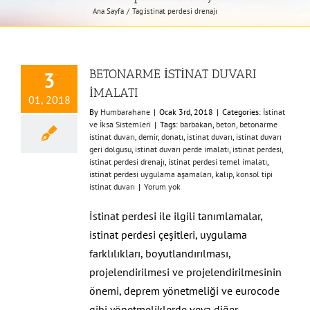
Ana Sayfa
Tag:
istinat perdesi drenajı
BETONARME İSTİNAT DUVARI
3
İMALATI
01, 2018
By
Humbarahane
|
Ocak 3rd, 2018
|
Categories:
İstinat
ve İksa Sistemleri
|
Tags:
barbakan
,
beton
,
betonarme
istinat duvarı
,
demir
,
donatı
,
istinat duvarı
,
istinat duvarı
geri dolgusu
,
istinat duvarı perde imalatı
,
istinat perdesi
,
istinat perdesi drenajı
,
istinat perdesi temel imalatı
,
istinat perdesi uygulama aşamaları
,
kalıp
,
konsol tipi
istinat duvarı
|
Yorum yok
İstinat perdesi ile ilgili tanımlamalar,
istinat perdesi çeşitleri, uygulama
farklılıkları, boyutlandırılması,
projelendirilmesi ve projelendirilmesinin
önemi, deprem yönetmeliği ve eurocode
gibi yönetmeliklerde veya diğer