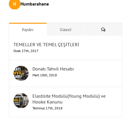
Humbarahane
Humbarahane
Humbarahane
Humbarahane
Humbarahane
Humbarahane
Humbarahane
Humbarahane
Humbarahane
Humbarahane
Humbarahane
Humbarahane
Humbarahane
Humbarahane
Humbarahane
Humbarahane
,
,
,
,
,
İnşaat Mühendisliği
İnşaat Mühendisliği
İnşaat Mühendisliği
İnşaat Mühendisliği
İnşaat Mühendisliği
H
H
H
H
H
H
H
H
H
H
H
H
H
H
H
H
UNUTMA!
”Humbarahane”
,
””İnşaat
&
Yorum
Popüler
Güncel
TEMELLER VE TEMEL ÇEŞİTLERİ
Ocak 27th, 2017
Donatı Tahvil Hesabı
Mart 18th, 2018
Elastisite Modülü(Young Modülü) ve
Hooke Kanunu
Temmuz 17th, 2018