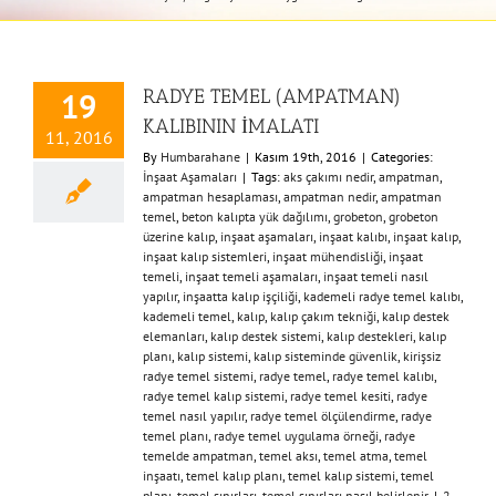
RADYE TEMEL (AMPATMAN)
19
KALIBININ İMALATI
11, 2016
By
Humbarahane
|
Kasım 19th, 2016
|
Categories:
İnşaat Aşamaları
|
Tags:
aks çakımı nedir
,
ampatman
,
ampatman hesaplaması
,
ampatman nedir
,
ampatman
temel
,
beton kalıpta yük dağılımı
,
grobeton
,
grobeton
üzerine kalıp
,
inşaat aşamaları
,
inşaat kalıbı
,
inşaat kalıp
,
inşaat kalıp sistemleri
,
inşaat mühendisliği
,
inşaat
temeli
,
inşaat temeli aşamaları
,
inşaat temeli nasıl
yapılır
,
inşaatta kalıp işçiliği
,
kademeli radye temel kalıbı
,
kademeli temel
,
kalıp
,
kalıp çakım tekniği
,
kalıp destek
elemanları
,
kalıp destek sistemi
,
kalıp destekleri
,
kalıp
planı
,
kalıp sistemi
,
kalıp sisteminde güvenlik
,
kirişsiz
radye temel sistemi
,
radye temel
,
radye temel kalıbı
,
radye temel kalıp sistemi
,
radye temel kesiti
,
radye
temel nasıl yapılır
,
radye temel ölçülendirme
,
radye
temel planı
,
radye temel uygulama örneği
,
radye
temelde ampatman
,
temel aksı
,
temel atma
,
temel
inşaatı
,
temel kalıp planı
,
temel kalıp sistemi
,
temel
planı
,
temel sınırları
,
temel sınırları nasıl belirlenir
|
2