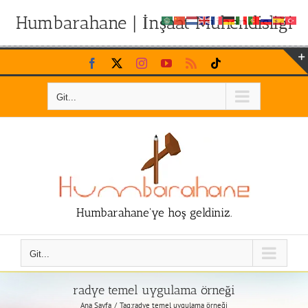
Humbarahane | İnşaat Mühendisliği
Skip
Facebook
X
Instagram
YouTube
Rss
Tiktok
to
content
Git...
Humbarahane'ye hoş geldiniz.
Git...
radye temel uygulama örneği
Ana Sayfa
Tag:
radye temel uygulama örneği