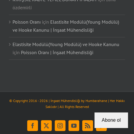
özdemirli
Poisson Oranı
için
Elastisite Modülü(Young Modülü)
ve Hooke Kanunu | İnşaat Mühendisliği
Elastisite Modülü(Young Modülü) ve Hooke Kanunu
için
Poisson Oranı | İnşaat Mühendisliği
© Copyright 2016 -
2026
| İnşaat Mühendisliği by
Humbarahane
| Her Hakkı
Saklıdır | All Rights Reserved
Abone ol
Facebook
X
Instagram
YouTube
Rss
Tiktok