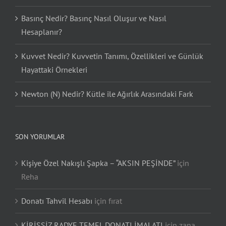
Basınç Nedir? Basınç Nasıl Oluşur ve Nasıl
Hesaplanır?
Kuvvet Nedir? Kuvvetin Tanımı, Özellikleri ve Günlük
Hayattaki Örnekleri
Newton (N) Nedir? Kütle ile Ağırlık Arasındaki Fark
SON YORUMLAR
Kişiye Özel Nakışlı Şapka – “AKSIN PEŞİNDE”
için
Reha
Donatı Tahvil Hesabı
için
fırat
KİRİŞSİZ RADYE TEMEL DONATI İMALATI
için
zana