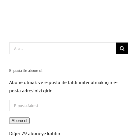
Search
for:
E-posta ile abone ol
Abone olmak ve e-posta ile bildirimler almak için e-
posta adresinizi girin.
E-
posta
Adresi
Abone ol
Diğer 29 aboneye katılın