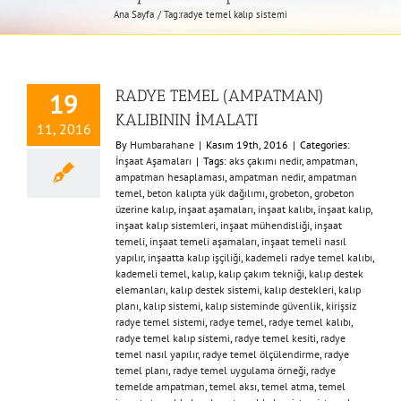
Ana Sayfa
Tag:
radye temel kalıp sistemi
RADYE TEMEL (AMPATMAN)
19
KALIBININ İMALATI
11, 2016
By
Humbarahane
|
Kasım 19th, 2016
|
Categories:
İnşaat Aşamaları
|
Tags:
aks çakımı nedir
,
ampatman
,
ampatman hesaplaması
,
ampatman nedir
,
ampatman
temel
,
beton kalıpta yük dağılımı
,
grobeton
,
grobeton
üzerine kalıp
,
inşaat aşamaları
,
inşaat kalıbı
,
inşaat kalıp
,
inşaat kalıp sistemleri
,
inşaat mühendisliği
,
inşaat
temeli
,
inşaat temeli aşamaları
,
inşaat temeli nasıl
yapılır
,
inşaatta kalıp işçiliği
,
kademeli radye temel kalıbı
,
kademeli temel
,
kalıp
,
kalıp çakım tekniği
,
kalıp destek
elemanları
,
kalıp destek sistemi
,
kalıp destekleri
,
kalıp
planı
,
kalıp sistemi
,
kalıp sisteminde güvenlik
,
kirişsiz
radye temel sistemi
,
radye temel
,
radye temel kalıbı
,
radye temel kalıp sistemi
,
radye temel kesiti
,
radye
temel nasıl yapılır
,
radye temel ölçülendirme
,
radye
temel planı
,
radye temel uygulama örneği
,
radye
temelde ampatman
,
temel aksı
,
temel atma
,
temel