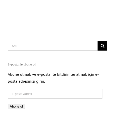
Search
for:
E-posta ile abone ol
Abone olmak ve e-posta ile bildirimler almak için e-
posta adresinizi girin.
E-
posta
Adresi
Abone ol