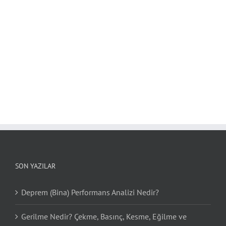
SON YAZILAR
Deprem (Bina) Performans Analizi Nedir?
Gerilme Nedir? Çekme, Basınç, Kesme, Eğilme ve