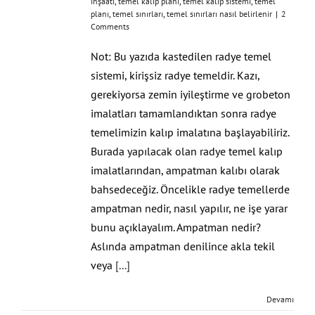
inşaatı
,
temel kalıp planı
,
temel kalıp sistemi
,
temel
planı
,
temel sınırları
,
temel sınırları nasıl belirlenir
|
2
Comments
Not: Bu yazıda kastedilen radye temel
sistemi, kirişsiz radye temeldir. Kazı,
gerekiyorsa zemin iyileştirme ve grobeton
imalatları tamamlandıktan sonra radye
temelimizin kalıp imalatına başlayabiliriz.
Burada yapılacak olan radye temel kalıp
imalatlarından, ampatman kalıbı olarak
bahsedeceğiz. Öncelikle radye temellerde
ampatman nedir, nasıl yapılır, ne işe yarar
bunu açıklayalım. Ampatman nedir?
Aslında ampatman denilince akla tekil
veya
[...]
Devamı