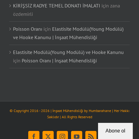
KİRİŞSİZ RADYE TEMEL DONATI İMALATI
için
zana
özdemirli
Poisson Oranı
için
Elastisite Modülü(Young Modülü)
ve Hooke Kanunu | İnşaat Mühendisliği
Elastisite Modülü(Young Modülü) ve Hooke Kanunu
için
Poisson Oranı | İnşaat Mühendisliği
© Copyright 2016 -
2026
| İnşaat Mühendisliği by
Humbarahane
| Her Hakkı
Saklıdır | All Rights Reserved
Abone ol
Facebook
X
Instagram
YouTube
Rss
Tiktok