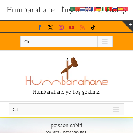
Humbarahane | İnşaat Mühendisliği
Skip
Facebook
X
Instagram
YouTube
Rss
Tiktok
to
content
Git...
Humbarahane'ye hoş geldiniz.
Git...
poisson sabiti
Ana Sayfa
Tag:
poisson sabiti