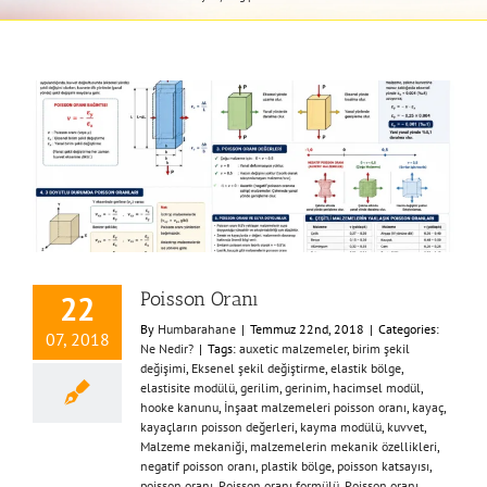
Poisson Oranı
22
By
Humbarahane
|
Temmuz 22nd, 2018
|
Categories:
07, 2018
Ne Nedir?
|
Tags:
auxetic malzemeler
,
birim şekil
değişimi
,
Eksenel şekil değiştirme
,
elastik bölge
,
elastisite modülü
,
gerilim
,
gerinim
,
hacimsel modül
,
hooke kanunu
,
İnşaat malzemeleri poisson oranı
,
kayaç
,
kayaçların poisson değerleri
,
kayma modülü
,
kuvvet
,
Malzeme mekaniği
,
malzemelerin mekanik özellikleri
,
negatif poisson oranı
,
plastik bölge
,
poisson katsayısı
,
poisson oranı
,
Poisson oranı formülü
,
Poisson oranı