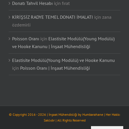
Donatı Tahvil Hesabı
için
fırat
KİRİŞSİZ RADYE TEMEL DONATI İMALATI
için
zana
özdemirli
Poisson Oranı
için
Elastisite Modülü(Young Modülü)
ve Hooke Kanunu | İnşaat Mühendisliği
Elastisite Modülü(Young Modülü) ve Hooke Kanunu
için
Poisson Oranı | İnşaat Mühendisliği
© Copyright 2016 -
2026
| İnşaat Mühendisliği by
Humbarahane
| Her Hakkı
Saklıdır | All Rights Reserved