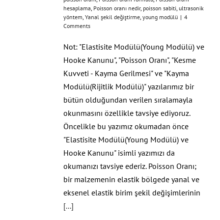
hesaplama
,
Poisson oranı nedir
,
poisson sabiti
,
ultrasonik
yöntem
,
Yanal şekil değiştirme
,
young modülü
|
4
Comments
Not: "Elastisite Modülü(Young Modülü) ve
Hooke Kanunu", "Poisson Oranı", "Kesme
Kuvveti - Kayma Gerilmesi" ve "Kayma
Modülü(Rijitlik Modülü)" yazılarımız bir
bütün olduğundan verilen sıralamayla
okunmasını özellikle tavsiye ediyoruz.
Öncelikle bu yazımız okumadan önce
"Elastisite Modülü(Young Modülü) ve
Hooke Kanunu" isimli yazımızı da
okumanızı tavsiye ederiz. Poisson Oranı;
bir malzemenin elastik bölgede yanal ve
eksenel elastik birim şekil değişimlerinin
[...]