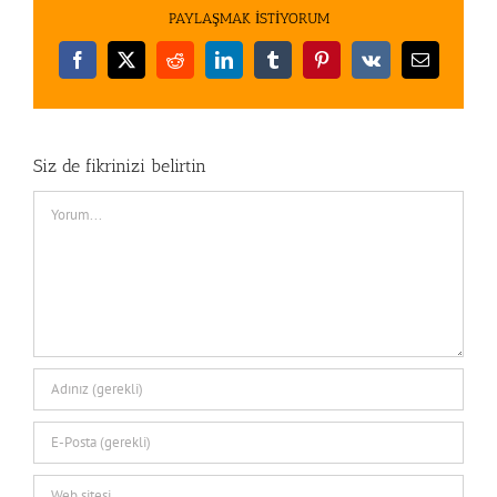
PAYLAŞMAK İSTİYORUM
Facebook
X
Reddit
LinkedIn
Tumblr
Pinterest
Vk
E-
posta
Siz de fikrinizi belirtin
Comment