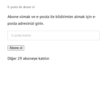
E-posta ile abone ol
Abone olmak ve e-posta ile bildirimler almak için e-
posta adresinizi girin.
E-
posta
Adresi
Abone ol
Diğer 29 aboneye katılın