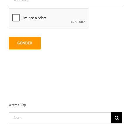
Arama Yap
Search
for: