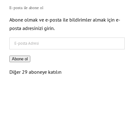
E-posta ile abone ol
Abone olmak ve e-posta ile bildirimler almak için e-
posta adresinizi girin.
E-
posta
Adresi
Abone ol
Diğer 29 aboneye katılın