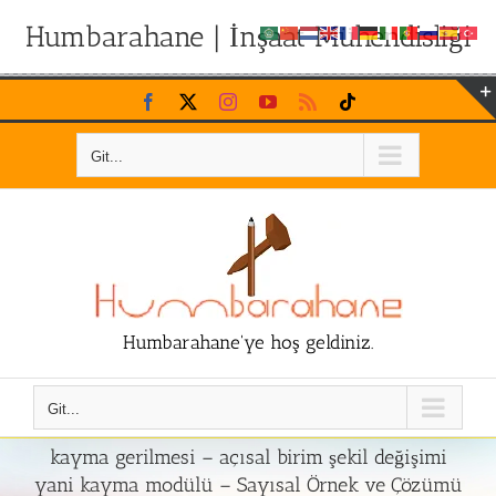
Humbarahane | İnşaat Mühendisliği
Skip
Facebook
X
Instagram
YouTube
Rss
Tiktok
to
content
Git...
Humbarahane'ye hoş geldiniz.
Git...
kayma gerilmesi – açısal birim şekil değişimi
yani kayma modülü – Sayısal Örnek ve Çözümü