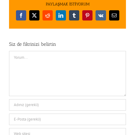
PAYLAŞMAK İSTİYORUM
Facebook
X
Reddit
LinkedIn
Tumblr
Pinterest
Vk
E-
posta
Siz de fikrinizi belirtin
Comment