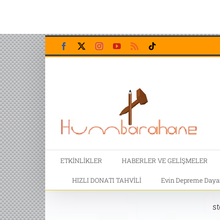
Skip
Facebook
X
Instagram
YouTube
Rss
Tiktok
to
content
ETKİNLİKLER
HABERLER VE GELİŞMELER
HIZLI DONATI TAHVİLİ
Evin Depreme Dayanı
s