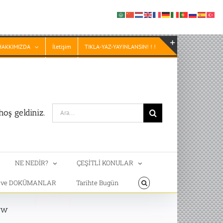
HAKKIMIZDA
İletişim
TIKLA-YAZ-YAYINLANSIN! ! !
Toggle
Sliding
Bar
Area
Search
oş geldiniz.
for:
NE NEDİR?
ÇEŞİTLİ KONULAR
T ve DOKÜMANLAR
Tarihte Bugün
ew