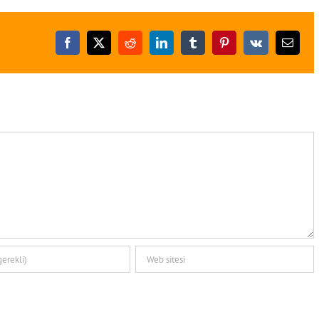
Facebook
X
Reddit
LinkedIn
Tumblr
Pinterest
Vk
E-
posta