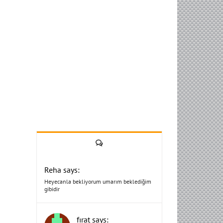
Yorum
Reha says:
Heyecanla bekliyorum umarım beklediğim
gibidir
fırat says: