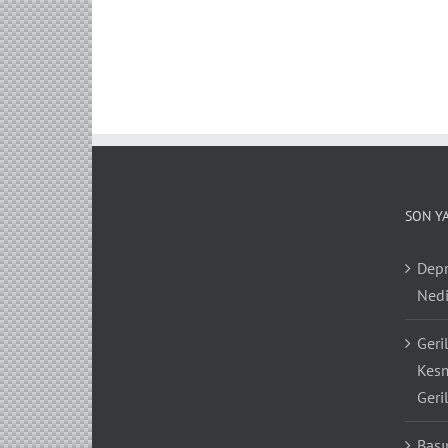
SON Y
Depr
Nedi
Geri
Kesm
Geri
Bası