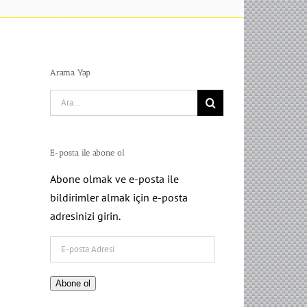
Arama Yap
Search
for:
E-posta ile abone ol
Abone olmak ve e-posta ile
bildirimler almak için e-posta
adresinizi girin.
E-
posta
Adresi
Abone ol