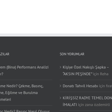
AZILAR
SON YORUMLAR
em (Bina) Performans Analizi
Kişiye Özel Nakışlı Şapka –
r?
“AKSIN PEŞİNDE”
için
Reha
lme Nedir? Çekme, Basınç,
Donatı Tahvil Hesabı
için
fıra
e, Eğilme ve Burulma
KİRİŞSİZ RADYE TEMEL DON
lmeleri
İMALATI
için
zana özdemirli
nç Nedir? Basınç Nasıl Oluşur