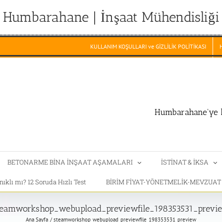
Humbarahane | İnşaat Mühendisliği
KULLANIM KOŞULLARI ve GİZLİLİK POLİTİKASI
Humbarahane'ye h
BETONARME BİNA İNŞAAT AŞAMALARI
İSTİNAT & İKSA
klı mı? 12 Soruda Hızlı Test
BİRİM FİYAT-YÖNETMELİK-MEVZUA
teamworkshop_webupload_previewfile_198353531_previ
Ana Sayfa
steamworkshop_webupload_previewfile_198353531_preview