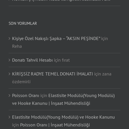
SON YORUMLAR
Kişiye Özel Nakışlı Şapka – “AKSIN PEŞİNDE”
için
Reha
Donatı Tahvil Hesabı
için
fırat
KİRİŞSİZ RADYE TEMEL DONATI İMALATI
için
zana
özdemirli
Poisson Oranı
için
Elastisite Modülü(Young Modülü)
ve Hooke Kanunu | İnşaat Mühendisliği
Elastisite Modülü(Young Modülü) ve Hooke Kanunu
için
Poisson Oranı | İnşaat Mühendisliği