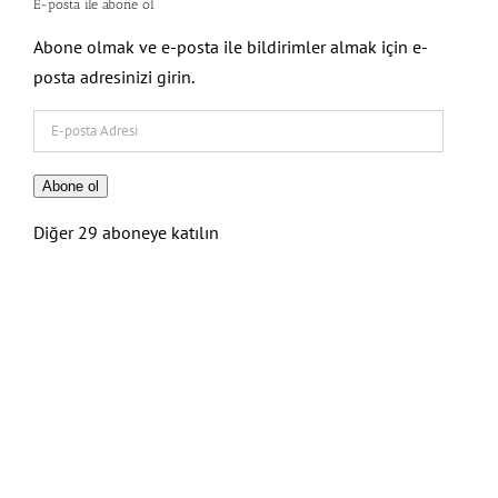
E-posta ile abone ol
Abone olmak ve e-posta ile bildirimler almak için e-
posta adresinizi girin.
E-
posta
Adresi
Abone ol
Diğer 29 aboneye katılın