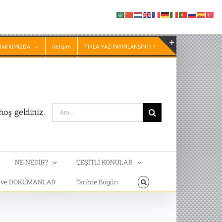
HAKKIMIZDA
İletişim
TIKLA-YAZ-YAYINLANSIN! ! !
Toggle
Sliding
Bar
Area
Search
oş geldiniz.
for:
NE NEDİR?
ÇEŞİTLİ KONULAR
T ve DOKÜMANLAR
Tarihte Bugün