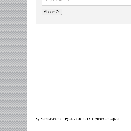
posta
Adresi
Abone Ol
app1-
By
Humbarahane
|
Eylül 29th, 2015
|
yorumlar kapalı
compressor
için