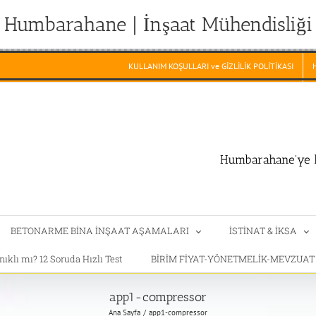
Humbarahane | İnşaat Mühendisliği
KULLANIM KOŞULLARI ve GİZLİLİK POLİTİKASI
Humbarahane'ye h
BETONARME BİNA İNŞAAT AŞAMALARI
İSTİNAT & İKSA
klı mı? 12 Soruda Hızlı Test
BİRİM FİYAT-YÖNETMELİK-MEVZUA
app1-compressor
Ana Sayfa
app1-compressor