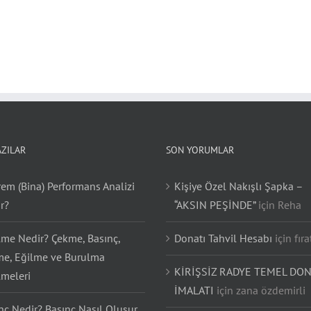
AZILAR
SON YORUMLAR
em (Bina) Performans Analizi
Kişiye Özel Nakışlı Şapka –
r?
“AKSIN PEŞİNDE”
için
Reha
lme Nedir? Çekme, Basınç,
Donatı Tahvil Hesabı
için
fıra
e, Eğilme ve Burulma
KİRİŞSİZ RADYE TEMEL DON
lmeleri
İMALATI
için
zana özdemirli
nç Nedir? Basınç Nasıl Oluşur