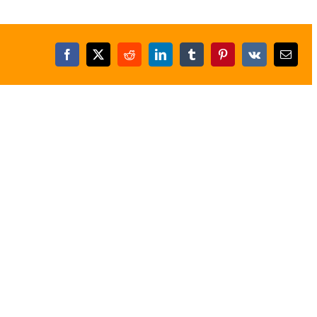
Facebook
X
Reddit
LinkedIn
Tumblr
Pinterest
Vk
E-
posta