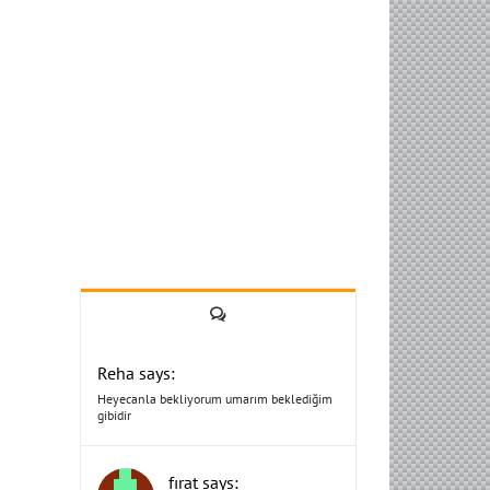
Yorum
Reha says:
Heyecanla bekliyorum umarım beklediğim
gibidir
fırat says: