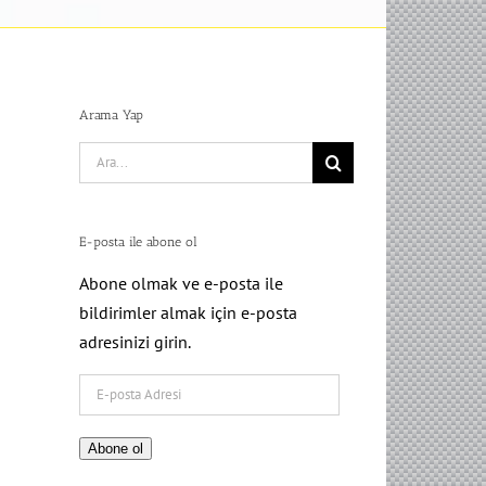
Arama Yap
Search
for:
E-posta ile abone ol
Abone olmak ve e-posta ile
bildirimler almak için e-posta
adresinizi girin.
E-
posta
Adresi
Abone ol