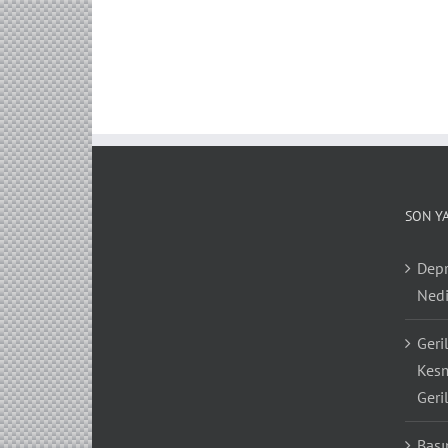
SON Y
Depr
Nedi
Geri
Kesm
Geri
Bası