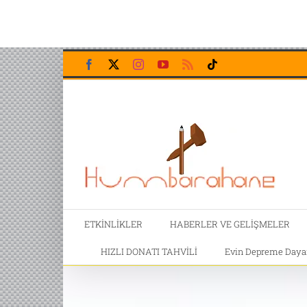
Skip
Facebook
X
Instagram
YouTube
Rss
Tiktok
to
content
ETKİNLİKLER
HABERLER VE GELİŞMELER
HIZLI DONATI TAHVİLİ
Evin Depreme Dayanı