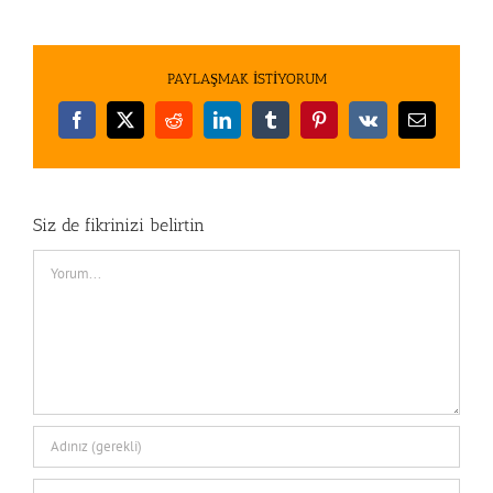
PAYLAŞMAK İSTİYORUM
Facebook
X
Reddit
LinkedIn
Tumblr
Pinterest
Vk
E-
posta
Siz de fikrinizi belirtin
Comment