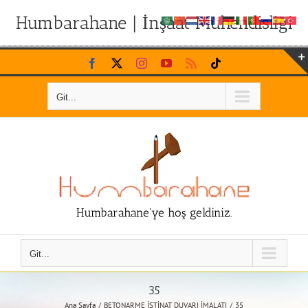
Humbarahane | İnşaat Mühendisliği
Skip
Facebook
X
Instagram
YouTube
Rss
Tiktok
to
content
Git...
Humbarahane'ye hoş geldiniz.
Git...
35
Ana Sayfa
BETONARME İSTİNAT DUVARI İMALATI
35