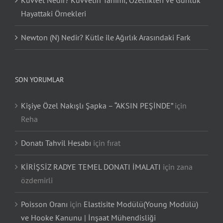
Kuvvet Nedir? Kuvvetin Tanımı, Özellikleri ve Günlük
Hayattaki Örnekleri
Newton (N) Nedir? Kütle ile Ağırlık Arasındaki Fark
SON YORUMLAR
Kişiye Özel Nakışlı Şapka – “AKSIN PEŞİNDE”
için
Reha
Donatı Tahvil Hesabı
için
fırat
KİRİŞSİZ RADYE TEMEL DONATI İMALATI
için
zana
özdemirli
Poisson Oranı
için
Elastisite Modülü(Young Modülü)
ve Hooke Kanunu | İnşaat Mühendisliği