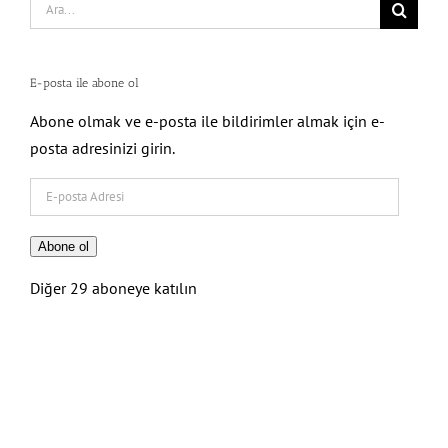
Search
for:
E-posta ile abone ol
Abone olmak ve e-posta ile bildirimler almak için e-
posta adresinizi girin.
E-
posta
Adresi
Abone ol
Diğer 29 aboneye katılın