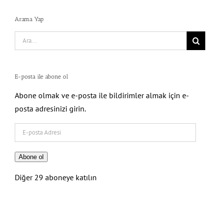
Arama Yap
Search
for:
E-posta ile abone ol
Abone olmak ve e-posta ile bildirimler almak için e-
posta adresinizi girin.
E-
posta
Adresi
Abone ol
Diğer 29 aboneye katılın