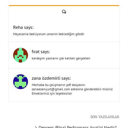
Yorum
Reha says:
Heyecanla bekliyorum umarım beklediğim gibidir
fırat says:
kardeşim yazıların çok kaliteli gerçekten
zana özdemirli says:
Merhaba bu çalışmanın pdf dosyasını
zanaesenyurt@gmail.com
adresine gönderebilir misiniz
Emekleriniz için teşekkürler
SON YAZILANLAR
Deprem (Bina) Performans Analizi Nedir?