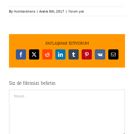
By
Humbarahane
|
Aralık 8th, 2017
|
Yorum yok
PAYLAŞMAK İSTİYORUM
Facebook
X
Reddit
LinkedIn
Tumblr
Pinterest
Vk
E-
posta
Siz de fikrinizi belirtin
Comment