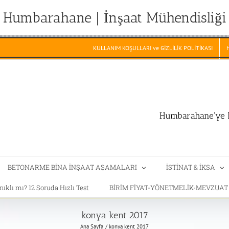
Humbarahane | İnşaat Mühendisliği
KULLANIM KOŞULLARI ve GİZLİLİK POLİTİKASI
Humbarahane'ye h
BETONARME BİNA İNŞAAT AŞAMALARI
İSTİNAT & İKSA
klı mı? 12 Soruda Hızlı Test
BİRİM FİYAT-YÖNETMELİK-MEVZUA
konya kent 2017
Ana Sayfa
konya kent 2017