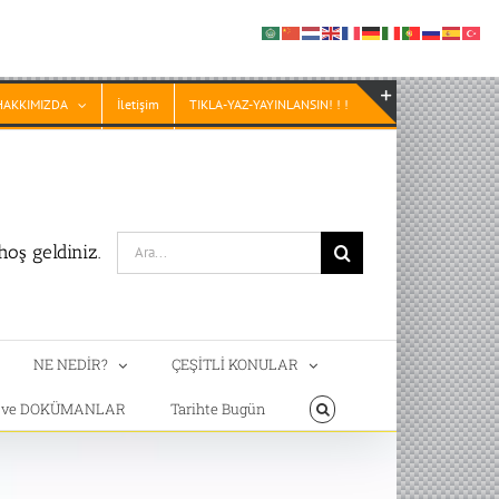
HAKKIMIZDA
İletişim
TIKLA-YAZ-YAYINLANSIN! ! !
Toggle
Sliding
Bar
Area
Search
oş geldiniz.
for:
NE NEDİR?
ÇEŞİTLİ KONULAR
T ve DOKÜMANLAR
Tarihte Bugün