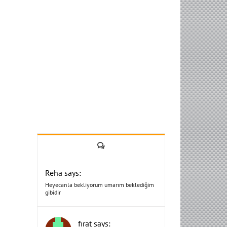
Yorum
Reha says:
Heyecanla bekliyorum umarım beklediğim
gibidir
fırat says: