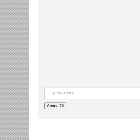
E-
posta
Adresi
Abone Ol