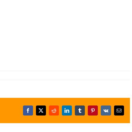
Facebook
X
Reddit
LinkedIn
Tumblr
Pinterest
Vk
E-
posta