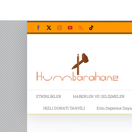
Skip
Facebook
X
Instagram
YouTube
Rss
Tiktok
to
content
ETKİNLİKLER
HABERLER VE GELİŞMELER
HIZLI DONATI TAHVİLİ
Evin Depreme Dayanı