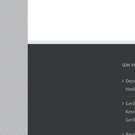
SON Y
Depr
Nedi
Geri
Kesm
Geri
Bası