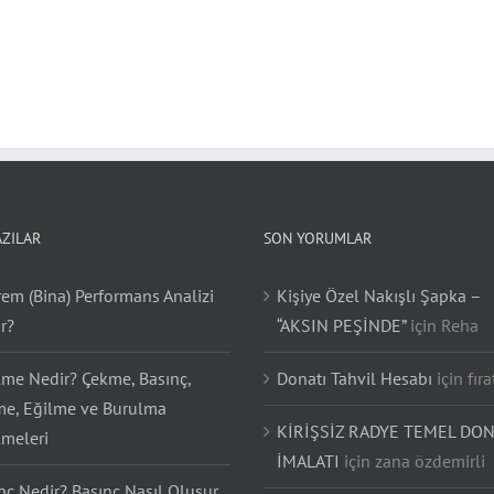
AZILAR
SON YORUMLAR
em (Bina) Performans Analizi
Kişiye Özel Nakışlı Şapka –
r?
“AKSIN PEŞİNDE”
için
Reha
lme Nedir? Çekme, Basınç,
Donatı Tahvil Hesabı
için
fıra
e, Eğilme ve Burulma
KİRİŞSİZ RADYE TEMEL DON
lmeleri
İMALATI
için
zana özdemirli
nç Nedir? Basınç Nasıl Oluşur