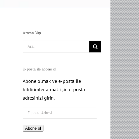
Arama Yap
Search
for:
E-posta ile abone ol
Abone olmak ve e-posta ile
bildirimler almak için e-posta
adresinizi girin.
E-
posta
Adresi
Abone ol