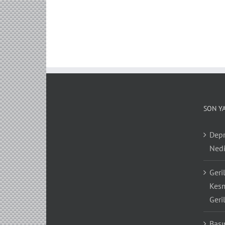
SON Y
Depr
Nedi
Geri
Kesm
Geri
Bası