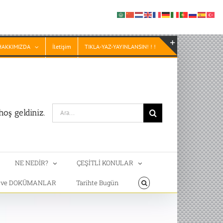
HAKKIMIZDA
İletişim
TIKLA-YAZ-YAYINLANSIN! ! !
Toggle
Sliding
Bar
Area
Search
oş geldiniz.
for:
NE NEDİR?
ÇEŞİTLİ KONULAR
T ve DOKÜMANLAR
Tarihte Bugün