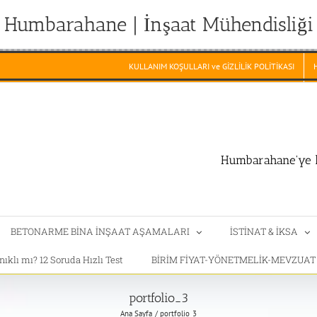
Humbarahane | İnşaat Mühendisliği
KULLANIM KOŞULLARI ve GİZLİLİK POLİTİKASI
Humbarahane'ye h
BETONARME BİNA İNŞAAT AŞAMALARI
İSTİNAT & İKSA
klı mı? 12 Soruda Hızlı Test
BİRİM FİYAT-YÖNETMELİK-MEVZUA
portfolio_3
Ana Sayfa
portfolio_3