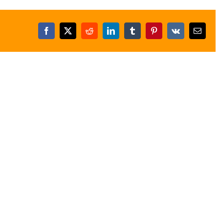
Facebook
X
Reddit
LinkedIn
Tumblr
Pinterest
Vk
E-
posta