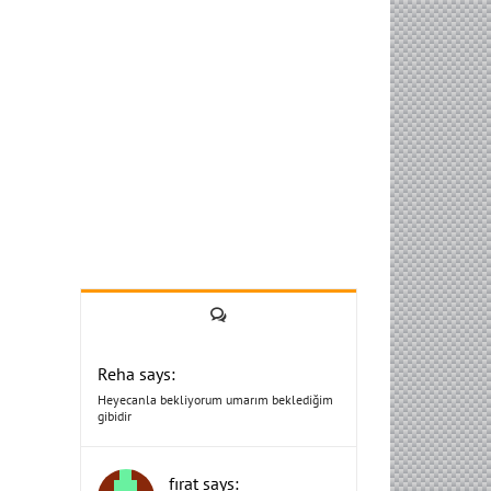
Yorum
Reha says:
Heyecanla bekliyorum umarım beklediğim
gibidir
fırat says: