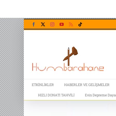
Skip
Facebook
X
Instagram
YouTube
Rss
Tiktok
to
content
ETKİNLİKLER
HABERLER VE GELİŞMELER
HIZLI DONATI TAHVİLİ
Evin Depreme Dayanı