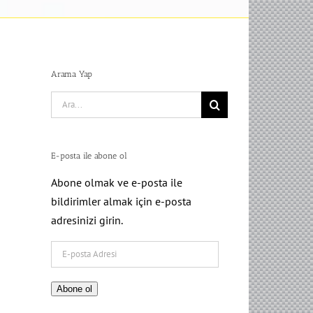
Arama Yap
Search
for:
E-posta ile abone ol
Abone olmak ve e-posta ile
bildirimler almak için e-posta
adresinizi girin.
E-
posta
Adresi
Abone ol