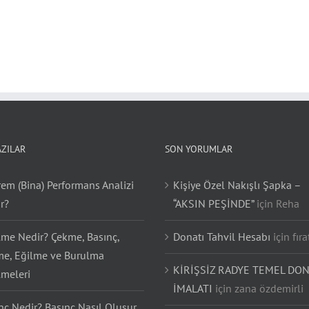
AZILAR
SON YORUMLAR
em (Bina) Performans Analizi
Kişiye Özel Nakışlı Şapka –
r?
“AKSIN PEŞİNDE”
için
Reha
lme Nedir? Çekme, Basınç,
Donatı Tahvil Hesabı
için
fıra
e, Eğilme ve Burulma
KİRİŞSİZ RADYE TEMEL DON
lmeleri
İMALATI
için
zana özdemirli
nç Nedir? Basınç Nasıl Oluşur