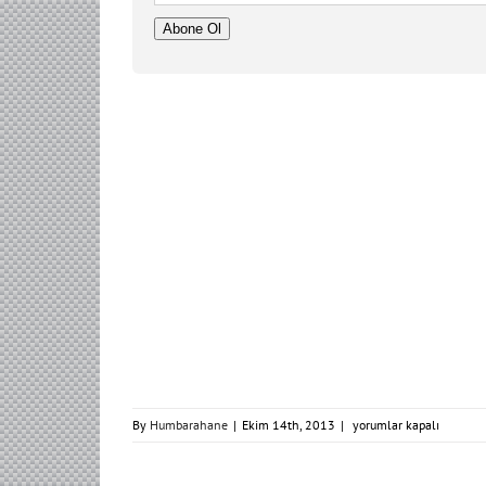
Adresi
Abone Ol
portfolio_3
By
Humbarahane
|
Ekim 14th, 2013
|
yorumlar kapalı
için