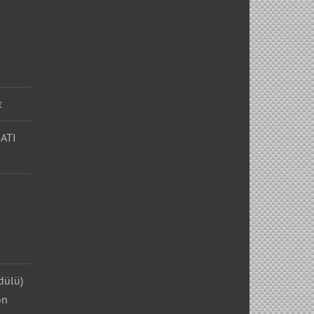
t
ATI
dülü)