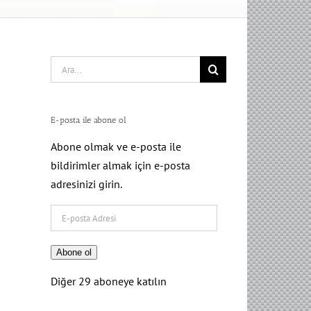
Search
for:
E-posta ile abone ol
Abone olmak ve e-posta ile
bildirimler almak için e-posta
adresinizi girin.
E-
posta
Adresi
Abone ol
Diğer 29 aboneye katılın