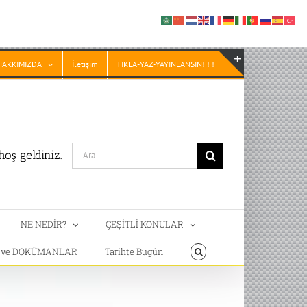
HAKKIMIZDA
İletişim
TIKLA-YAZ-YAYINLANSIN! ! !
Toggle
Sliding
Bar
Area
Search
oş geldiniz.
for:
NE NEDİR?
ÇEŞİTLİ KONULAR
T ve DOKÜMANLAR
Tarihte Bugün