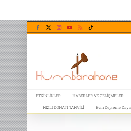
Skip
Facebook
X
Instagram
YouTube
Rss
Tiktok
to
content
ETKİNLİKLER
HABERLER VE GELİŞMELER
HIZLI DONATI TAHVİLİ
Evin Depreme Dayanı