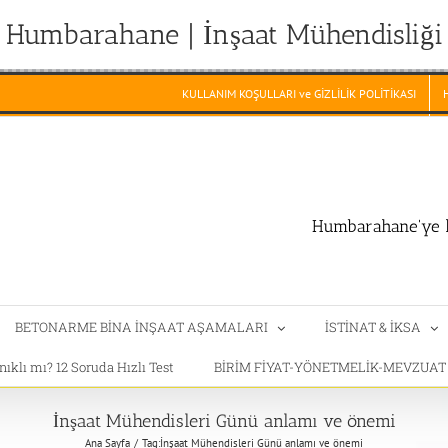
Humbarahane | İnşaat Mühendisliği
KULLANIM KOŞULLARI ve GİZLİLİK POLİTİKASI
Humbarahane'ye h
BETONARME BİNA İNŞAAT AŞAMALARI
İSTİNAT & İKSA
klı mı? 12 Soruda Hızlı Test
BİRİM FİYAT-YÖNETMELİK-MEVZUA
İnşaat Mühendisleri Günü anlamı ve önemi
Ana Sayfa
Tag:
İnşaat Mühendisleri Günü anlamı ve önemi