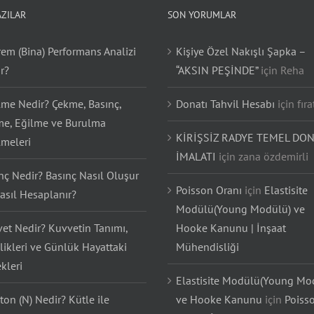
AZILAR
SON YORUMLAR
em (Bina) Performans Analizi
Kişiye Özel Nakışlı Şapka –
r?
“AKSIN PEŞİNDE”
için
Reha
lme Nedir? Çekme, Basınç,
Donatı Tahvil Hesabı
için
fıra
e, Eğilme ve Burulma
KİRİŞSİZ RADYE TEMEL DON
lmeleri
İMALATI
için
zana özdemirli
nç Nedir? Basınç Nasıl Oluşur
Poisson Oranı
için
Elastisite
asıl Hesaplanır?
Modülü(Young Modülü) ve
et Nedir? Kuvvetin Tanımı,
Hooke Kanunu | İnşaat
likleri ve Günlük Hayattaki
Mühendisliği
kleri
Elastisite Modülü(Young Mo