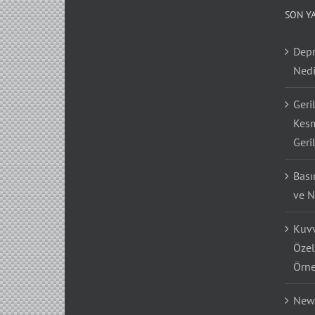
SON Y
Depr
Nedi
Geri
Kesm
Geri
Bası
ve N
Kuvv
Özel
Örne