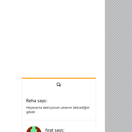
Yorum
Reha says:
Heyecanla bekliyorum umarım beklediğim
gibidir
fırat says: