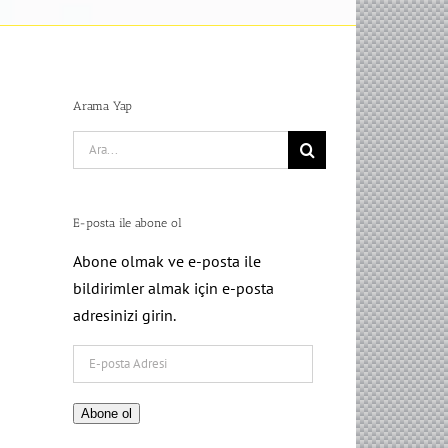
Arama Yap
Search
for:
E-posta ile abone ol
Abone olmak ve e-posta ile
bildirimler almak için e-posta
adresinizi girin.
E-
posta
Adresi
Abone ol