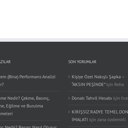
AZILAR
SON YORUMLAR
em (Bina) Performans Analizi
Kişiye Özel Nakışlı Şapka –
r?
“AKSIN PEŞİNDE”
için
Reha
lme Nedir? Çekme, Basınç,
Donatı Tahvil Hesabı
için
fıra
e, Eğilme ve Burulma
KİRİŞSİZ RADYE TEMEL DON
lmeleri
İMALATI
için
zana özdemirli
nç Nedir? Basınç Nasıl Oluşur