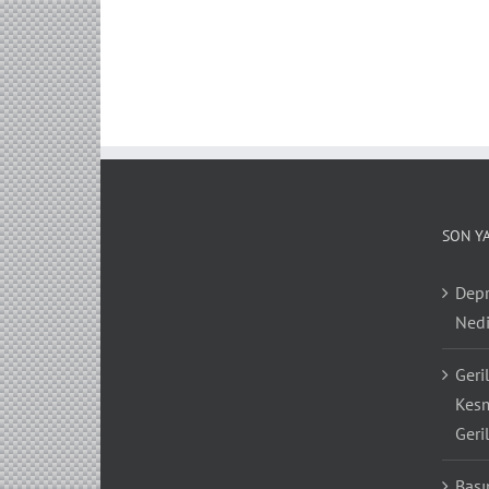
SON Y
Depr
Nedi
Geri
Kesm
Geri
Bası