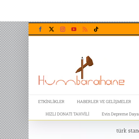
Skip
Facebook
X
Instagram
YouTube
Rss
Tiktok
to
content
ETKİNLİKLER
HABERLER VE GELİŞMELER
HIZLI DONATI TAHVİLİ
Evin Depreme Dayanı
türk stan