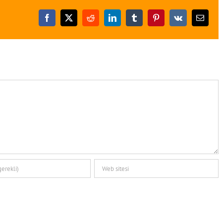
Facebook
X
Reddit
LinkedIn
Tumblr
Pinterest
Vk
E-
posta