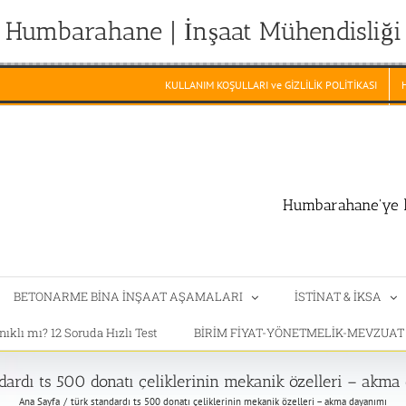
Humbarahane | İnşaat Mühendisliği
KULLANIM KOŞULLARI ve GİZLİLİK POLİTİKASI
Humbarahane'ye h
BETONARME BİNA İNŞAAT AŞAMALARI
İSTİNAT & İKSA
klı mı? 12 Soruda Hızlı Test
BİRİM FİYAT-YÖNETMELİK-MEVZUA
dardı ts 500 donatı çeliklerinin mekanik özelleri – akm
Ana Sayfa
türk standardı ts 500 donatı çeliklerinin mekanik özelleri – akma dayanımı