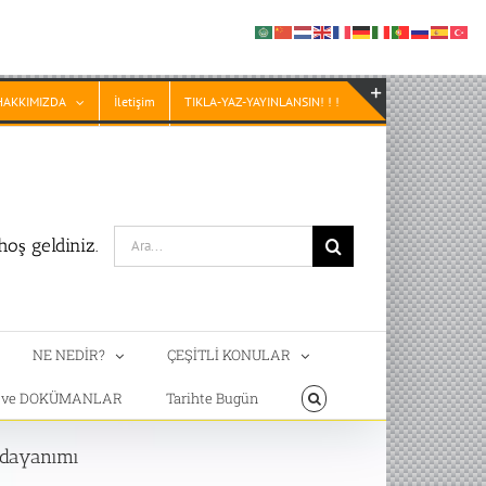
HAKKIMIZDA
İletişim
TIKLA-YAZ-YAYINLANSIN! ! !
Toggle
Sliding
Bar
Area
Search
oş geldiniz.
for:
NE NEDİR?
ÇEŞİTLİ KONULAR
T ve DOKÜMANLAR
Tarihte Bugün
a dayanımı