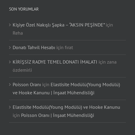
SON YORUMLAR
Kişiye Özel Nakışlı Şapka – “AKSIN PEŞİNDE”
için
Reha
Donatı Tahvil Hesabı
için
fırat
KİRİŞSİZ RADYE TEMEL DONATI İMALATI
için
zana
özdemirli
Poisson Oranı
için
Elastisite Modülü(Young Modülü)
ve Hooke Kanunu | İnşaat Mühendisliği
Elastisite Modülü(Young Modülü) ve Hooke Kanunu
için
Poisson Oranı | İnşaat Mühendisliği