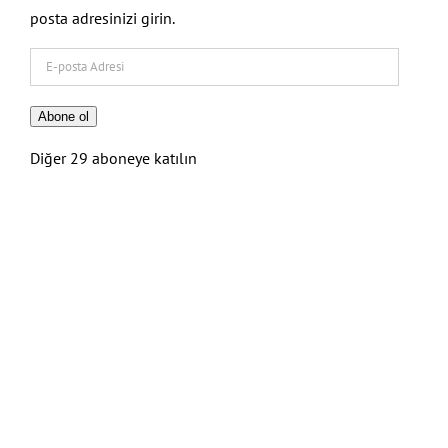
posta adresinizi girin.
E-
posta
Adresi
Abone ol
Diğer 29 aboneye katılın