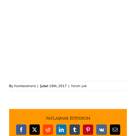
By
Humbarahane
|
Şubat 18th, 2017
|
Yorum yok
PAYLAŞMAK İSTİYORUM
Facebook
X
Reddit
LinkedIn
Tumblr
Pinterest
Vk
E-