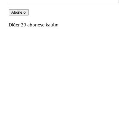
posta
Adresi
Abone ol
Diğer 29 aboneye katılın