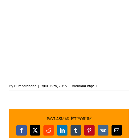
avada_intro_img2-
By
Humbarahane
|
Eylül 29th, 2015
|
yorumlar kapalı
compressor
için
PAYLAŞMAK İSTİYORUM
Facebook
X
Reddit
LinkedIn
Tumblr
Pinterest
Vk
E-
posta