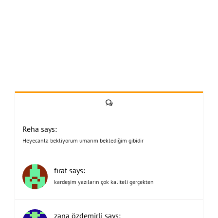
Yorum
Reha says:
Heyecanla bekliyorum umarım beklediğim gibidir
fırat says:
kardeşim yazıların çok kaliteli gerçekten
zana özdemirli says: