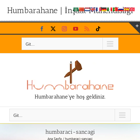
Humbarahane | İnşaat Mühendisliği
Skip
Facebook
X
Instagram
YouTube
Rss
Tiktok
to
content
Git...
Humbarahane'ye hoş geldiniz.
Git...
humbaraci-sancagi
Ana Sayfa
humbaraci-sancagi