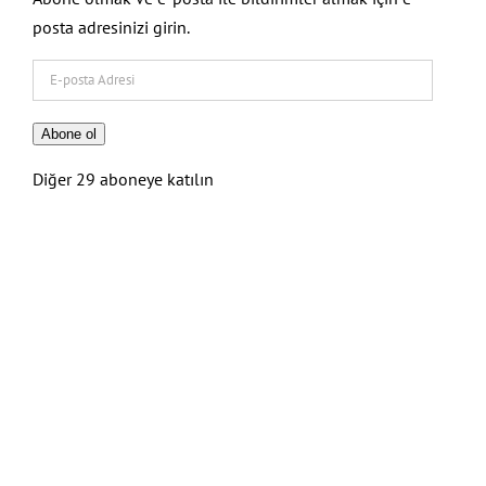
posta adresinizi girin.
E-
posta
Adresi
Abone ol
Diğer 29 aboneye katılın