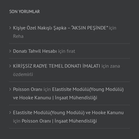
SON YORUMLAR
Kişiye Özel Nakışlı Şapka – “AKSIN PEŞİNDE”
için
Reha
Donatı Tahvil Hesabı
için
fırat
KİRİŞSİZ RADYE TEMEL DONATI İMALATI
için
zana
özdemirli
Poisson Oranı
için
Elastisite Modülü(Young Modülü)
ve Hooke Kanunu | İnşaat Mühendisliği
Elastisite Modülü(Young Modülü) ve Hooke Kanunu
için
Poisson Oranı | İnşaat Mühendisliği