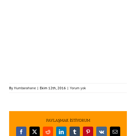
By
Humbarahane
|
Ekim 12th, 2016
|
Yorum yok
PAYLAŞMAK İSTİYORUM
Facebook
X
Reddit
LinkedIn
Tumblr
Pinterest
Vk
E-