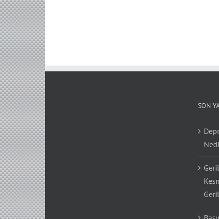
SON Y
Depr
Nedi
Geri
Kesm
Geri
Bası