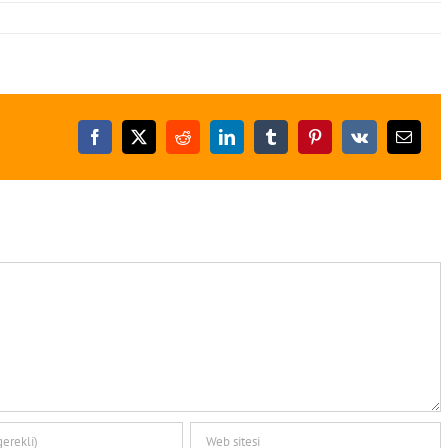
Facebook
X
Reddit
LinkedIn
Tumblr
Pinterest
Vk
E-
posta