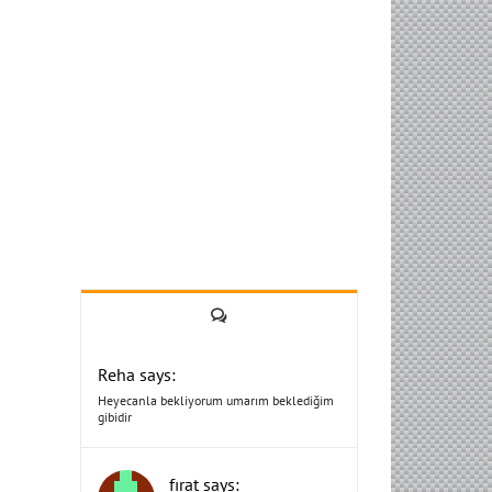
Yorum
Reha says:
Heyecanla bekliyorum umarım beklediğim
gibidir
fırat says: