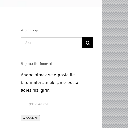
Arama Yap
Search
for:
E-posta ile abone ol
Abone olmak ve e-posta ile
bildirimler almak için e-posta
adresinizi girin.
E-
posta
Adresi
Abone ol