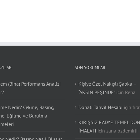
AZILAR
SON YORUMLAR
em (Bina) Performans Analizi
Kişiye Özel Nakışlı Şapka –
r?
“AKSIN PEŞİNDE”
için
Reha
lme Nedir? Çekme, Basınç,
Donatı Tahvil Hesabı
için
fıra
e, Eğilme ve Burulma
KİRİŞSİZ RADYE TEMEL DON
lmeleri
İMALATI
için
zana özdemirli
nç Nedir? Basınç Nasıl Oluşur