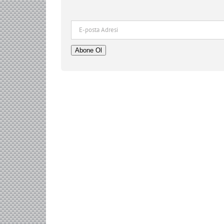
E-
posta
Adresi
Abone Ol