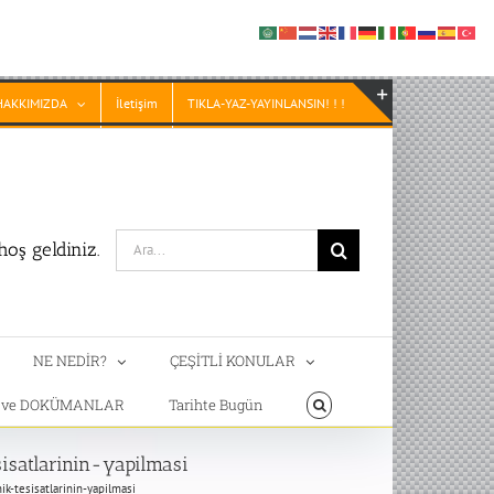
HAKKIMIZDA
İletişim
TIKLA-YAZ-YAYINLANSIN! ! !
Toggle
Sliding
Bar
Area
Search
oş geldiniz.
for:
NE NEDİR?
ÇEŞİTLİ KONULAR
T ve DOKÜMANLAR
Tarihte Bugün
isatlarinin-yapilmasi
ik-tesisatlarinin-yapilmasi