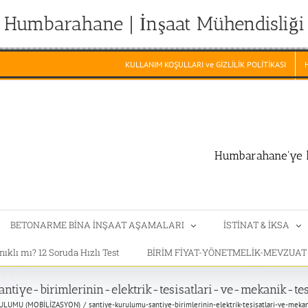
Humbarahane | İnşaat Mühendisliği
KULLANIM KOŞULLARI ve GİZLİLİK POLİTİKASI
Humbarahane'ye h
BETONARME BİNA İNŞAAT AŞAMALARI
İSTİNAT & İKSA
klı mı? 12 Soruda Hızlı Test
BİRİM FİYAT-YÖNETMELİK-MEVZUA
tiye-birimlerinin-elektrik-tesisatlari-ve-mekanik-tes
ULUMU (MOBİLİZASYON)
santiye-kurulumu-santiye-birimlerinin-elektrik-tesisatlari-ve-mekan