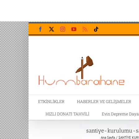
Skip
Facebook
X
Instagram
YouTube
Rss
Tiktok
to
content
ETKİNLİKLER
HABERLER VE GELİŞMELER
HIZLI DONATI TAHVİLİ
Evin Depreme Dayanı
santiye-kurulumu-san
Ana Sayfa
ŞANTİYE KUR