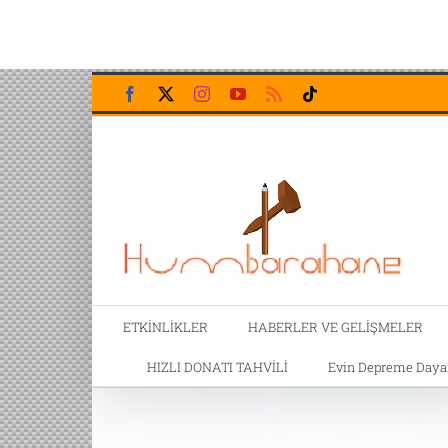
Skip
Facebook
X
Instagram
YouTube
Rss
Tiktok
to
content
ETKİNLİKLER
HABERLER VE GELİŞMELER
HIZLI DONATI TAHVİLİ
Evin Depreme Dayanı