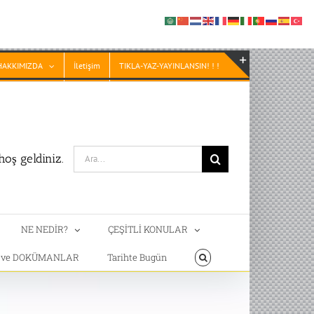
HAKKIMIZDA
İletişim
TIKLA-YAZ-YAYINLANSIN! ! !
Toggle
Sliding
Bar
Area
Search
oş geldiniz.
for:
NE NEDİR?
ÇEŞİTLİ KONULAR
T ve DOKÜMANLAR
Tarihte Bugün