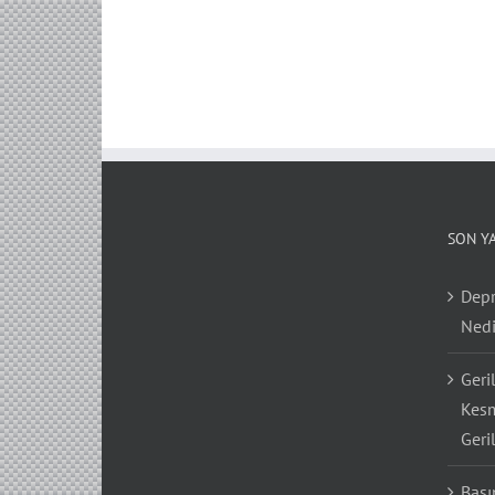
SON Y
Depr
Nedi
Geri
Kesm
Geri
Bası