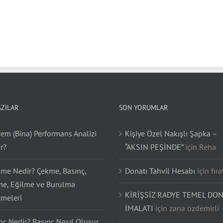
AZILAR
SON YORUMLAR
em (Bina) Performans Analizi
Kişiye Özel Nakışlı Şapka –
r?
“AKSIN PEŞİNDE”
için
Reha
lme Nedir? Çekme, Basınç,
Donatı Tahvil Hesabı
için
fıra
e, Eğilme ve Burulma
KİRİŞSİZ RADYE TEMEL DON
lmeleri
İMALATI
için
zana özdemirli
nç Nedir? Basınç Nasıl Oluşur