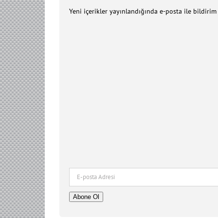
Yeni içerikler yayınlandığında e-posta ile bildiri
E-
posta
Adresi
Abone Ol