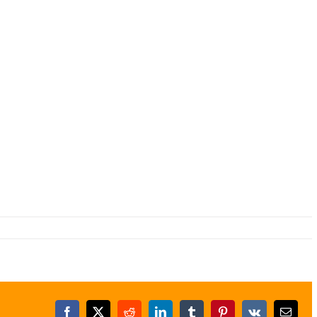
Facebook
X
Reddit
LinkedIn
Tumblr
Pinterest
Vk
E-