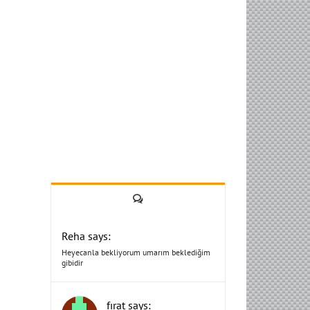
Yorum
Reha says:
Heyecanla bekliyorum umarım beklediğim
gibidir
fırat says: