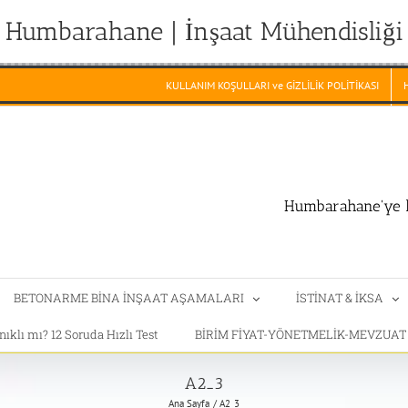
Humbarahane | İnşaat Mühendisliği
KULLANIM KOŞULLARI ve GİZLİLİK POLİTİKASI
Humbarahane'ye h
BETONARME BİNA İNŞAAT AŞAMALARI
İSTİNAT & İKSA
klı mı? 12 Soruda Hızlı Test
BİRİM FİYAT-YÖNETMELİK-MEVZUA
A2_3
Ana Sayfa
A2_3