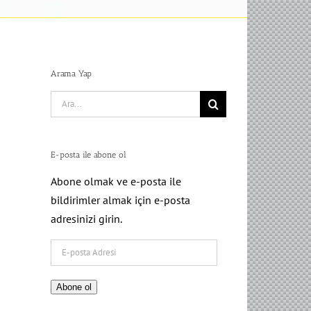
Arama Yap
Search
for:
E-posta ile abone ol
Abone olmak ve e-posta ile
bildirimler almak için e-posta
adresinizi girin.
E-
posta
Adresi
Abone ol