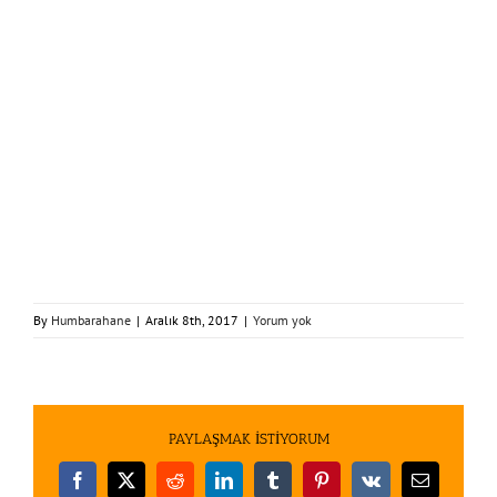
By
Humbarahane
|
Aralık 8th, 2017
|
Yorum yok
PAYLAŞMAK İSTİYORUM
Facebook
X
Reddit
LinkedIn
Tumblr
Pinterest
Vk
E-