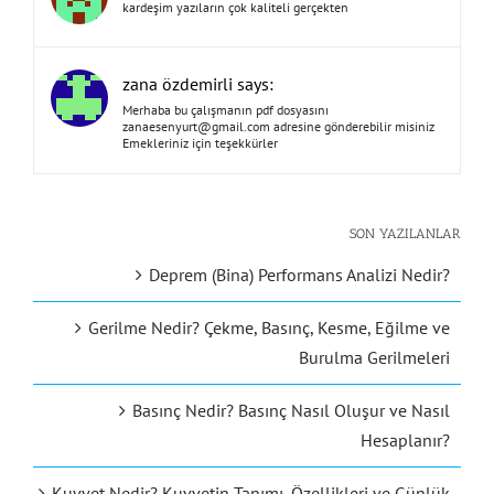
kardeşim yazıların çok kaliteli gerçekten
zana özdemirli says:
Merhaba bu çalışmanın pdf dosyasını
zanaesenyurt@gmail.com
adresine gönderebilir misiniz
Emekleriniz için teşekkürler
SON YAZILANLAR
Deprem (Bina) Performans Analizi Nedir?
Gerilme Nedir? Çekme, Basınç, Kesme, Eğilme ve
Burulma Gerilmeleri
Basınç Nedir? Basınç Nasıl Oluşur ve Nasıl
Hesaplanır?
Kuvvet Nedir? Kuvvetin Tanımı, Özellikleri ve Günlük