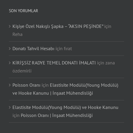
SON YORUMLAR
Kişiye Özel Nakışlı Şapka – “AKSIN PEŞİNDE”
için
Reha
Donatı Tahvil Hesabı
için
fırat
KİRİŞSİZ RADYE TEMEL DONATI İMALATI
için
zana
özdemirli
Poisson Oranı
için
Elastisite Modülü(Young Modülü)
ve Hooke Kanunu | İnşaat Mühendisliği
Elastisite Modülü(Young Modülü) ve Hooke Kanunu
için
Poisson Oranı | İnşaat Mühendisliği