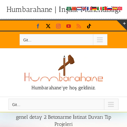
Humbarahane | İnşaat Mühendisliği
Skip
Facebook
X
Instagram
YouTube
Rss
Tiktok
to
content
Git...
Humbarahane'ye hoş geldiniz.
Git...
genel detay 2 Betonarme İstinat Duvarı Tip
Projeleri