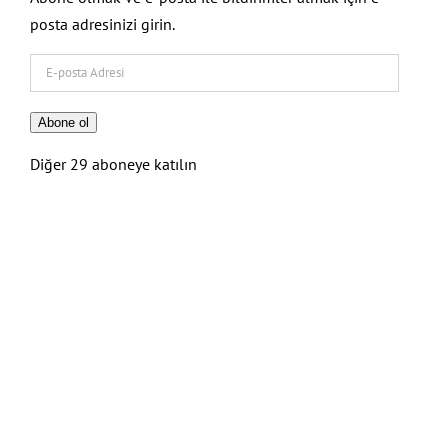
posta adresinizi girin.
E-
posta
Adresi
Abone ol
Diğer 29 aboneye katılın