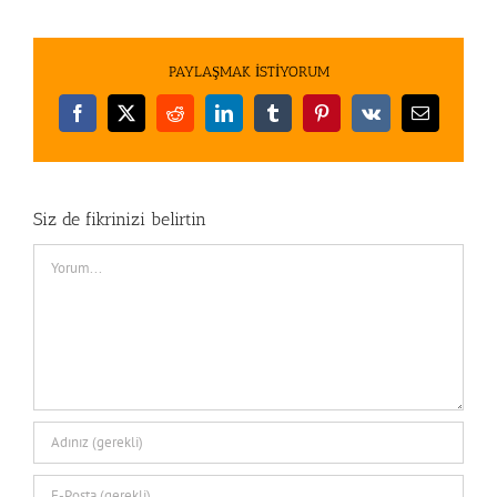
PAYLAŞMAK İSTİYORUM
Facebook
X
Reddit
LinkedIn
Tumblr
Pinterest
Vk
E-
posta
Siz de fikrinizi belirtin
Comment