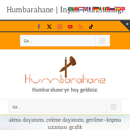
Humbarahane | İnşaat Mühendisliği
Skip
Facebook
X
Instagram
YouTube
Rss
Tiktok
to
content
Git...
Humbarahane'ye hoş geldiniz.
Git...
akma dayanımı, çekme dayanımı, gerilme-kopma
uzaması grafik