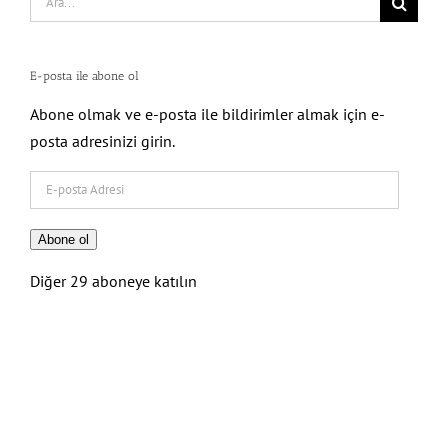
for:
E-posta ile abone ol
Abone olmak ve e-posta ile bildirimler almak için e-
posta adresinizi girin.
E-
posta
Adresi
Abone ol
Diğer 29 aboneye katılın