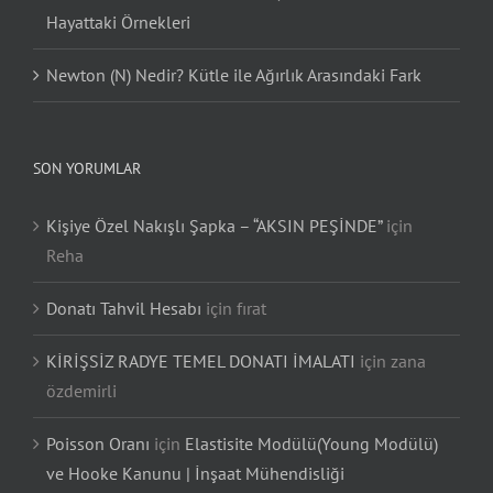
Hayattaki Örnekleri
Newton (N) Nedir? Kütle ile Ağırlık Arasındaki Fark
SON YORUMLAR
Kişiye Özel Nakışlı Şapka – “AKSIN PEŞİNDE”
için
Reha
Donatı Tahvil Hesabı
için
fırat
KİRİŞSİZ RADYE TEMEL DONATI İMALATI
için
zana
özdemirli
Poisson Oranı
için
Elastisite Modülü(Young Modülü)
ve Hooke Kanunu | İnşaat Mühendisliği