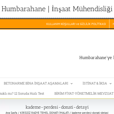
Humbarahane | İnşaat Mühendisliği
KULLANIM KOŞULLARI ve GİZLİLİK POLİTİKASI
Humbarahane'ye h
BETONARME BİNA İNŞAAT AŞAMALARI
İSTİNAT & İKSA
klı mı? 12 Soruda Hızlı Test
BİRİM FİYAT-YÖNETMELİK-MEVZUA
kademe-perdesi-donati-detayi
Ana Sayfa
KİRİŞSİZ RADYE TEMEL DONATI İMALATI
kademe-perdesi-donati-detayi