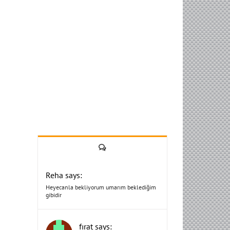
Yorum
Reha says:
Heyecanla bekliyorum umarım beklediğim
gibidir
fırat says: