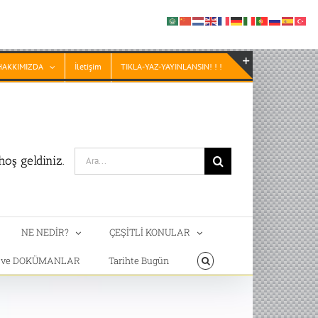
HAKKIMIZDA
İletişim
TIKLA-YAZ-YAYINLANSIN! ! !
Toggle
Sliding
Bar
Area
Search
oş geldiniz.
for:
NE NEDİR?
ÇEŞİTLİ KONULAR
T ve DOKÜMANLAR
Tarihte Bugün