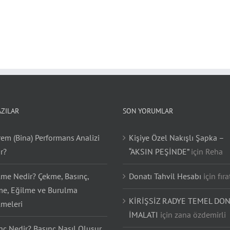
AZILAR
SON YORUMLAR
em (Bina) Performans Analizi
Kişiye Özel Nakışlı Şapka –
r?
“AKSIN PEŞİNDE”
için
Reha
lme Nedir? Çekme, Basınç,
Donatı Tahvil Hesabı
için
fıra
e, Eğilme ve Burulma
KİRİŞSİZ RADYE TEMEL DON
lmeleri
İMALATI
için
zana özdemirli
nç Nedir? Basınç Nasıl Oluşur