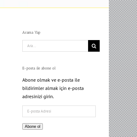
Arama Yap
Search
for:
E-posta ile abone ol
Abone olmak ve e-posta ile
bildirimler almak için e-posta
adresinizi girin.
E-
posta
Adresi
Abone ol