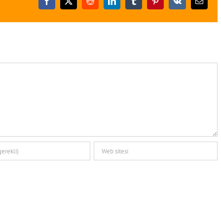
Facebook
X
Reddit
LinkedIn
Tumblr
Pinterest
Vk
E-
posta