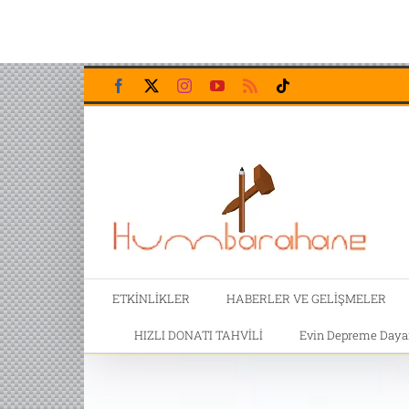
Skip
Facebook
X
Instagram
YouTube
Rss
Tiktok
to
content
ETKİNLİKLER
HABERLER VE GELİŞMELER
HIZLI DONATI TAHVİLİ
Evin Depreme Dayanı