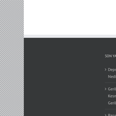
SON Y
Depr
Nedi
Geri
Kesm
Geri
Bası