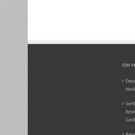
SON Y
Depr
Nedi
Geri
Kesm
Geri
Bası