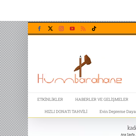
Skip
Facebook
X
Instagram
YouTube
Rss
Tiktok
to
content
ETKİNLİKLER
HABERLER VE GELİŞMELER
HIZLI DONATI TAHVİLİ
Evin Depreme Dayanı
kad
Ana Sayfa