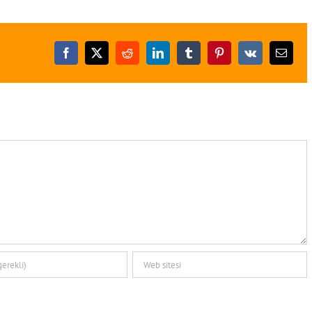
Facebook
X
Reddit
LinkedIn
Tumblr
Pinterest
Vk
E-
posta