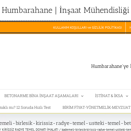
Humbarahane | İnşaat Mühendisliği
KULLANIM KOŞULLARI ve GİZLİLİK POLİTİKASI
Humbarahane'ye h
BETONARME BİNA İNŞAAT AŞAMALARI
İSTİNAT & İKSA
klı mı? 12 Soruda Hızlı Test
BİRİM FİYAT-YÖNETMELİK-MEVZUA
emeli-birlesik-kirissiz-radye-temel-ustteki-temel-be
KİRİŞSİZ RADYE TEMEL DONATI İMALATI
kademeli-birlesik-kirissiz-radye-temel-ustteki-t