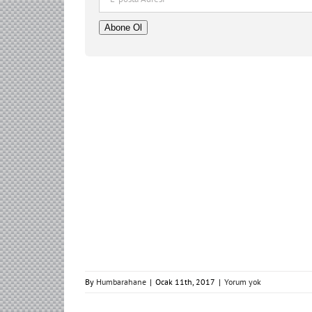
posta
Adresi
Abone Ol
By
Humbarahane
|
Ocak 11th, 2017
|
Yorum yok