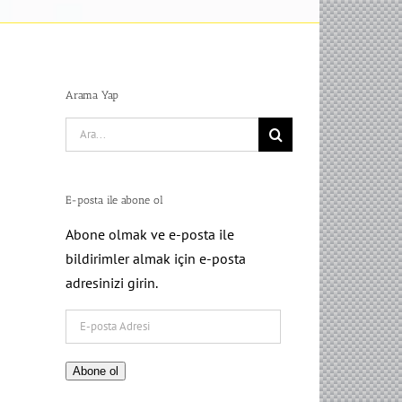
Arama Yap
Search
for:
E-posta ile abone ol
Abone olmak ve e-posta ile
bildirimler almak için e-posta
adresinizi girin.
E-
posta
Adresi
Abone ol