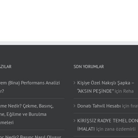
AZILAR
SON YORUMLAR
em (Bina) Performans Analizi
Kişiye Özel Nakışlı Şapka –
r?
“AKSIN PEŞİNDE”
için
Reha
lme Nedir? Çekme, Basınç,
Donatı Tahvil Hesabı
için
fıra
e, Eğilme ve Burulma
KİRİŞSİZ RADYE TEMEL DON
lmeleri
İMALATI
için
zana özdemirli
nç Nedir? Basınç Nasıl Oluşur