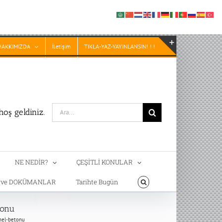
HAKKIMIZDA
İletişim
TIKLA-YAZ-YAYINLANSIN! ! !
Toggle
Sliding
Bar
Area
Search
oş geldiniz.
for:
NE NEDİR?
ÇEŞİTLİ KONULAR
T ve DOKÜMANLAR
Tarihte Bugün
tonu
emel-betonu