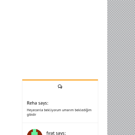
Yorum
Reha says:
Heyecanla bekliyorum umarım beklediğim
gibidir
fırat says: