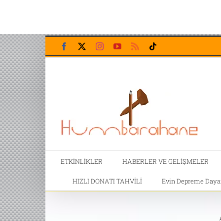
Skip
Facebook
X
Instagram
YouTube
Rss
Tiktok
to
content
ETKİNLİKLER
HABERLER VE GELİŞMELER
HIZLI DONATI TAHVİLİ
Evin Depreme Dayanı