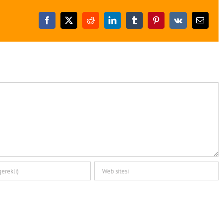
Facebook
X
Reddit
LinkedIn
Tumblr
Pinterest
Vk
E-
posta