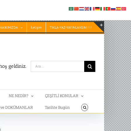
HAKKIMIZDA
İletişim
TIKLA-YAZ-YAYINLANSIN! ! !
Toggle
Sliding
Bar
Area
Search
oş geldiniz.
for:
NE NEDİR?
ÇEŞİTLİ KONULAR
T ve DOKÜMANLAR
Tarihte Bugün
i