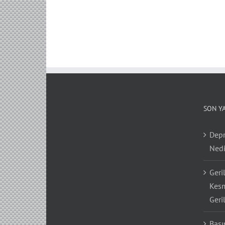
SON Y
Depr
Nedi
Geri
Kesm
Geri
Bası