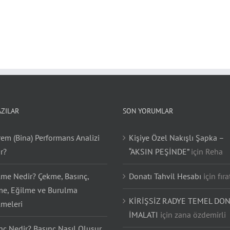
AZILAR
SON YORUMLAR
em (Bina) Performans Analizi
Kişiye Özel Nakışlı Şapka –
r?
“AKSIN PEŞİNDE”
için
Reha
lme Nedir? Çekme, Basınç,
Donatı Tahvil Hesabı
için
fıra
e, Eğilme ve Burulma
KİRİŞSİZ RADYE TEMEL DON
lmeleri
İMALATI
için
zana özdemirli
nç Nedir? Basınç Nasıl Oluşur