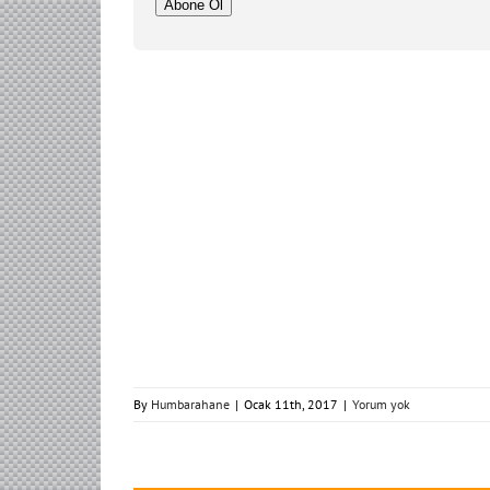
Adresi
Abone Ol
By
Humbarahane
|
Ocak 11th, 2017
|
Yorum yok