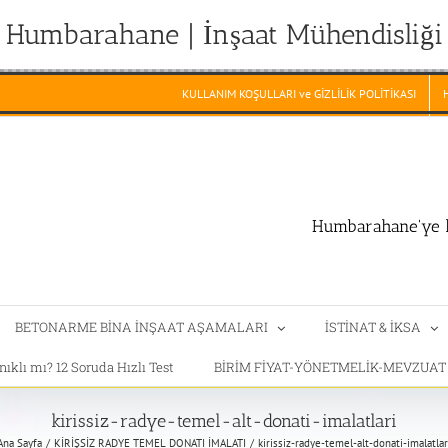
Humbarahane | İnşaat Mühendisliği
KULLANIM KOŞULLARI ve GİZLİLİK POLİTİKASI
Humbarahane'ye h
BETONARME BİNA İNŞAAT AŞAMALARI
İSTİNAT & İKSA
klı mı? 12 Soruda Hızlı Test
BİRİM FİYAT-YÖNETMELİK-MEVZUA
kirissiz-radye-temel-alt-donati-imalatlari
Ana Sayfa
KİRİŞSİZ RADYE TEMEL DONATI İMALATI
kirissiz-radye-temel-alt-donati-imalatlar