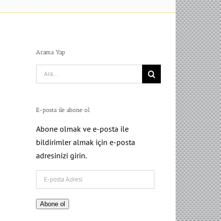
Arama Yap
Search
for:
E-posta ile abone ol
Abone olmak ve e-posta ile
bildirimler almak için e-posta
adresinizi girin.
E-
posta
Adresi
Abone ol