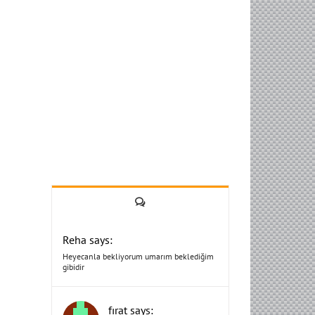
Yorum
Reha says:
Heyecanla bekliyorum umarım beklediğim
gibidir
fırat says: