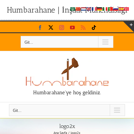
Humbarahane | İnşaat Mühendisliği
Skip
Facebook
X
Instagram
YouTube
Rss
Tiktok
to
content
Git...
Humbarahane'ye hoş geldiniz.
Git...
logo2x
Ana Sayfa
logo2x