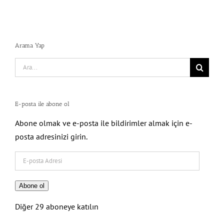
Arama Yap
Search
for:
E-posta ile abone ol
Abone olmak ve e-posta ile bildirimler almak için e-
posta adresinizi girin.
E-
posta
Adresi
Abone ol
Diğer 29 aboneye katılın