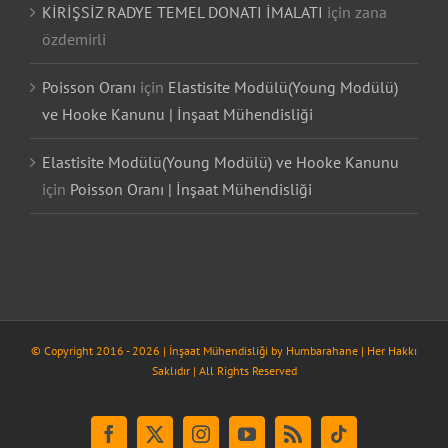
KİRİŞSİZ RADYE TEMEL DONATI İMALATI
için
zana
özdemirli
Poisson Oranı
için
Elastisite Modülü(Young Modülü)
ve Hooke Kanunu | İnşaat Mühendisliği
Elastisite Modülü(Young Modülü) ve Hooke Kanunu
için
Poisson Oranı | İnşaat Mühendisliği
© Copyright 2016 -
2026
| İnşaat Mühendisliği by
Humbarahane
| Her Hakkı
Saklıdır | All Rights Reserved
Facebook
X
Instagram
YouTube
Rss
Tiktok