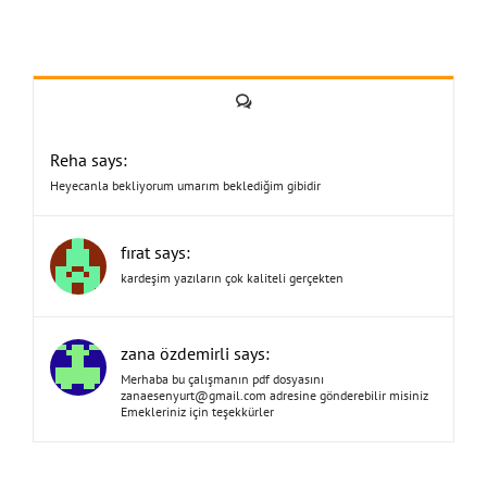
Yorum
Reha says:
Heyecanla bekliyorum umarım beklediğim gibidir
fırat says:
kardeşim yazıların çok kaliteli gerçekten
zana özdemirli says:
Merhaba bu çalışmanın pdf dosyasını
zanaesenyurt@gmail.com
adresine gönderebilir misiniz
Emekleriniz için teşekkürler