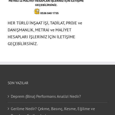
HER TÜRLÜ İNŞAAT İŞİ, TADİLAT, PROJE ve
DANIŞMANLIK, METRAJ ve MALİYET
HESAPLARI İŞLERİNİZ İÇİN İLETİŞİME
GEÇEBİLİRSİNİZ.
SON YAZILAR
Deprem (Bina) Performans Analizi Nedir?
Gerilme Nedir? Çekme, Basınç, Kesme, Eğilme ve