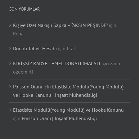
SON YORUMLAR
Kişiye Özel Nakışlı Şapka – “AKSIN PEŞİNDE”
için
Reha
Donatı Tahvil Hesabı
için
fırat
KİRİŞSİZ RADYE TEMEL DONATI İMALATI
için
zana
özdemirli
Poisson Oranı
için
Elastisite Modülü(Young Modülü)
ve Hooke Kanunu | İnşaat Mühendisliği
Elastisite Modülü(Young Modülü) ve Hooke Kanunu
için
Poisson Oranı | İnşaat Mühendisliği