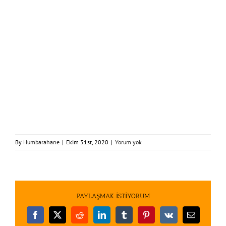
By
Humbarahane
|
Ekim 31st, 2020
|
Yorum yok
PAYLAŞMAK İSTİYORUM
Facebook
X
Reddit
LinkedIn
Tumblr
Pinterest
Vk
E-