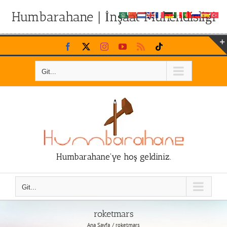
Humbarahane | İnşaat Mühendisliği
Skip
Facebook
X
Instagram
YouTube
Rss
Tiktok
to
content
Git...
Humbarahane'ye hoş geldiniz.
Git...
roketmars
Ana Sayfa
roketmars