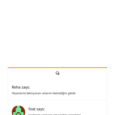
Yorum
Reha says:
Heyecanla bekliyorum umarım beklediğim gibidir
fırat says:
kardeşim yazıların çok kaliteli gerçekten