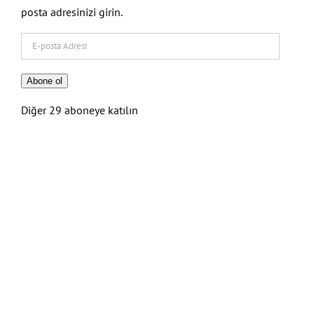
posta adresinizi girin.
E-
posta
Adresi
Abone ol
Diğer 29 aboneye katılın