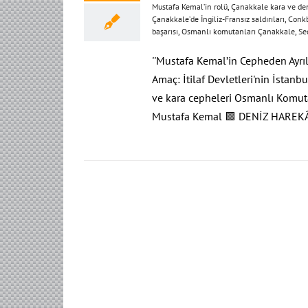
Mustafa Kemal’in rolü
,
Çanakkale kara ve den
Çanakkale’de İngiliz-Fransız saldırıları
,
Conkb
başarısı
,
Osmanlı komutanları Çanakkale
,
Se
''Mustafa Kemal’in Cepheden Ayrı
Amaç: İtilaf Devletleri'nin İstanb
ve kara cepheleri Osmanlı Komuta
Mustafa Kemal 🟩 DENİZ HAREKÂTI