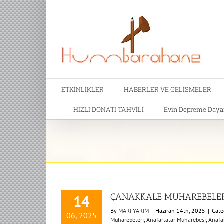
ETKİNLİKLER
HABERLER VE GELİŞMELER
HIZLI DONATI TAHVİLİ
Evin Depreme Dayanı
ÇANAKKALE MUHAREBELERİ K
14
By
MARİ YARİM
|
Haziran 14th, 2025
|
Cate
06, 2025
Muharebeleri
,
Anafartalar Muharebesi
,
Anafar