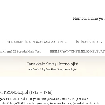
Humbarahane'ye h
BETONARME BİNA İNŞAAT AŞAMALARI
İSTİNAT & İKSA
klı mı? 12 Soruda Hızlı Test
BİRİM FİYAT-YÖNETMELİK-MEVZUA
Çanakkale Savaşı kronolojisi
Ana Sayfa
Tag:
Çanakkale Savaşı kronolojisi
RONOLOJİSİ (1915 – 1916)
gories:
MERAKLI TARİH
|
Tags:
18 Mart Çanakkale Zaferi
,
1915 Çanakkale
talar Zaferi
,
ANZAC kuvvetleri çıkarması
,
Arıburnu çıkarması
,
Çanakkale cephesinde