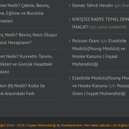
lme Nedir? Çekme, Basınç,
Donatı Tahvil Hesabı
için
fıra
e, Eğilme ve Burulma
KİRİŞSİZ RADYE TEMEL DON
lmeleri
İMALATI
için
zana özdemirli
nç Nedir? Basınç Nasıl Oluşur
Poisson Oranı
için
Elastisite
asıl Hesaplanır?
Modülü(Young Modülü) ve
et Nedir? Kuvvetin Tanımı,
Hooke Kanunu | İnşaat
likleri ve Günlük Hayattaki
Mühendisliği
kleri
Elastisite Modülü(Young Mo
on (N) Nedir? Kütle ile
ve Hooke Kanunu
için
Poiss
lık Arasındaki Fark
Oranı | İnşaat Mühendisliği