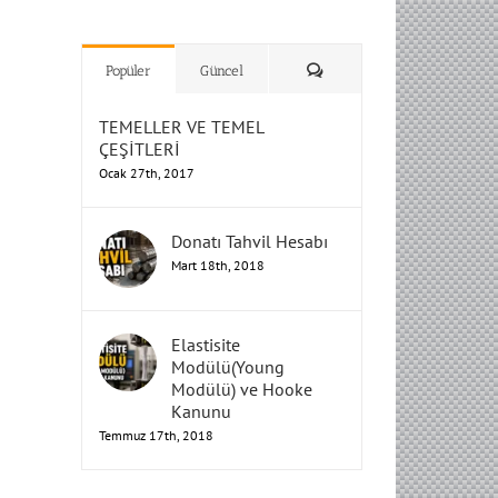
H
H
H
Humbarahane
Humbarahane
,
,
İnşaat
İnşaat
Humbarahane
Humbarahane
Mühendisliği
Mühendisliği
Mühendisliği
H
H
H
H
Mühendisliği
Mühendisliği
Yorum
Popüler
Güncel
TEMELLER VE TEMEL
ÇEŞİTLERİ
Ocak 27th, 2017
Donatı Tahvil Hesabı
Mart 18th, 2018
Elastisite
Modülü(Young
Modülü) ve Hooke
Kanunu
Temmuz 17th, 2018