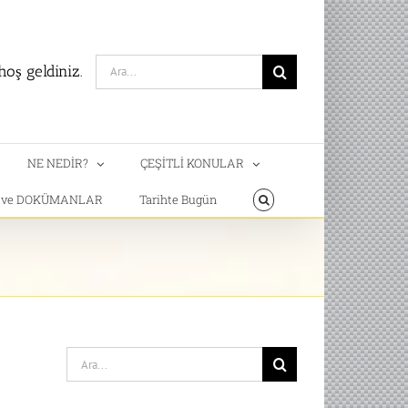
Search
oş geldiniz.
for:
NE NEDİR?
ÇEŞİTLİ KONULAR
T ve DOKÜMANLAR
Tarihte Bugün
Search
for: