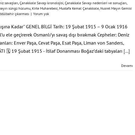
iz savaşları
,
Çanakkale Savaşı kronolojisi
,
Çanakkale Savaşı nedenleri ve sonuçları
,
ayırı süngü hücumu
,
Kirte Muharebesi
,
Mustafa Kemal Çanakkale
,
Nusret Mayın Gemisi
ddülbahir çıkarması
|
Yorum yok
lışına Kadar'' GENEL BİLGİ Tarih: 19 Şubat 1915 – 9 Ocak 1916
ul’u ele geçirerek Osmanlı’yı savaş dışı bırakmak Cepheler: Deniz
nları: Enver Paşa, Cevat Paşa, Esat Paşa, Liman von Sanders,
 🗓 19 Şubat 1915 - İtilaf Donanması Boğaz’daki tabyaları
[...]
Devamı