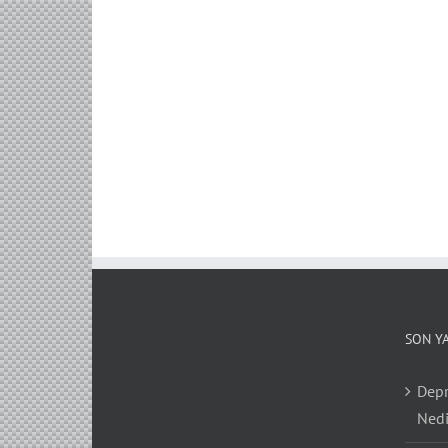
SON Y
Depr
Nedi