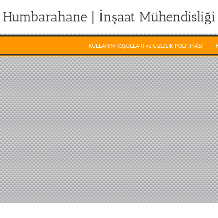
Humbarahane | İnşaat Mühendisliği
KULLANIM KOŞULLARI ve GİZLİLİK POLİTİKASI