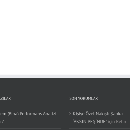
AZILAR
SON YORUMLAR
em (Bina) Performans Analizi
Kişiye Özel Nakışlı Şapka –
r?
“AKSIN PEŞİNDE”
için
Reha