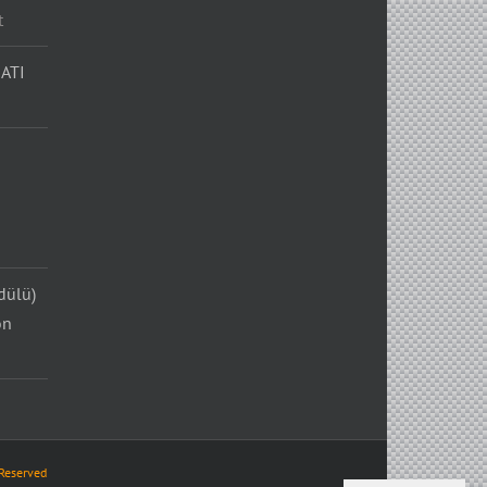
t
ATI
dülü)
on