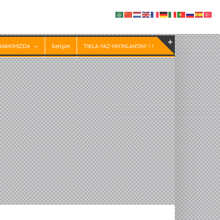
HAKKIMIZDA
İletişim
TIKLA-YAZ-YAYINLANSIN! ! !
Toggle
Sliding
Bar
Area