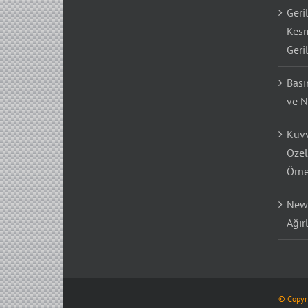
Geri
Kesm
Geri
Bası
ve N
Kuvv
Özel
Örne
Newt
Ağır