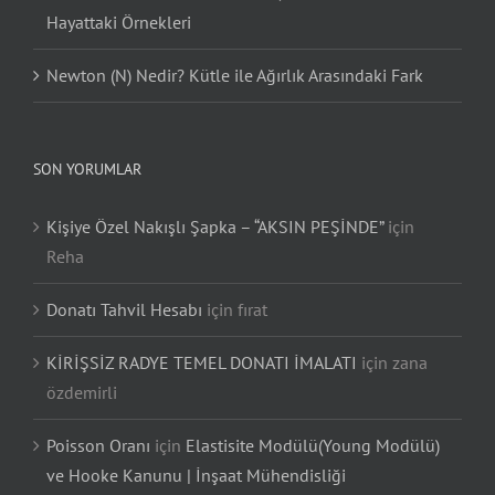
Hayattaki Örnekleri
Newton (N) Nedir? Kütle ile Ağırlık Arasındaki Fark
SON YORUMLAR
Kişiye Özel Nakışlı Şapka – “AKSIN PEŞİNDE”
için
Reha
Donatı Tahvil Hesabı
için
fırat
KİRİŞSİZ RADYE TEMEL DONATI İMALATI
için
zana
özdemirli
Poisson Oranı
için
Elastisite Modülü(Young Modülü)
ve Hooke Kanunu | İnşaat Mühendisliği