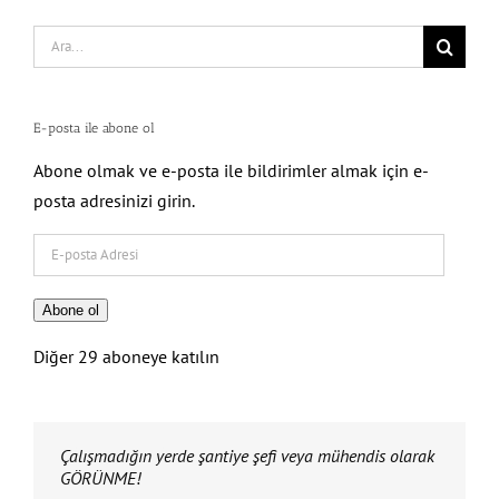
Search
for:
E-posta ile abone ol
Abone olmak ve e-posta ile bildirimler almak için e-
posta adresinizi girin.
E-
posta
Adresi
Abone ol
Diğer 29 aboneye katılın
DİPLOMANI KİRALAMA!
Çalışmadığın yerde şantiye şefi veya mühendis olarak
Eğer etik değerlere SADIK KALIRSAN….
Hem mesleğini yücelteceğini hem de tüm meslektaş
İnşaat mühendisliğinin ayaklar altına alınmasına İZİN
Suçu başkalarında ARAMA!
Buna izin verirsen mesleğin değersiz bir hal alır, izin
Bu inşaat mühendisliğinin ve dolayısıyla tüm inşaat
İnşaat mühendisleri olarak buna dur dersek komik
Bu kadar işsiz olacağı yere ihtiyaç duyulan saygın bir
Sen mühendissin FARKINI ORTAYA KOY!
İnşaat mühendisi fazlalığı yok, her mühendis duyarlı
3 – 5 kuruşa imzaladığın şantiye şefliği YERİNE….
Orada bir inşaat mühendisinin aylarca veya yıllarca
Orada çalışacak mühendis hem maaşını alacak hem
Sen mühendis olduğun kadar insansın da UNUTMA!
İnsanların canını bilgisiz ve yetkisiz kişilere TESLİM
Sırf para için attığın imza ile mesleğini AYAKLAR
Sen mühendissin.UNUTMA!
Sorumluluğun var. UNUTMA!
Vicdanın var. UNUTMA!
Bir bebeğin hayatı söz konusu olabilir. UNUTMA!
KENDİN İÇİN, MESLEĞİN İÇİN, İNSAN HAYATI İÇİN….
Mühendislik Etiğine, Mühendislik Yeminine SAHİP
GÜVENME!
Mesleğinin haysiyetini, onurunu BAŞKALARININ
İnsanların hayatlarını BAŞKALARININ ELİNE
GÜVENME!
UNUTMA!
SORUMLU SENSİN!
UNUTMA!
Sorumluluğun ÇOK BÜYÜK!
GÜVENME!
Güvendiğin kişiler senle bir değil!
Güvendiğin kişiler mühendis değil!
Güvendiğin kişiler çoğu şeyi görmezden gelebilir!
Mühendis gibi Mühendis OL!
Olması gerektiği gibi….
Ama önce İNSAN OL!
Mühendislik Etik Değerlerini AKLINDAN ÇIKARMA!
ÇIKARMA Kİ!
İNSANLAR ÖLMESİN!
ÇIKARMA Kİ!
İnşaat Mühendisliği ve İnşaat Mühendisleri saygın ve
ÇIKARMA Kİ!
Refah içerisinde yaşayabilesin!
AMA SAKIN….
UNUTMA!
GÖRÜNME!
mühendislerin refah seviyesini arttıracağını UNUTMA!
VERME!
vermezsen saygınlığın artar!
mühendislerinin saygınlığının artması demektir!
rakamlara çalışan mühendis kalmaz!
meslek haline gelir!
olursa inşaat mühendislerine fazlasıyla iş var!
çalışmasına ve maaş almasına ENGEL OLURSUN!
tecrübe kazanacak! UNUTMA!
ETME!
ALTINA ALDIĞINI….,
ÇIK!
ELİNE BIRAKMA!
BIRAKMA!
olması gereken konumuna kavuşsun!