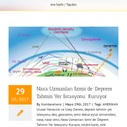
Ana Sayfa
Tag:
deü
Nasa Uzmanları İzmir’de ‘Deprem
29
Tahmin Yer İstasyonu’ Kuruyor
05, 2017
By
Humbarahane
|
Mayıs 29th, 2017
|
Tags:
AMERİKAN
Ulusal Havacılık ve Uzay Dairesi
,
deprem tahmin yer
istasyonu
,
deü
,
geocosmo
,
izmir dokuz eylül üniversitesi
,
nasa
,
nasa izmir
,
Nasa Uzmanları İzmir'de 'Deprem
Tahmin Yer İstasyonu' Kuruyor
,
ronald karel
,
türk